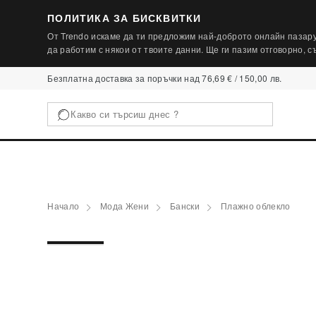
ПОЛИТИКА ЗА БИСКВИТКИ
От Trendo искаме да ти предложим най-доброто онлайн пазару
да работим с някои от твоите данни. Ще ги пазим отговорно, 
Безплатна доставка за поръчки над 76,69 € / 150,00 лв.
Начало
Мода Жени
Бански
Плажно облекло
1 / 2
‹
ПОСЛЕДНА БРОЙКА