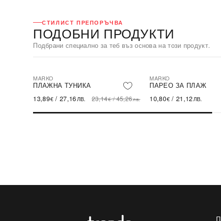
СТИЛИСТ ПРЕПОРЪЧВА
ПОДОБНИ ПРОДУКТИ
Подбрани специално за теб въз основа на този продукт.
MARKO
MARKO
-40%
SALE
ПЛАЖНА ТУНИКА
ПАРЕО ЗА ПЛАЖ
13,89
/
27,16
10,80
/
21,12
23,14
/
45,26
€
ЛВ.
€
ЛВ.
€
лв.