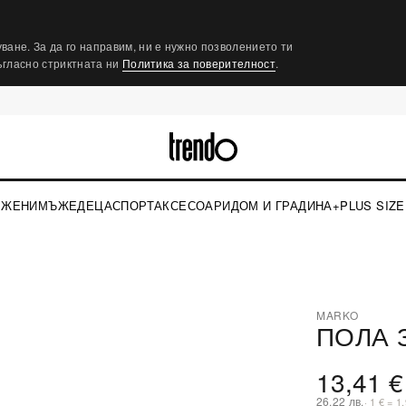
ване. За да го направим, ни е нужно позволението ти
съгласно стриктната ни
Политика за поверителност
.
ЖЕНИ
МЪЖЕ
ДЕЦА
СПОРТ
АКСЕСОАРИ
ДОМ И ГРАДИНА
+PLUS SIZE
›
MARKO
ПОЛА 
⤢
13,41 €
26,22 лв.
· 1 € = 1