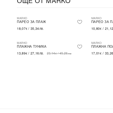
ОЩЕ ОТ MARKO
MARKO
MARKO
ПАРЕО ЗА ПЛАЖ
ПАРЕО ЗА 
18,07
/
35,34
10,80
/
21,1
€
ЛВ.
€
MARKO
MARKO
-40%
SALE
ПЛАЖНА ТУНИКА
ПЛАЖНА ПО
13,89
/
27,16
17,01
/
33,2
23,14
/
45,26
€
ЛВ.
€
€
лв.