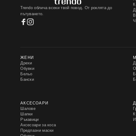
К
Trendo облича всеки твой повод. От роклята до
Д
пътуването.
В
Ч
ЖЕНИ
Дрехи
Д
Обувки
О
Бельо
Б
Бански
Б
АКСЕСОАРИ
Д
Шалове
Г
Шапки
К
Ръкавици
И
Аксесоари за коса
Предпазни маски
Обувки