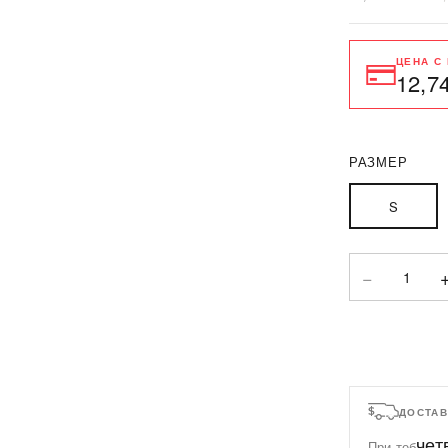
ЦЕНА С
12,7
РАЗМЕР
S
−
1
ДОСТАВ
чет
При теб