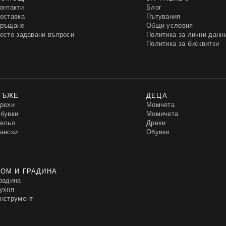
онтакти
Блог
оставка
Пътувания
ръщане
Общи условия
есто задавани въпроси
Политика за лични данн
Политика за бисквитки
МЪЖЕ
ДЕЦА
рехи
Момчета
бувки
Момичета
ельо
Дрехи
ански
Обувки
ОМ И ГРАДИНА
радина
ухня
нструмент