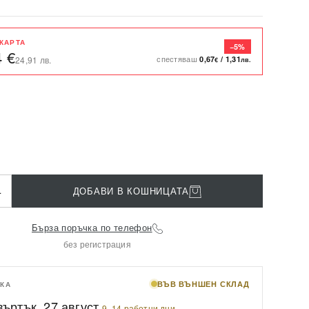
 КАРТА
−5%
4 €
спестяваш
0,67
/
1,31
24,91 лв.
€
лв.
+
ДОБАВИ В КОШНИЦАТА
Бърза поръчка по телефон
без регистрация
ВЪВ ВЪНШЕН СКЛАД
КА
въртък, 27 август
·
9–14 работни дни