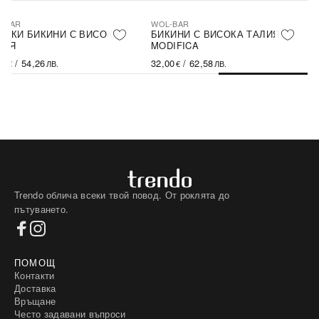
-BAR
WOL-BAR
МСКИ БИКИНИ С ВИСОКА
БИКИНИ С ВИСОКА ТАЛИЯ
ЛИЯ
MODIFICA
74
/
54,26
32,00
/
62,58
€
ЛВ.
€
ЛВ.
Trendo облича всеки твой повод. От роклята до
пътуването.
ПОМОЩ
Контакти
Доставка
Връщане
Често задавани въпроси