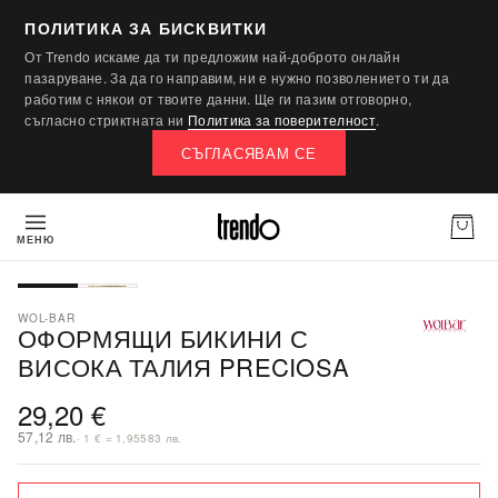
ПОЛИТИКА ЗА БИСКВИТКИ
От Trendo искаме да ти предложим най-доброто онлайн
пазаруване. За да го направим, ни е нужно позволението ти да
работим с някои от твоите данни. Ще ги пазим отговорно,
съгласно стриктната ни
Политика за поверителност
.
СЪГЛАСЯВАМ СЕ
МЕНЮ
WOL-BAR
ОФОРМЯЩИ БИКИНИ С
ВИСОКА ТАЛИЯ PRECIOSA
29,20 €
57,12 лв.
· 1 € = 1,95583 лв.