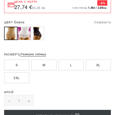
ЦЕНА С КАРТА
−5%
27,74 €
спестяваш
54,26 лв.
1,46
/
2,86
€
лв.
Бежов
· 3 варианта
ЦВЯТ
Размерна таблица
РАЗМЕР
S
M
L
XL
2XL
−
+
1