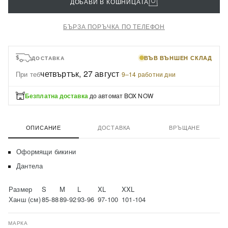
ДОБАВИ В КОШНИЦАТА
БЪРЗА ПОРЪЧКА ПО ТЕЛЕФОН
ВЪВ ВЪНШЕН СКЛАД
ДОСТАВКА
четвъртък, 27 август
При теб
·
9–14 работни дни
Безплатна доставка
до автомат BOX NOW
ОПИСАНИЕ
ДОСТАВКА
ВРЪЩАНЕ
Оформящи бикини
Дантела
Размер
S
M
L
XL
XXL
Ханш (см)
85-88
89-92
93-96
97-100
101-104
МАРКА