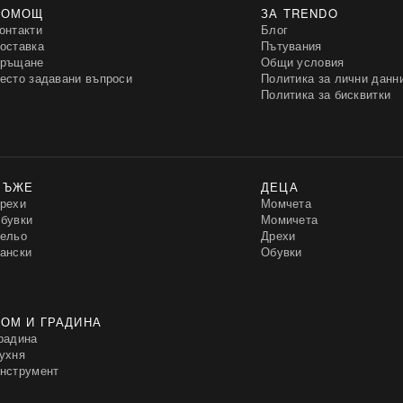
ПОМОЩ
ЗА TRENDO
онтакти
Блог
оставка
Пътувания
ръщане
Общи условия
есто задавани въпроси
Политика за лични данн
Политика за бисквитки
МЪЖЕ
ДЕЦА
рехи
Момчета
бувки
Момичета
ельо
Дрехи
ански
Обувки
ОМ И ГРАДИНА
радина
ухня
нструмент