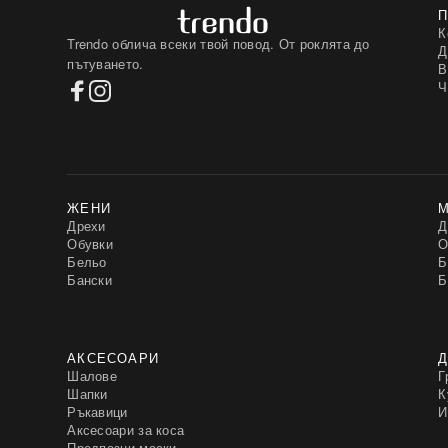
К
Trendo облича всеки твой повод. От роклята до
Д
пътуването.
В
Ч
ЖЕНИ
Дрехи
Д
Обувки
О
Бельо
Б
Бански
Б
АКСЕСОАРИ
Д
Шалове
Г
Шапки
К
Ръкавици
И
Аксесоари за коса
Предпазни маски