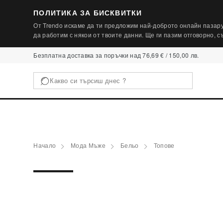
ПОЛИТИКА ЗА БИСКВИТКИ
От Trendo искаме да ти предложим най-доброто онлайн пазару
да работим с някои от твоите данни. Ще ги пазим отговорно, 
Безплатна доставка за поръчки над 76,69 € / 150,00 лв.
Начало
Мода Мъже
Бельо
Топове
1 / 2
‹