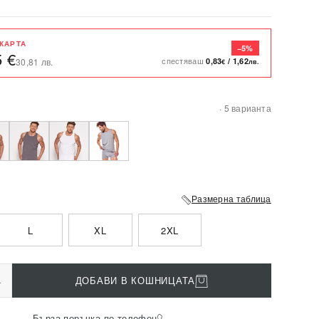
 КАРТА
−5%
5 €
спестяваш
0,83
/
1,62
30,81 лв.
€
лв.
· 5 варианта
Размерна таблица
L
XL
2XL
+
ДОБАВИ В КОШНИЦАТА
Бърза поръчка по телефон