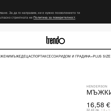
ване. За да го направим, ни е нужно позволението ти
съгласно стриктната ни
Политика за поверителност
.
ЖЕНИ
МЪЖЕ
ДЕЦА
СПОРТ
АКСЕСОАРИ
ДОМ И ГРАДИНА
+PLUS SIZE
›
HENDERSON
МЪЖКИ
⤢
16,58 €
32,43 лв.
· 1 € = 1