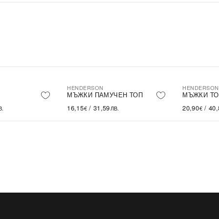
HENDERSON
HENDERSON
МЪЖКИ ПАМУЧЕН ТОП
МЪЖКИ ТО
16,15
/
31,59
20,90
/
40,
В.
€
ЛВ.
€