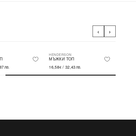
‹
›
HENDERSON
П
МЪЖКИ ТОП
87
16,58
/
32,43
ЛВ.
€
ЛВ.