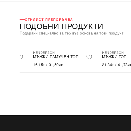
СТИЛИСТ ПРЕПОРЪЧВА
ПОДОБНИ ПРОДУКТИ
Подбрани специално за теб въз основа на този продукт.
HENDERSON
HENDERSON
 ТОП
МЪЖКИ ПАМУЧЕН ТОП
МЪЖКИ ТОП
16,15
/
31,59
21,34
/
41,73
€
ЛВ.
€
Л