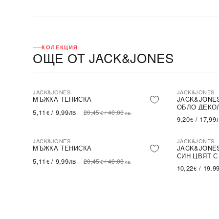
КОЛЕКЦИЯ
ОЩЕ ОТ JACK&JONES
JACK&JONES
JACK&JONES
-75%
-50%
SALE
SA
МЪЖКА ТЕНИСКА
JACK&JONES
ОБЛО ДЕКОЛ
5,11
/
9,99
20,45
/
40,00
€
ЛВ.
€
лв.
9,20
/
17,99
€
JACK&JONES
JACK&JONES
-75%
-59%
SALE
SA
МЪЖКА ТЕНИСКА
JACK&JONES
СИН ЦВЯТ С
5,11
/
9,99
20,45
/
40,00
€
ЛВ.
€
лв.
10,22
/
19,9
€