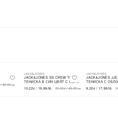
JACK&JONES
JACK&JONES
-59%
-50%
SALE
SALE
JACK&JONES SS CREW TEE
JACK&JONES JJE
ТЕНИСКА В СИН ЦВЯТ С ОБЛО
ТЕНИСКА С ОБЛО
/
40,00
лв.
ДЕКОЛТЕ
СИН ЦВЯТ
10,22
/
19,99
9,20
/
17,99
25,05
/
49,00
1
€
ЛВ.
€
ЛВ.
€
лв.