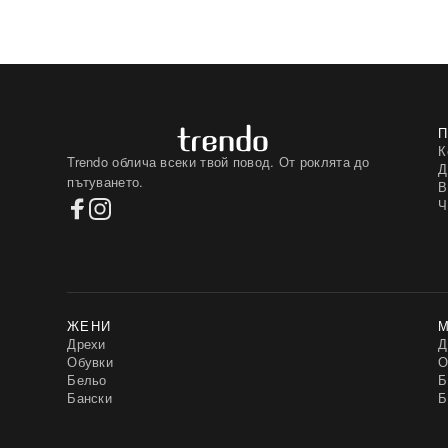
К
Trendo облича всеки твой повод. От роклята до
Д
пътуването.
В
Ч
ЖЕНИ
Дрехи
Д
Обувки
О
Бельо
Б
Бански
Б