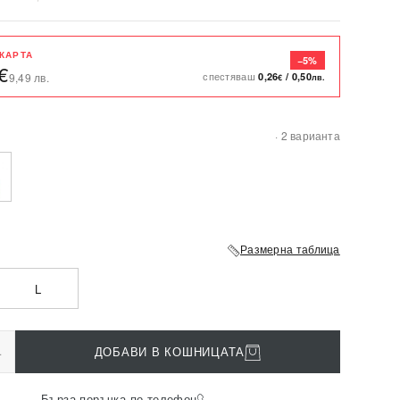
 КАРТА
−5%
€
спестяваш
0,26
/
0,50
9,49 лв.
€
лв.
· 2 варианта
Размерна таблица
L
+
ДОБАВИ В КОШНИЦАТА
Бърза поръчка по телефон