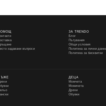
ПОМОЩ
ЗА TRENDO
онтакти
Блог
оставка
Пътувания
ръщане
Общи условия
есто задавани въпроси
Политика за лични данн
Политика за бисквитки
МЪЖЕ
ДЕЦА
рехи
Момчета
бувки
Момичета
ельо
Дрехи
ански
Обувки