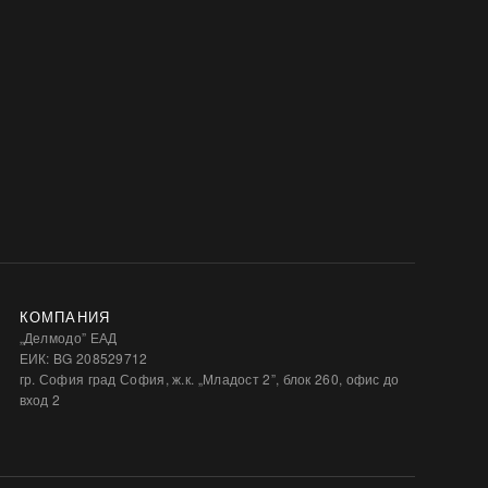
КОМПАНИЯ
„Делмодо” ЕАД
ЕИК: BG 208529712
гр. София град София, ж.к. „Младост 2”, блок 260, офис до
вход 2