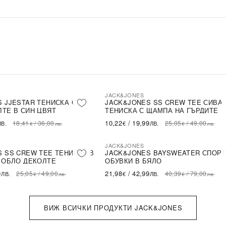
JACK&JONES
-59%
LE
SALE
 JJESTAR ТЕНИСКА С
JACK&JONES SS CREW TEE СИВА
ТЕ В СИН ЦВЯТ
ТЕНИСКА С ЩАМПА НА ГЪРДИТЕ
10,22
/
19,99
18,41
/
36,00
25,05
/
49,00
ЛВ.
€
ЛВ.
€
лв.
€
лв.
JACK&JONES
-46%
LE
SALE
 SS CREW TEE ТЕНИСКА В
JACK&JONES BAYSWEATER СПОР
 ОБЛО ДЕКОЛТЕ
ОБУВКИ В БЯЛО
9
21,98
/
42,99
25,05
/
49,00
40,39
/
79,00
ЛВ.
€
ЛВ.
€
лв.
€
лв.
ВИЖ ВСИЧКИ ПРОДУКТИ JACK&JONES