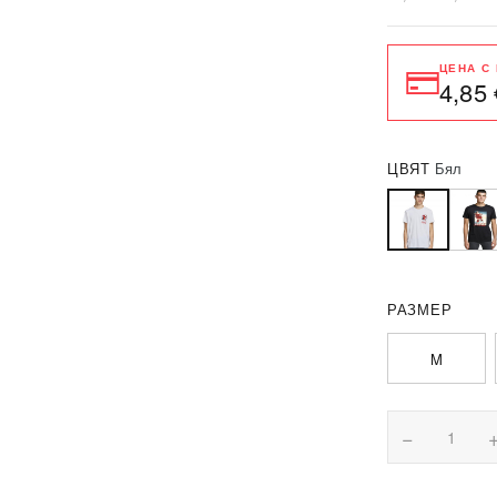
ЦЕНА С
4,85 
ЦВЯТ
Бял
РАЗМЕР
M
−
1