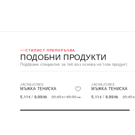
СТИЛИСТ ПРЕПОРЪЧВА
ПОДОБНИ ПРОДУКТИ
Подбрани специално за теб въз основа на този продукт.
JACK&JONES
JACK&JONES
-75%
-75%
SALE
SALE
МЪЖКА ТЕНИСКА
МЪЖКА ТЕНИСКА
5,11
/
9,99
5,11
/
9,99
20,45
/
40,00
20,45
€
ЛВ.
€
ЛВ.
€
лв.
€