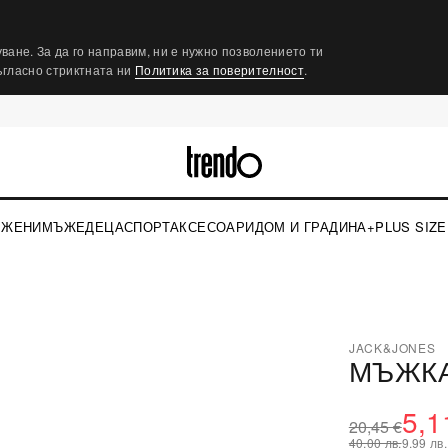
ване. За да го направим, ни е нужно позволението ти
съгласно стриктната ни
Политика за поверителност
.
ЖЕНИ
МЪЖЕ
ДЕЦА
СПОРТ
АКСЕСОАРИ
ДОМ И ГРАДИНА
+PLUS SIZE
›
JACK&JONES
МЪЖКА
⤢
5,1
20,45 €
40,00 лв.
9,99 лв.