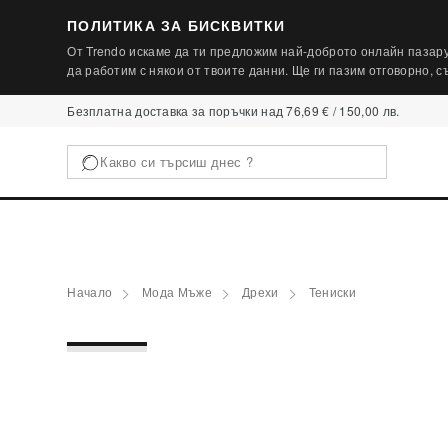
ПОЛИТИКА ЗА БИСКВИТКИ
От Trendo искаме да ти предложим най-доброто онлайн пазару
да работим с някои от твоите данни. Ще ги пазим отговорно, 
Безплатна доставка за поръчки над 76,69 € / 150,00 лв.
Начало
Мода Мъже
Дрехи
Тениски
1 / 4
‹
-75%
SALE