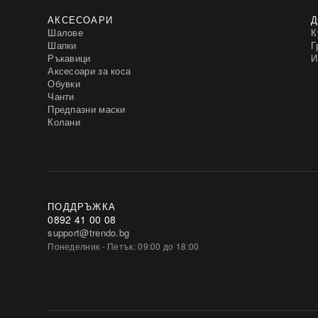
АКСЕСОАРИ
Д
Шалове
К
Шапки
Г
Ръкавици
И
Аксесоари за коса
Обувки
Чанти
Предпазни маски
Колани
ПОДДРЪЖКА
0892 41 00 08
support@trendo.bg
Понеделник - Петък: 09:00 до 18:00