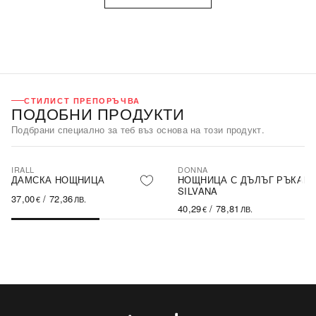
СТИЛИСТ ПРЕПОРЪЧВА
ПОДОБНИ ПРОДУКТИ
Подбрани специално за теб въз основа на този продукт.
IRALL
DONNA
ДАМСКА НОЩНИЦА
НОЩНИЦА С ДЪЛЪГ РЪКАВ
SILVANA
37,00
/
72,36
€
ЛВ.
40,29
/
78,81
€
ЛВ.