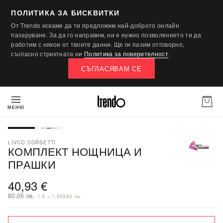
ПОЛИТИКА ЗА БИСКВИТКИ
От Trendo искаме да ти предложим най-доброто онлайн
пазаруване. За да го направим, ни е нужно позволението ти да
работим с някои от твоите данни. Ще ги пазим отговорно,
съгласно стриктната ни
Политика за поверителност
.
СЪГЛАСЯВАМ СЕ
МЕНЮ
ПОСЛЕДНА БРОЙКА
LIVCO CORSETTI
КОМПЛЕКТ НОЩНИЦА И
ПРАШКИ
40,93 €
80,05 лв.
· 1 € = 1,95583 лв.