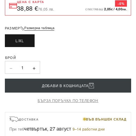
ЦЕНА С КАРТА
−5%
38,88 €
спестяваш
76,05 лв.
2,05
/
4,00
€
лв.
Размерна таблица
РАЗМЕР
L/XL
−
+
1
ДОБАВИ В КОШНИЦАТА
БЪРЗА ПОРЪЧКА ПО ТЕЛЕФОН
ВЪВ ВЪНШЕН СКЛАД
ДОСТАВКА
четвъртък, 27 август
При теб
·
9–14 работни дни