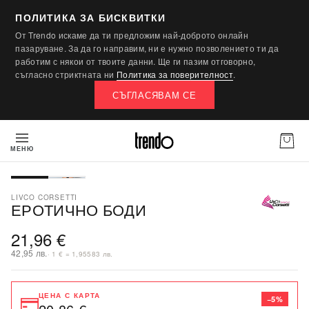
ПОЛИТИКА ЗА БИСКВИТКИ
От Trendo искаме да ти предложим най-доброто онлайн
пазаруване. За да го направим, ни е нужно позволението ти да
работим с някои от твоите данни. Ще ги пазим отговорно,
съгласно стриктната ни
Политика за поверителност
.
СЪГЛАСЯВАМ СЕ
МЕНЮ
ПОСЛЕДНА БРОЙКА
LIVCO CORSETTI
ЕРОТИЧНО БОДИ
21,96 €
42,95 лв.
· 1 € = 1,95583 лв.
ЦЕНА С КАРТА
−5%