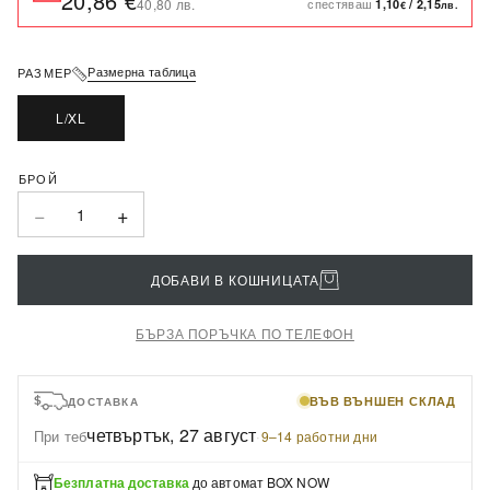
20,86 €
спестяваш
40,80 лв.
1,10
/
2,15
€
лв.
Размерна таблица
РАЗМЕР
L/XL
−
+
1
ДОБАВИ В КОШНИЦАТА
БЪРЗА ПОРЪЧКА ПО ТЕЛЕФОН
ВЪВ ВЪНШЕН СКЛАД
ДОСТАВКА
четвъртък, 27 август
При теб
·
9–14 работни дни
Безплатна доставка
до автомат BOX NOW