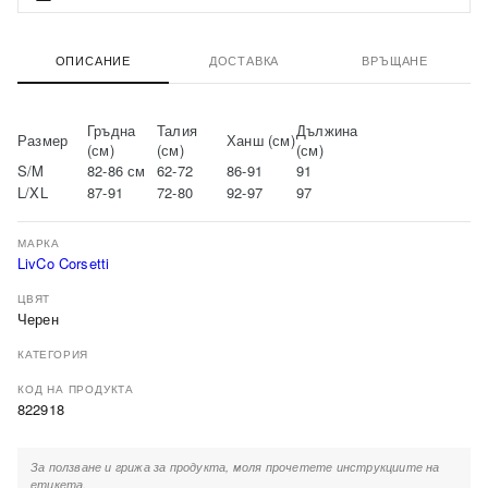
ОПИСАНИЕ
ДОСТАВКА
ВРЪЩАНЕ
Гръдна
Талия
Дължина
Размер
Ханш (см)
(см)
(см)
(см)
S/M
82-86 см
62-72
86-91
91
L/XL
87-91
72-80
92-97
97
МАРКА
LivCo Corsetti
ЦВЯТ
Черен
КАТЕГОРИЯ
КОД НА ПРОДУКТА
822918
За ползване и грижа за продукта, моля прочетете инструкциите на
етикета.