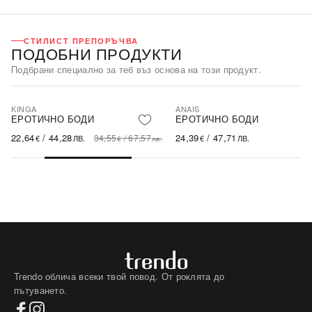
СТИЛИСТ ПРЕПОРЪЧВА
ПОДОБНИ ПРОДУКТИ
Подбрани специално за теб въз основа на този продукт.
KINGA
ANAIS
-34%
ЕРОТИЧНО БОДИ
ЕРОТИЧНО БОДИ
22,64
/
44,28
24,39
/
47,71
34,55
/
67,57
€
ЛВ.
€
ЛВ.
€
лв.
Trendo облича всеки твой повод. От роклята до
пътуването.