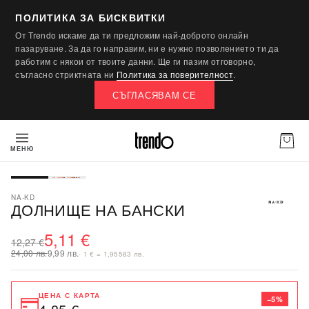
ПОЛИТИКА ЗА БИСКВИТКИ
От Trendo искаме да ти предложим най-доброто онлайн
пазаруване. За да го направим, ни е нужно позволението ти да
работим с някои от твоите данни. Ще ги пазим отговорно,
съгласно стриктната ни
Политика за поверителност
.
СЪГЛАСЯВАМ СЕ
МЕНЮ
-58%
SALE
NA-KD
ДОЛНИЩЕ НА БАНСКИ
5,11 €
12,27 €
24,00 лв.
9,99 лв.
· 1 € = 1,95583 лв.
ЦЕНА С КАРТА
−5%