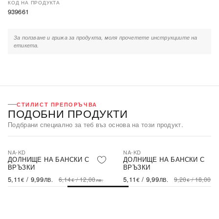
КОД НА ПРОДУКТА
939661
За ползване и грижа за продукта, моля прочетете инструкциите на
етикета.
СТИЛИСТ ПРЕПОРЪЧВА
ПОДОБНИ ПРОДУКТИ
Подбрани специално за теб въз основа на този продукт.
NA-KD
NA-KD
-17%
-45%
SALE
ДОЛНИЩЕ НА БАНСКИ С
ДОЛНИЩЕ НА БАНСКИ С
ВРЪЗКИ
ВРЪЗКИ
5,11
/
9,99
5,11
/
9,99
6,14
/
12,00
9,20
/
18,00
€
ЛВ.
€
ЛВ.
€
лв.
€
лв.