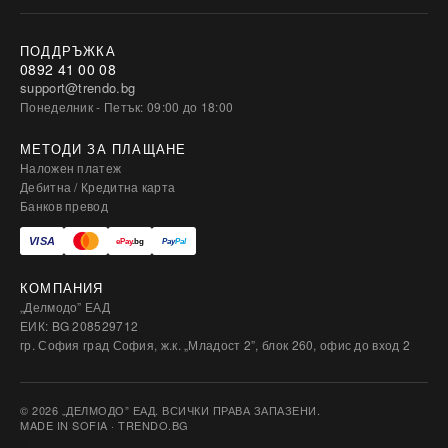
ПОДДРЪЖКА
0892 41 00 08
support@trendo.bg
Понеделник - Петък: 09:00 до 18:00
МЕТОДИ ЗА ПЛАЩАНЕ
Наложен платеж
Дебитна / Кредитна карта
Банков превод
КОМПАНИЯ
„Делмодо” ЕАД
ЕИК: BG 208529712
гр. София град София, ж.к. „Младост 2”, блок 260, офис до вход 2
© 2026 „ДЕЛМОДО” ЕАД. ВСИЧКИ ПРАВА ЗАПАЗЕНИ.
MADE IN SOFIA · TRENDO.BG