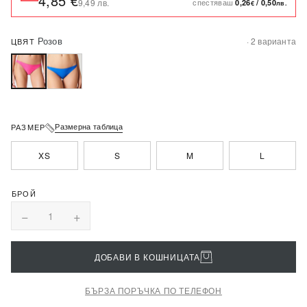
4,85 €
спестяваш
9,49 лв.
0,26
/
0,50
€
лв.
Розов
· 2 варианта
ЦВЯТ
Размерна таблица
РАЗМЕР
XS
S
M
L
−
+
1
ДОБАВИ В КОШНИЦАТА
БЪРЗА ПОРЪЧКА ПО ТЕЛЕФОН