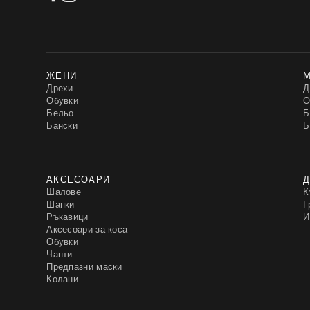
ЖЕНИ
Дрехи
Д
Обувки
О
Бельо
Б
Бански
Б
АКСЕСОАРИ
Д
Шалове
К
Шапки
Г
Ръкавици
И
Аксесоари за коса
Обувки
Чанти
Предпазни маски
Колани