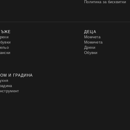
Политика за бисквитки
МЪЖЕ
ДЕЦА
рехи
Момчета
бувки
Момичета
ельо
Дрехи
ански
Обувки
ОМ И ГРАДИНА
ухня
радина
нструмент