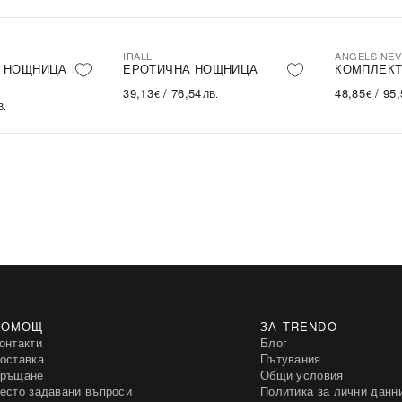
I
IRALL
ANGELS NEV
 НОЩНИЦА И
ЕРОТИЧНА НОЩНИЦА
КОМПЛЕКТ
39,13
/
76,54
48,85
/
95,
€
ЛВ.
€
В.
ПОМОЩ
ЗА TRENDO
онтакти
Блог
оставка
Пътувания
ръщане
Общи условия
есто задавани въпроси
Политика за лични данн