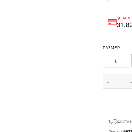
ЦЕНА С
31,8
РАЗМЕР
L
−
1
ДОСТАВ
чет
При теб