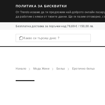
ПОЛИТИКА ЗА БИСКВИТКИ
От Trendo искаме да ти предложим най-доброто онлайн пазару
да работим с някои от твоите данни. Ще ги пазим отговорно, 
Безплатна доставка за поръчки над 76,69 € / 150,00 лв.
Начало
Мода Жени
Бельо
Еротично бельо
PLUS SIZE