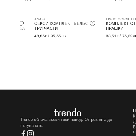
ANAIS
LIVCO CORSETT
ЛЕКТ ОТ
СЕКСИ КОМПЛЕКТ БЕЛЬО ОТ
КОМПЛЕКТ ОТ
РКИ DREZNA
ТРИ ЧАСТИ
ПРАШКИ
48,85
/
95,55
38,51
/
75,32
€
ЛВ.
€
Л
К
Trendo облича всеки твой повод. От роклята до
Д
пътуването.
В
Ч