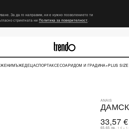
ване. За да го направим, ни е нужно позволението ти
съгласно стриктната ни
Политика за поверителност
.
ЖЕНИ
МЪЖЕ
ДЕЦА
СПОРТ
АКСЕСОАРИ
ДОМ И ГРАДИНА
+PLUS SIZE
ANAIS
ДАМСК
⤢
33,57 €
65,65 лв.
· 1 € = 1