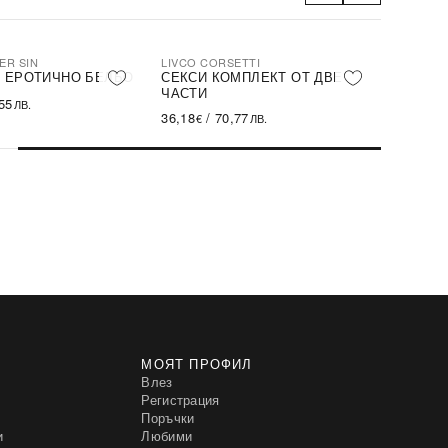
ER SIN
LIVCO CORSETTI
 ЕРОТИЧНО БЕЛЬО
СЕКСИ КОМПЛЕКТ ОТ ДВЕ
ЧАСТИ
55
ЛВ.
36,18
/
70,77
€
ЛВ.
МОЯТ ПРОФИЛ
Влез
Регистрация
Поръчки
и
Любими