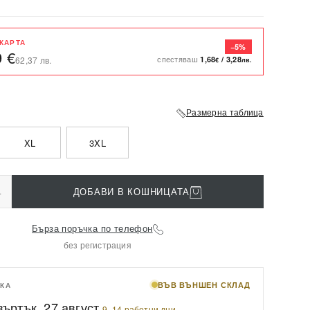
 КАРТА
−5%
9 €
спестяваш
1,68
/
3,28
62,37 лв.
€
лв.
Размерна таблица
XL
3XL
+
ДОБАВИ В КОШНИЦАТА
Бърза поръчка по телефон
без регистрация
ВЪВ ВЪНШЕН СКЛАД
КА
въртък, 27 август
·
9–14 работни дни