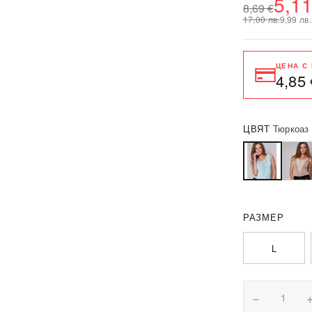
5,11
8,69 €
17,00 лв.
9,99 лв.
ЦЕНА С
4,85 
ЦВЯТ
Тюркоаз
РАЗМЕР
L
−
1