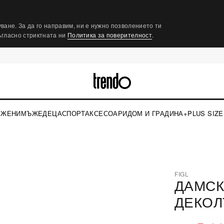
ване. За да го направим, ни е нужно позволението ти
съгласно стриктната ни
Политика за поверителност
.
ЖЕНИ
МЪЖЕ
ДЕЦА
СПОРТ
АКСЕСОАРИ
ДОМ И ГРАДИНА
+PLUS SIZE
FIGL
ДАМСК
⤢
ДЕКОЛ