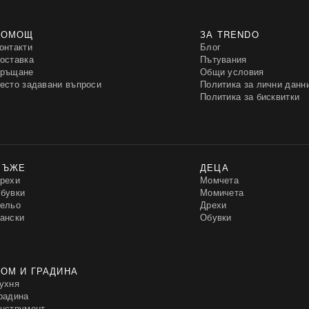
ПОМОЩ
ЗА TRENDO
онтакти
Блог
оставка
Пътувания
ръщане
Общи условия
есто задавани въпроси
Политика за лични данн
Политика за бисквитки
МЪЖЕ
ДЕЦА
рехи
Момчета
бувки
Момичета
ельо
Дрехи
ански
Обувки
ОМ И ГРАДИНА
ухня
радина
нструмент