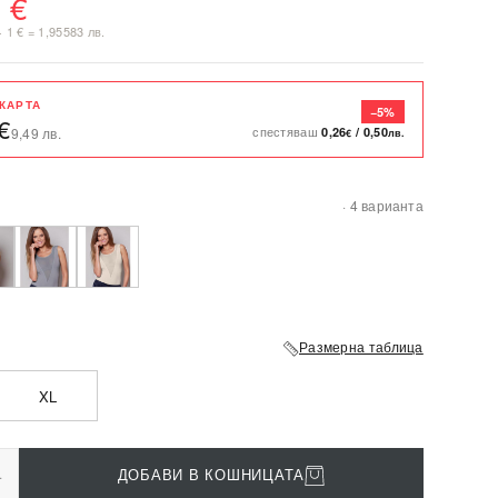
 €
· 1 € = 1,95583 лв.
 КАРТА
−5%
€
спестяваш
0,26
/
0,50
9,49 лв.
€
лв.
· 4 варианта
Размерна таблица
XL
+
ДОБАВИ В КОШНИЦАТА