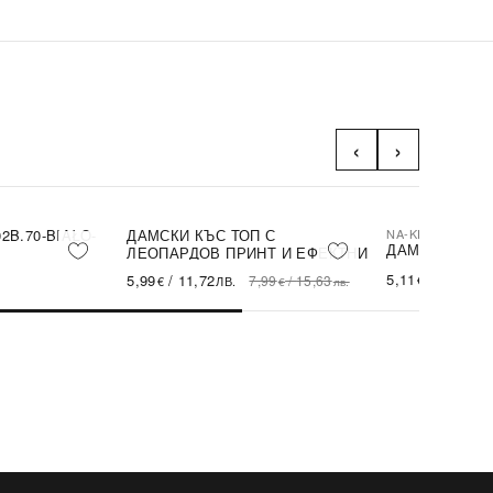
‹
›
2B.70-BIAŁO-
ДАМСКИ КЪС ТОП С
NA-KD
-25%
-45%
SALE
ДАМСКИ ТОП 
ЛЕОПАРДОВ ПРИНТ И ЕФЕКТНИ
ПАНДЕЛКИ
5,11
/
9,99
5,99
/
11,72
7,99
/
15,63
€
ЛВ.
€
ЛВ.
€
лв.