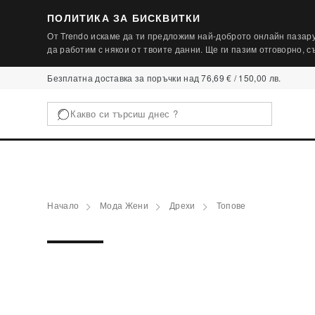
ПОЛИТИКА ЗА БИСКВИТКИ
От Trendo искаме да ти предложим най-доброто онлайн пазару
да работим с някои от твоите данни. Ще ги пазим отговорно, 
Безплатна доставка за поръчки над 76,69 € / 150,00 лв.
Начало
Мода Жени
Дрехи
Топове
-41%
SALE