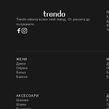
К
Trendo облича всеки твой повод. От роклята до
Д
пътуването.
В
Ч
ЖЕНИ
Дрехи
Д
Обувки
О
Бельо
Б
Бански
Б
АКСЕСОАРИ
Д
Шалове
К
Шапки
Г
Ръкавици
И