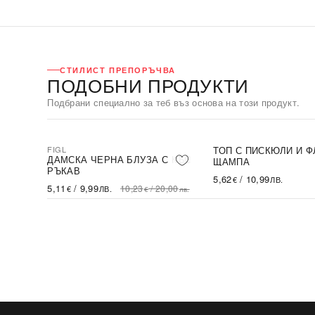
СТИЛИСТ ПРЕПОРЪЧВА
ПОДОБНИ ПРОДУКТИ
Подбрани специално за теб въз основа на този продукт.
FIGL
ТОП С ПИСКЮЛИ И 
-50%
SALE
ТЯ
ДАМСКА ЧЕРНА БЛУЗА С КЪС
ЩАМПА
РЪКАВ
00
5,62
/
10,99
€
ЛВ.
лв.
5,11
/
9,99
10,23
/
20,00
€
ЛВ.
€
лв.