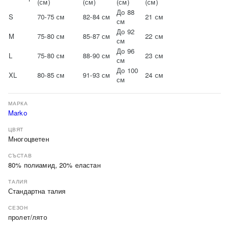
(см)
(см)
(см)
(см)
До 88
S
70-75 см
82-84 см
21 см
см
До 92
M
75-80 см
85-87 см
22 см
см
До 96
L
75-80 см
88-90 см
23 см
см
До 100
XL
80-85 см
91-93 см
24 см
см
МАРКА
Marko
ЦВЯТ
Многоцветен
СЪСТАВ
80% полиамид, 20% еластан
ТАЛИЯ
Стандартна талия
СЕЗОН
пролет/лято