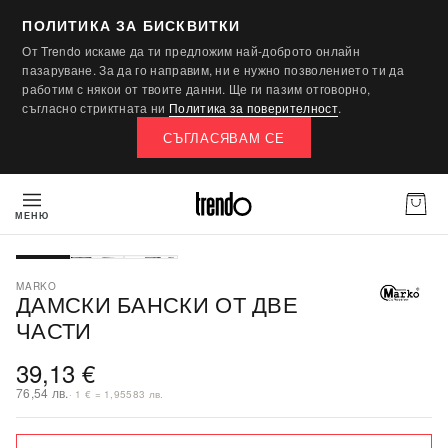
ПОЛИТИКА ЗА БИСКВИТКИ
От Trendo искаме да ти предложим най-доброто онлайн
пазаруване. За да го направим, ни е нужно позволението ти да
работим с някои от твоите данни. Ще ги пазим отговорно,
съгласно стриктната ни
Политика за поверителност
.
СЪГЛАСЯВАМ СЕ
МЕНЮ
ПОСЛЕДНА БРОЙКА
MARKO
ДАМСКИ БАНСКИ ОТ ДВЕ
ЧАСТИ
39,13 €
76,54 лв.
· 1 € = 1,95583 лв.