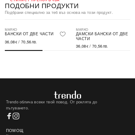
ПОДОБНИ ПРОДУКТИ
Подбрани специално за теб въз основа на този продукт.
MARKO
MARKO
БАНСКИ ОТ ДВЕ ЧАСТИ
ДАМСКИ БАНСКИ ОТ ДВЕ
ЧАСТИ
36,08
/
70,56
€
ЛВ.
36,08
/
70,56
€
ЛВ.
Trendo облича всеки твой повод. От роклята до
пътуването.
ПОМОЩ