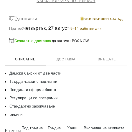
БЪРЗА ПОРЪЧКА ПО ТЕЛЕФОН
ВЪВ ВЪНШЕН СКЛАД
ДОСТАВКА
четвъртък, 27 август
При теб
·
9–14 работни дни
Безплатна доставка
до автомат BOX NOW
ОПИСАНИЕ
ДОСТАВКА
ВРЪЩАНЕ
Дамски бански от две части
Твърди чашки с подлънки
Повдига и оформя бюста
Регулиращи се презрамки
Стандартно закопчаване
Бикини
Под гръдна
Гръдна
Ханш
Височина на бикината
Размери