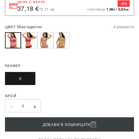
ЦЕНА С КАРТА
−5%
37,18 €
спестяваш
72,71 лв.
1,96
/
3,83
€
лв.
Многоцветен
· 4 варианта
ЦВЯТ
РАЗМЕР
S
−
+
1
ДОБАВИ В КОШНИЦАТА