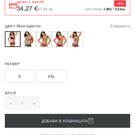
ЦЕНА С КАРТА
−5%
34,27 €
спестяваш
67,03 лв.
1,80
/
3,53
€
лв.
Многоцветен
· 5 варианта
ЦВЯТ
РАЗМЕР
S
2XL
−
+
1
ДОБАВИ В КОШНИЦАТА