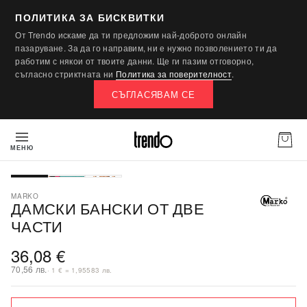
ПОЛИТИКА ЗА БИСКВИТКИ
От Trendo искаме да ти предложим най-доброто онлайн
пазаруване. За да го направим, ни е нужно позволението ти да
работим с някои от твоите данни. Ще ги пазим отговорно,
съгласно стриктната ни
Политика за поверителност
.
СЪГЛАСЯВАМ СЕ
МЕНЮ
MARKO
ДАМСКИ БАНСКИ ОТ ДВЕ
ЧАСТИ
36,08 €
70,56 лв.
· 1 € = 1,95583 лв.