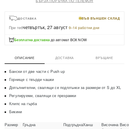
БЪРЗА ПОРЪЧКА ПО ТЕЛЕФОН
ВЪВ ВЪНШЕН СКЛАД
ДОСТАВКА
четвъртък, 27 август
При теб
·
9–14 работни дни
Безплатна доставка
до автомат BOX NOW
ОПИСАНИЕ
ДОСТАВКА
ВРЪЩАНЕ
Бански от две части с Push up
Горнище с твърди чашки
Допълнителни, свалящи се подплънки за размери от S до XL
Регулируеми, свалящи се презрамки
Клипс на гърба
Бикини
Размер
Гръдна
Подгръдна
Ханш
Височина
Висо