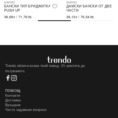
MARKO
MARKO
БАНСКИ ТИП БРИДЖИТКА С
ДАМСКИ БАНСКИ ОТ ДВЕ
PUSH UP
ЧАСТИ
36,69
/
71,76
39,13
/
76,54
€
ЛВ.
€
ЛВ.
Trendo облича всеки твой повод. От роклята до
пътуването.
ПОМОЩ
Контакти
Доставка
Връщане
Често задавани въпроси