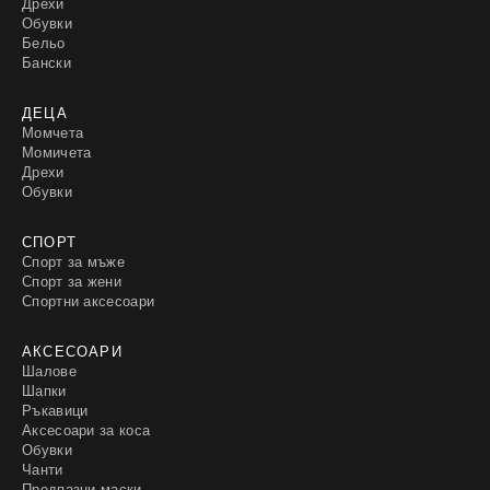
Дрехи
Обувки
Бельо
Бански
ДЕЦА
Момчета
Момичета
Дрехи
Обувки
СПОРТ
Спорт за мъже
Спорт за жени
Спортни аксесоари
АКСЕСОАРИ
Шалове
Шапки
Ръкавици
Аксесоари за коса
Обувки
Чанти
Предпазни маски