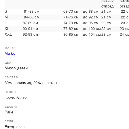
бикини
бики
отпред
отза
S
81-83 см
68-73 см
до 88 см
21 см
22 с
M
84-86 см
71-76 см
до 92 см
21 см
22 с
L
87-89 см
74-79 см
до 96 см
22 см
23 с
XL
90-91 см
77-82 см
до 100 см
22 см
23 с
XXL
92-93 см
80-85 см
до 104 см
23 см
24 с
МАРКА
Marko
ЦВЯТ
Многоцветен
СЪСТАВ
80% полиамид, 20% еластан
СЕЗОН
пролет/лято
ДЕСЕНТ
Райе
СТИЛ
Ежедневен