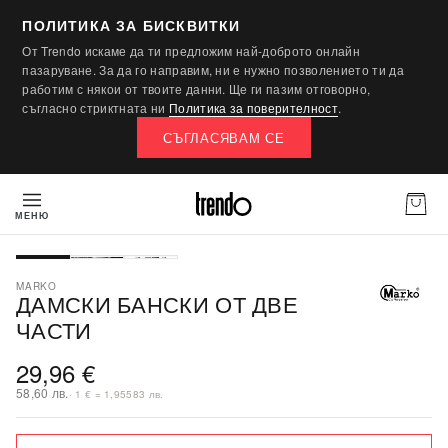
ПОЛИТИКА ЗА БИСКВИТКИ
От Trendo искаме да ти предложим най-доброто онлайн
пазаруване. За да го направим, ни е нужно позволението ти да
работим с някои от твоите данни. Ще ги пазим отговорно,
съгласно стриктната ни
Политика за поверителност
.
СЪГЛАСЯВАМ СЕ
МЕНЮ
MARKO
ДАМСКИ БАНСКИ ОТ ДВЕ
ЧАСТИ
29,96 €
58,60 лв.
· 1 € = 1,95583 лв.