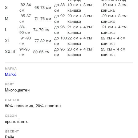
82-84
дo 88
19 см + 3 см
19 см + 3 см
S
68-73 см
см
см
каишка
каишка
85-87
до 92
20 см + 3 см
20 см + 3 см
M
71-76 см
см
см
каишка
каишка
88-
дo 96
21 см + 4 см
21 см + 4 см
L
74-79 см
90 см
см
каишка
каишка
91-93
дo 100
22 см + 4 см
22 см + 4 см
XL
77-82 см
см
см
каишка
каишка
94-95
дo 96
23 см + 4 см
23 см + 4 см
XXL/L
80-85 см
см
см
каишка
каишка
МАРКА
Marko
ЦВЯТ
Многоцветен
СЪСТАВ
80% полиамид, 20% еластан
СЕЗОН
пролет/лято
ДЕСЕНТ
Райе