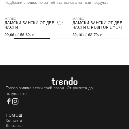
Подбрани специално за теб въз основа на този продукт.
MARKO
MARKO
ДАМСКИ БАНСКИ ОТ ДВЕ
ДАМСКИ БАНСКИ ОТ ДВЕ
ЧАСТИ
ЧАСТИ С PUSH UP ЕФЕКТ
29,96
/
58,60
32,10
/
62,79
€
ЛВ.
€
ЛВ.
Trendo облича всеки твой повод. От роклята до
пътуването.
ПОМОЩ
Контакти
Доставка