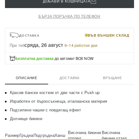
ДОБАВИ В КОШНИЦАТА
БЪРЗА ПОРЪЧКА ПО ТЕЛЕФОН
ВЪВ ВЪНШЕН СКЛАД
ДОСТАВКА
сряда, 26 август
При теб
·
9–14 работни дни
Безплатна доставка
до автомат BOX NOW
ОПИСАНИЕ
ДОСТАВКА
ВРЪЩАНЕ
Красив бански костюм от две части с Push up
Изработен от бързосъхнеща, италианска материя
Подсилени чашки с повдигащ ефект
Долнище бикини
Височина бикини
Височина
Размер
Гръдна
Подгръдна
Ханш
отпред
бикини отзад