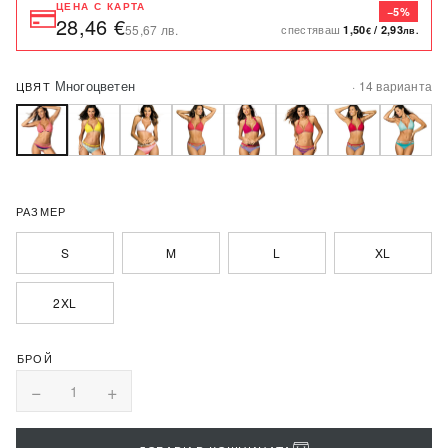
ЦЕНА С КАРТА
−5%
28,46 €
спестяваш
55,67 лв.
1,50
/
2,93
€
лв.
Многоцветен
· 14 варианта
ЦВЯТ
РАЗМЕР
S
M
L
XL
2XL
−
+
1