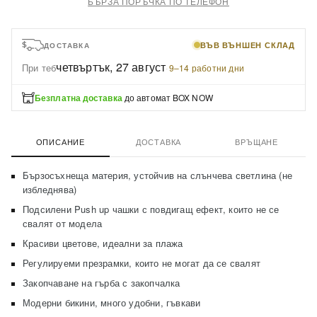
БЪРЗА ПОРЪЧКА ПО ТЕЛЕФОН
ВЪВ ВЪНШЕН СКЛАД
ДОСТАВКА
четвъртък, 27 август
При теб
·
9–14 работни дни
Безплатна доставка
до автомат BOX NOW
ОПИСАНИЕ
ДОСТАВКА
ВРЪЩАНЕ
Бързосъхнеща материя, устойчив на слънчева светлина (не
избледнява)
Подсилени Push up чашки с повдигащ ефект, които не се
свалят от модела
Красиви цветове, идеални за плажа
Регулируеми презрамки, които не могат да се свалят
Закопчаване на гърба с закопчалка
Модерни бикини, много удобни, гъвкави