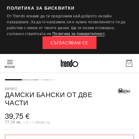
ПОЛИТИКА ЗА БИСКВИТКИ
От Trendo искаме да ти предложим най-доброто онлайн
пазаруване. За да го направим, ни е нужно позволението ти да
работим с някои от твоите данни. Ще ги пазим отговорно,
съгласно стриктната ни
Политика за поверителност
.
СЪГЛАСЯВАМ СЕ
МЕНЮ
ПОСЛЕДНА БРОЙКА
MARKO
ДАМСКИ БАНСКИ ОТ ДВЕ
ЧАСТИ
39,75 €
77,74 лв.
· 1 € = 1,95583 лв.