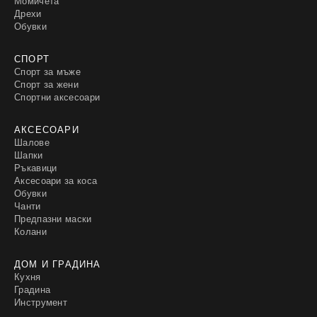
Момичета
Дрехи
Обувки
СПОРТ
Спорт за мъже
Спорт за жени
Спортни аксесоари
АКСЕСОАРИ
Шалове
Шапки
Ръкавици
Аксесоари за коса
Обувки
Чанти
Предпазни маски
Колани
ДОМ И ГРАДИНА
Кухня
Градина
Инструмент