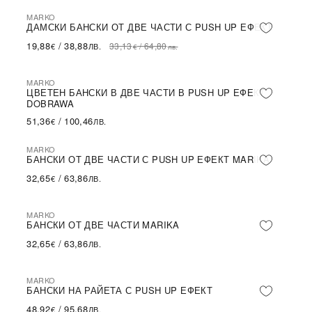
MARKO
-40%
SALE
ДАМСКИ БАНСКИ ОТ ДВЕ ЧАСТИ С PUSH UP ЕФЕКТ
19,88
/
38,88
33,13
/
64,80
€
ЛВ.
€
лв.
MARKO
ЦВЕТЕН БАНСКИ В ДВЕ ЧАСТИ В PUSH UP ЕФЕКТ
DOBRAWA
51,36
/
100,46
€
ЛВ.
MARKO
БАНСКИ ОТ ДВЕ ЧАСТИ С PUSH UP ЕФЕКТ MARIKA
32,65
/
63,86
€
ЛВ.
MARKO
БАНСКИ ОТ ДВЕ ЧАСТИ MARIKA
32,65
/
63,86
€
ЛВ.
MARKO
БАНСКИ НА РАЙЕТА С PUSH UP ЕФЕКТ
48,92
/
95,68
€
ЛВ.