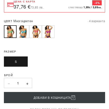
ЦЕНА С КАРТА
−5%
37,76 €
спестяваш
73,85 лв.
1,99
/
3,89
€
лв.
Многоцветен
· 4 варианта
ЦВЯТ
РАЗМЕР
S
−
+
1
ДОБАВИ В КОШНИЦАТА