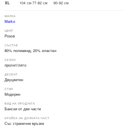
XL
104 см
77-82 см
90-92 см
МАРКА
Marko
ЦВЯТ
Розов
СЪСТАВ
80% полиамид, 20% еластан
СЕЗОН
пролет/лято
ДЕСЕНТ
Двуцветен
СТИЛ
Модерен
ВИД НА ПРОДУКТА
Бански от две части
КРОЙКА НА ДОЛНАТА ЧАСТ
Със странични връзки