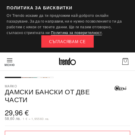
ПОЛИТИКА ЗА БИСКВИТКИ
От Trendo искаме да ти предложим най-доброто онлайн
пазаруване. За да го направим, ни е нужно позволението ти да
работим с някои от твоите данни. Ще ги пазим отговорно,
съгласно стриктната ни
Политика за поверителност
.
СЪГЛАСЯВАМ СЕ
МЕНЮ
MARKO
ДАМСКИ БАНСКИ ОТ ДВЕ
ЧАСТИ
29,96 €
58,60 лв.
· 1 € = 1,95583 лв.