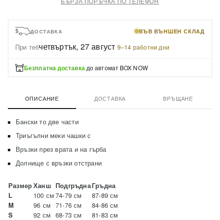
БЪРЗА ПОРЪЧКА ПО ТЕЛЕФОН
ВЪВ ВЪНШЕН СКЛАД
ДОСТАВКА
четвъртък, 27 август
При теб
·
9–14 работни дни
Безплатна доставка
до автомат BOX NOW
ОПИСАНИЕ
ДОСТАВКА
ВРЪЩАНЕ
Бански то две части
Триъгълни меки чашки с
Връзки през врата и на гърба
Долнище с връзки отстрани
Размер
Ханш
Подгръдна
Гръдна
L
100 см
74-79 см
87-89 см
M
96 см
71-76 см
84-86 см
S
92 см
68-73 см
81-83 см