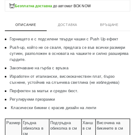
Безплатна доставка
до автомат BOX NOW
ОПИСАНИЕ
ДОСТАВКА
ВРЪЩАНЕ
Горнището е с подсилени твърди чашки с Push Up ефект
Push-up, който не се сваля, предлага се във всички размери
сутиен, разположен в основата на чашките и силно разширява
гърдите.
Закопчаване на гърба с връзка
Изработен от италиански, висококачествен плат, бързо
съхнене, устойчив на слънчева светлина (не избледнява)
Перфектен за малък и среден бюст.
Регулируеми презрамки
Класически бикини с красив дизайн на ленти
Размер
Гръдна
Подгръдна
Ханш
Височина на
обиколка в
обиколка в см
в см
бикините в см
см