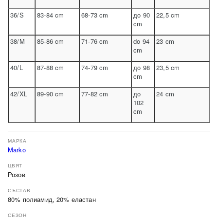
36/S
83-84 cm
68-73 cm
дo 90
22,5 cm
cm
38/M
85-86 cm
71-76 cm
do 94
23 cm
cm
40/L
87-88 cm
74-79 cm
дo 98
23,5 cm
cm
42/XL
89-90 cm
77-82 cm
дo
24 cm
102
cm
МАРКА
Marko
ЦВЯТ
Розов
СЪСТАВ
80% полиамид, 20% еластан
СЕЗОН