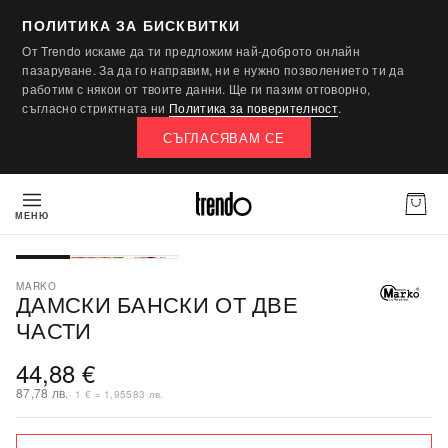
ПОЛИТИКА ЗА БИСКВИТКИ
От Trendo искаме да ти предложим най-доброто онлайн
пазаруване. За да го направим, ни е нужно позволението ти да
работим с някои от твоите данни. Ще ги пазим отговорно,
съгласно стриктната ни
Политика за поверителност
.
СЪГЛАСЯВАМ СЕ
МЕНЮ
MARKO
ДАМСКИ БАНСКИ ОТ ДВЕ
ЧАСТИ
44,88 €
87,78 лв.
· 1 € = 1,95583 лв.