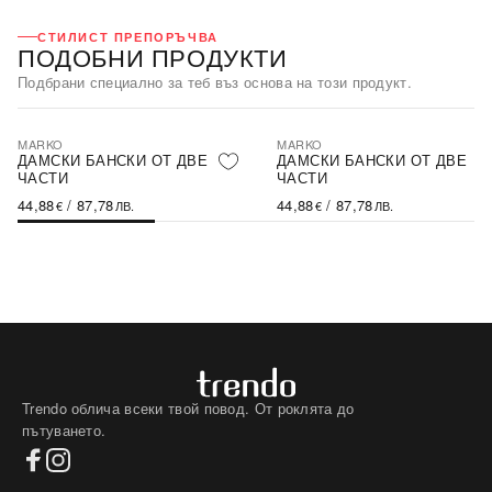
СТИЛИСТ ПРЕПОРЪЧВА
ПОДОБНИ ПРОДУКТИ
Подбрани специално за теб въз основа на този продукт.
MARKO
MARKO
ДАМСКИ БАНСКИ ОТ ДВЕ
ДАМСКИ БАНСКИ ОТ ДВЕ
ЧАСТИ
ЧАСТИ
44,88
/
87,78
44,88
/
87,78
€
ЛВ.
€
ЛВ.
Trendo облича всеки твой повод. От роклята до
пътуването.