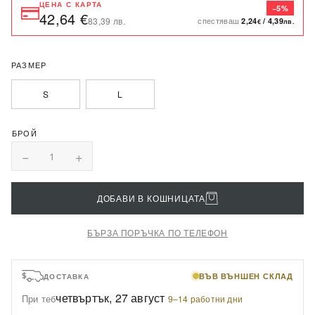
ЦЕНА С КАРТА
−5%
42,64 €
спестяваш
83,39 лв.
2,24
/
4,39
€
лв.
РАЗМЕР
S
L
−
+
1
ДОБАВИ В КОШНИЦАТА
БЪРЗА ПОРЪЧКА ПО ТЕЛЕФОН
ВЪВ ВЪНШЕН СКЛАД
ДОСТАВКА
четвъртък, 27 август
При теб
·
9–14 работни дни