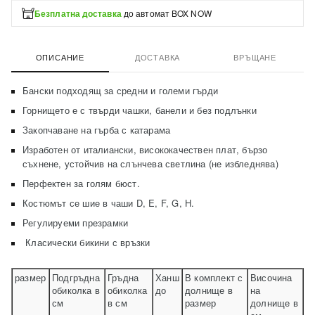
Безплатна доставка
до автомат BOX NOW
ОПИСАНИЕ
ДОСТАВКА
ВРЪЩАНЕ
Бански подходящ за средни и големи гърди
Горнището е с твърди чашки, банели и без подлънки
Закопчаване на гърба с катарама
Изработен от италиански, висококачествен плат, бързо
съхнене, устойчив на слънчева светлина (не избледнява)
Перфектен за голям бюст.
Костюмът се шие в чаши D, E, F, G, H.
Регулируеми презрамки
Класически бикини с връзки
размер
Подгръдна
Гръдна
Ханш
В комплект с
Височина
обиколка в
обиколка
до
долнище в
на
см
в см
размер
долнище в