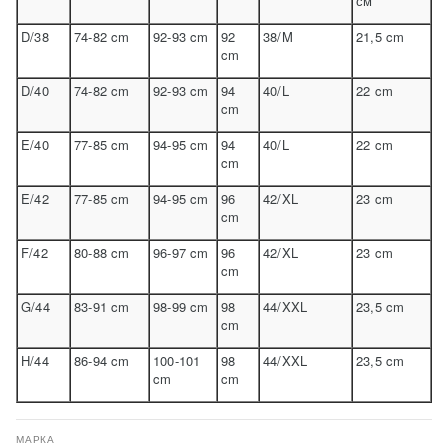
см
D/38
74-82 cm
92-93 cm
92
38/M
21,5 cm
cm
D/40
74-82 cm
92-93 cm
94
40/L
22 cm
cm
E/40
77-85 cm
94-95 cm
94
40/L
22 cm
cm
E/42
77-85 cm
94-95 cm
96
42/XL
23 cm
cm
F/42
80-88 cm
96-97 cm
96
42/XL
23 cm
cm
G/44
83-91 cm
98-99 cm
98
44/XXL
23,5 cm
cm
H/44
86-94 cm
100-101
98
44/XXL
23,5 cm
cm
cm
МАРКА