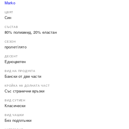
Marko
ЦВЯТ
Син
СЪСТАВ
80% полиамид, 20% еластан
СЕЗОН
пролет/лято
ДЕСЕНТ
Едноцветен
ВИД НА ПРОДУКТА
Бански от две части
КРОЙКА НА ДОЛНАТА ЧАСТ
Със странични връзки
ВИД СУТИЕН
Класически
ВИД ЧАШКИ
Без подплънки