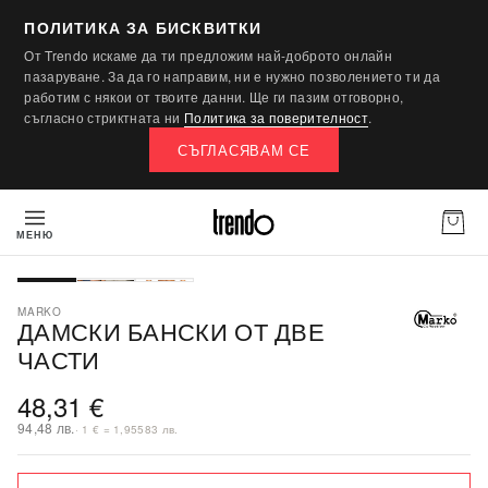
ПОЛИТИКА ЗА БИСКВИТКИ
От Trendo искаме да ти предложим най-доброто онлайн
пазаруване. За да го направим, ни е нужно позволението ти да
работим с някои от твоите данни. Ще ги пазим отговорно,
съгласно стриктната ни
Политика за поверителност
.
СЪГЛАСЯВАМ СЕ
МЕНЮ
MARKO
ДАМСКИ БАНСКИ ОТ ДВЕ
ЧАСТИ
48,31 €
94,48 лв.
· 1 € = 1,95583 лв.