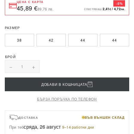
ЦЕНА С КАРТА
−5%
45,89 €
спестяваш
89,76 лв.
2,41
/
4,72
€
лв.
РАЗМЕР
38
42
44
44
−
+
1
ДОБАВИ В КОШНИЦАТА
БЪРЗА ПОРЪЧКА ПО ТЕЛЕФОН
ВЪВ ВЪНШЕН СКЛАД
ДОСТАВКА
сряда, 26 август
При теб
·
9–14 работни дни