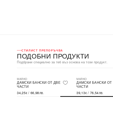
СТИЛИСТ ПРЕПОРЪЧВА
ПОДОБНИ ПРОДУКТИ
Подбрани специално за теб въз основа на този продукт.
MARKO
MARKO
А С
ДАМСКИ БАНСКИ ОТ ДВЕ
ДАМСКИ БАНСКИ ОТ
ЧАСТИ
ЧАСТИ
34,25
/
66,98
39,13
/
76,54
€
ЛВ.
€
ЛВ.