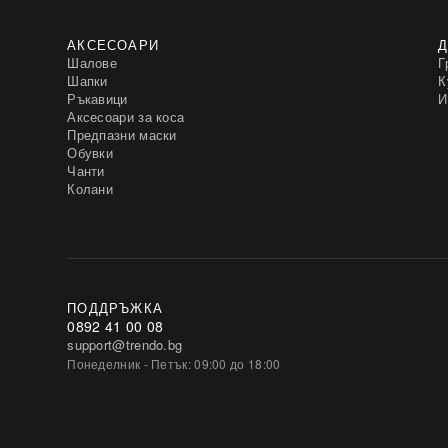
АКСЕСОАРИ
Д
Шалове
Г
Шапки
К
Ръкавици
И
Аксесоари за коса
Предпазни маски
Обувки
Чанти
Колани
ПОДДРЪЖКА
0892 41 00 08
support@trendo.bg
Понеделник - Петък: 09:00 до 18:00