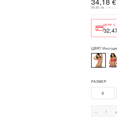
34,18 €
66,85 лв.
· 1 € = 1
ЦЕНА С
32,4
ЦВЯТ
Многоцв
РАЗМЕР
S
−
1