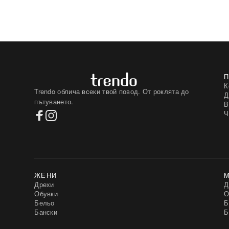
К
Trendo облича всеки твой повод. От роклята до
Д
пътуването.
В
Ч
ЖЕНИ
Дрехи
Д
Обувки
О
Бельо
Б
Бански
Б