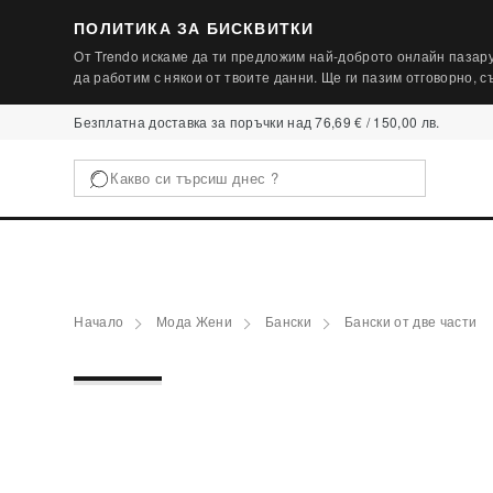
ПОЛИТИКА ЗА БИСКВИТКИ
От Trendo искаме да ти предложим най-доброто онлайн пазару
да работим с някои от твоите данни. Ще ги пазим отговорно, 
Безплатна доставка за поръчки над 76,69 € / 150,00 лв.
Начало
Мода Жени
Бански
Бански от две части
1 / 3
‹