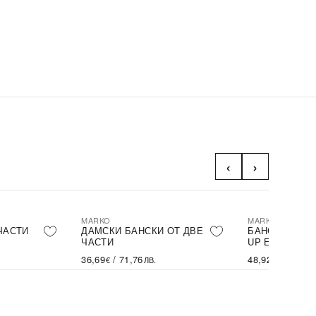
‹
›
MARKO
MARKO
ЧАСТИ
ДАМСКИ БАНСКИ ОТ ДВЕ
БАНСКИ ОТ Д
ЧАСТИ
UP ЕФЕКТ
36,69
/
71,76
48,92
/
95,68
€
ЛВ.
€
Л