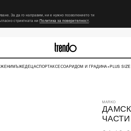
ване. За да го направим, ни е нужно позволението ти
съгласно стриктната ни
Политика за поверителност
.
ЖЕНИ
МЪЖЕ
ДЕЦА
СПОРТ
АКСЕСОАРИ
ДОМ И ГРАДИНА
+PLUS SIZE
›
MARKO
ДАМСК
⤢
ЧАСТИ