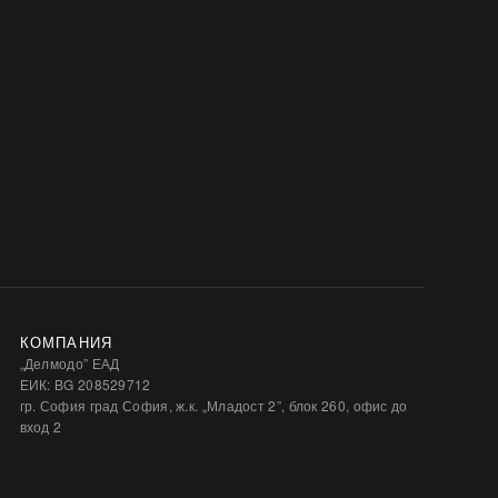
КОМПАНИЯ
„Делмодо” ЕАД
ЕИК: BG 208529712
гр. София град София, ж.к. „Младост 2”, блок 260, офис до
вход 2