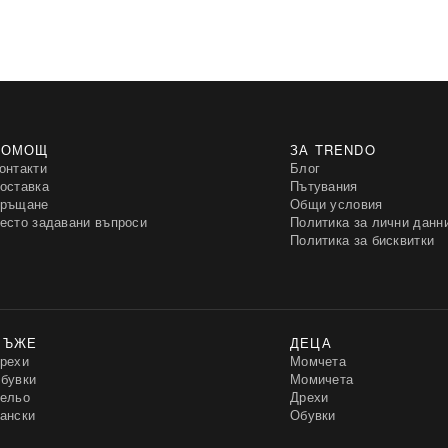
ПОМОЩ
ЗА TRENDO
онтакти
Блог
оставка
Пътувания
ръщане
Общи условия
есто задавани въпроси
Политика за лични данн
Политика за бисквитки
МЪЖЕ
ДЕЦА
рехи
Момчета
бувки
Момичета
ельо
Дрехи
ански
Обувки