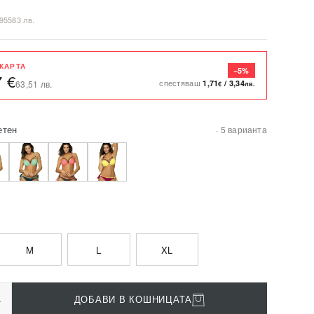
,95583 лв.
 КАРТА
−5%
7 €
спестяваш
1,71
/
3,34
63,51 лв.
€
лв.
етен
· 5 варианта
M
L
XL
+
ДОБАВИ В КОШНИЦАТА