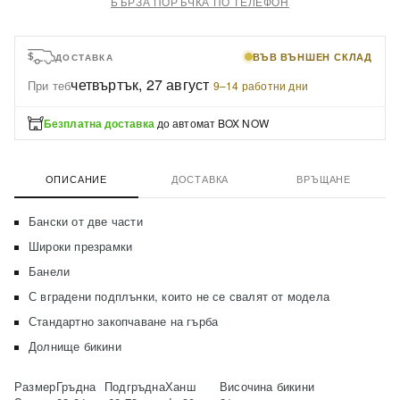
БЪРЗА ПОРЪЧКА ПО ТЕЛЕФОН
ВЪВ ВЪНШЕН СКЛАД
ДОСТАВКА
четвъртък, 27 август
При теб
·
9–14 работни дни
Безплатна доставка
до автомат BOX NOW
ОПИСАНИЕ
ДОСТАВКА
ВРЪЩАНЕ
Бански от две части
Широки презрамки
Банели
С вградени подплънки, които не се свалят от модела
Стандартно закопчаване на гърба
Долнище бикини
Размер
Гръдна
Подгръдна
Ханш
Височина бикини