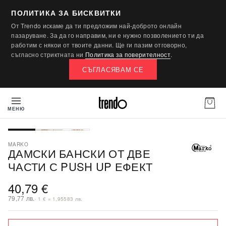
ПОЛИТИКА ЗА БИСКВИТКИ
От Trendo искаме да ти предложим най-доброто онлайн
пазаруване. За да го направим, ни е нужно позволението ти да
работим с някои от твоите данни. Ще ги пазим отговорно,
съгласно стриктната ни
Политика за поверителност
.
СЪГЛАСЯВАМ СЕ
МЕНЮ
MARKO
ДАМСКИ БАНСКИ ОТ ДВЕ
ЧАСТИ С PUSH UP ЕФЕКТ
40,79 €
79,77 лв.
· 1 € = 1,95583 лв.