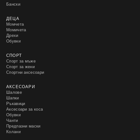
Бански
ДЕЦА
Момчета
Момичета
Дрехи
Обувки
СПОРТ
Спорт за мъже
Спорт за жени
Спортни аксесоари
АКСЕСОАРИ
Шалове
Шапки
Ръкавици
Аксесоари за коса
Обувки
Чанти
Предпазни маски
Колани