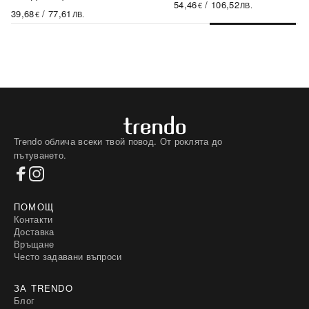
54,46
/
106,52
€
ЛВ.
39,68
/
77,61
€
ЛВ.
Trendo облича всеки твой повод. От роклята до
пътуването.
ПОМОЩ
Контакти
Доставка
Връщане
Често задавани въпроси
ЗА TRENDO
Блог