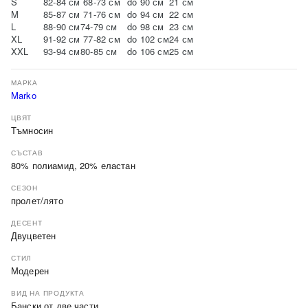
S
82-84 см
68-73 см
do 90 см
21 см
M
85-87 см
71-76 см
do 94 см
22 см
L
88-90 см
74-79 см
do 98 см
23 см
XL
91-92 см
77-82 см
do 102 см
24 см
XXL
93-94 см
80-85 см
do 106 см
25 cм
МАРКА
Marko
ЦВЯТ
Tъмносин
СЪСТАВ
80% полиамид, 20% еластан
СЕЗОН
пролет/лято
ДЕСЕНТ
Двуцветен
СТИЛ
Модерен
ВИД НА ПРОДУКТА
Бански от две части