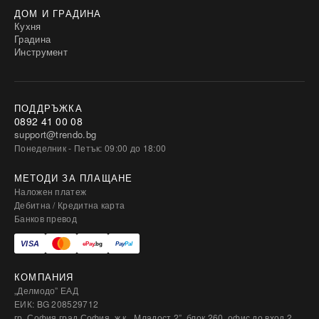
ДОМ И ГРАДИНА
Кухня
Градина
Инструмент
ПОДДРЪЖКА
0892 41 00 08
support@trendo.bg
Понеделник - Петък: 09:00 до 18:00
МЕТОДИ ЗА ПЛАЩАНЕ
Наложен платеж
Дебитна / Кредитна карта
Банков превод
КОМПАНИЯ
„Делмодо” ЕАД
ЕИК: BG 208529712
гр. София град София, ж.к. „Младост 2”, блок 260, офис до вход 2