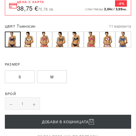
ЦЕНА С КАРТА
−5%
38,75 €
спестяваш
75,78 лв.
2,04
/
3,99
€
лв.
Tъмносин
· 11 варианта
ЦВЯТ
РАЗМЕР
S
M
−
+
1
ДОБАВИ В КОШНИЦАТА