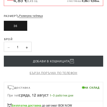
4,85 €
спестяваш
9,49 лв.
0,26
/
0,50
€
лв.
Размерна таблица
РАЗМЕР
36
−
+
1
ДОБАВИ В КОШНИЦАТА
БЪРЗА ПОРЪЧКА ПО ТЕЛЕФОН
НА СКЛАД
ДОСТАВКА
сряда, 12 август
При теб
·
1–3 работни дни
Безплатна доставка
до автомат BOX NOW