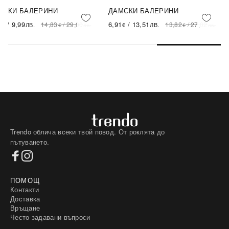
МСКИ БАЛЕРИНИ
ДАМСКИ БАЛЕРИНИ
-66%
-50%
SALE
SALE
1
/
9,99
6,91
/
13,51
14,83
/
29,00
13,82
/
27,02
€
ЛВ.
€
ЛВ.
€
лв.
€
лв.
Trendo облича всеки твой повод. От роклята до
пътуването.
ПОМОЩ
Контакти
Доставка
Връщане
Често задавани въпроси