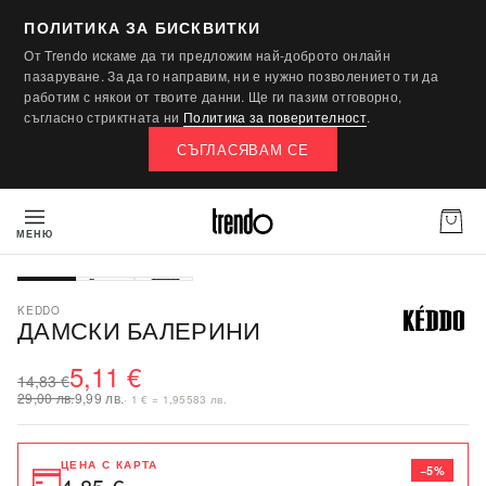
ПОЛИТИКА ЗА БИСКВИТКИ
От Trendo искаме да ти предложим най-доброто онлайн
пазаруване. За да го направим, ни е нужно позволението ти да
работим с някои от твоите данни. Ще ги пазим отговорно,
съгласно стриктната ни
Политика за поверителност
.
СЪГЛАСЯВАМ СЕ
МЕНЮ
-66%
SALE
KEDDO
ДАМСКИ БАЛЕРИНИ
5,11 €
14,83 €
29,00 лв.
9,99 лв.
· 1 € = 1,95583 лв.
ЦЕНА С КАРТА
−5%