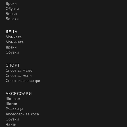
Дрехи
Обувки
Бельо
Бански
ДЕЦА
Момчета
Момичета
Дрехи
Обувки
СПОРТ
Спорт за мъже
Спорт за жени
Спортни аксесоари
АКСЕСОАРИ
Шалове
Шапки
Ръкавици
Аксесоари за коса
Обувки
Чанти