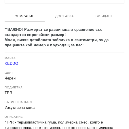
ОПИСАНИЕ
ДОСТАВКА
ВРЪЩАНЕ
**ВАЖНО! Размерът се разминава в сравнение със
стандартен европейски размер!
Моля, вижте детайлната табличка в сантиметри, за да
прецените кой номер е подходящ за вас!
МАРКА
KEDDO
ЦВЯТ
Черен
ПОДМЕТКА
TPR
ВЪТРЕШНА ЧАСТ
Изкуствена кожа
ОПИСАНИЕ
*TPR - термопластична гумa, полимерна смес, която е
хипоалергенна, не е токсичена, но e по-пореста от силикона