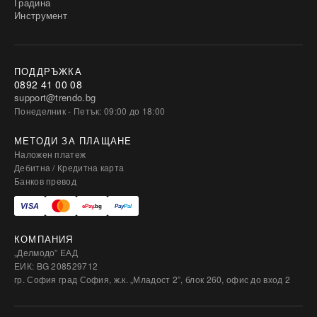
Градина
Инструмент
ПОДДРЪЖКА
0892 41 00 08
support@trendo.bg
Понеделник - Петък: 09:00 до 18:00
МЕТОДИ ЗА ПЛАЩАНЕ
Наложен платеж
Дебитна / Кредитна карта
Банков превод
КОМПАНИЯ
„Делмодо” ЕАД
ЕИК: BG 208529712
гр. София град София, ж.к. „Младост 2”, блок 260, офис до вход 2