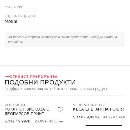
КАТЕГОРИЯ
КОД НА ПРОДУКТА
939619
За ползване и грижа за продукта, моля прочетете инструкциите на
етикета.
СТИЛИСТ ПРЕПОРЪЧВА
ПОДОБНИ ПРОДУКТИ
Подбрани специално за теб въз основа на този продукт.
VERO MODA
VERO MODA CURVE
-80%
-89%
SALE
SALE
РОКЛЯ ОТ ВИСКОЗА С
КЪСА ЕЛЕГАНТНА РОКЛЯ
ЛЕОПАРДОВ ПРИНТ
5,11
/
9,99
44,99
/
88,00
€
ЛВ.
€
л
5,11
/
9,99
25,05
/
49,00
€
ЛВ.
€
лв.