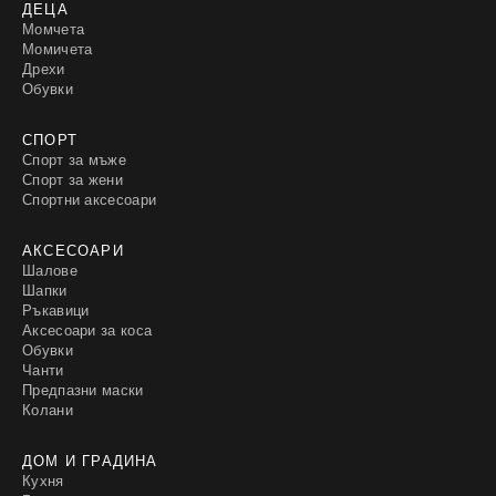
ДЕЦА
Момчета
Момичета
Дрехи
Обувки
СПОРТ
Спорт за мъже
Спорт за жени
Спортни аксесоари
АКСЕСОАРИ
Шалове
Шапки
Ръкавици
Аксесоари за коса
Обувки
Чанти
Предпазни маски
Колани
ДОМ И ГРАДИНА
Кухня