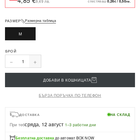
4,85 €
спестяваш
9,49 лв.
0,26
/
0,50
€
лв.
Размерна таблица
РАЗМЕР
M
−
+
1
ДОБАВИ В КОШНИЦАТА
БЪРЗА ПОРЪЧКА ПО ТЕЛЕФОН
НА СКЛАД
ДОСТАВКА
сряда, 12 август
При теб
·
1–3 работни дни
Безплатна доставка
до автомат BOX NOW