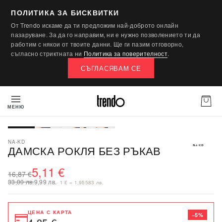
ПОЛИТИКА ЗА БИСКВИТКИ
От Trendo искаме да ти предложим най-доброто онлайн
пазаруване. За да го направим, ни е нужно позволението ти да
работим с някои от твоите данни. Ще ги пазим отговорно,
съгласно стриктната ни
Политика за поверителност
.
СЪГЛАСЯВАМ СЕ
МЕНЮ
-70%
SALE
NA-KD
ДАМСКА РОКЛЯ БЕЗ РЪКАВ
5,11 €
16,87 €
33,00 лв.
9,99 лв.
· 1 € = 1,95583 лв.
ЦЕНА С КАРТА
−5%