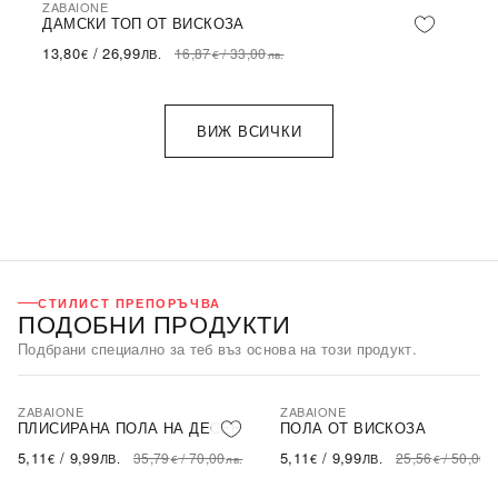
ZABAIONE
-18%
ДАМСКИ ТОП ОТ ВИСКОЗА
13,80
/
26,99
16,87
/
33,00
€
ЛВ.
€
лв.
ВИЖ ВСИЧКИ
СТИЛИСТ ПРЕПОРЪЧВА
ПОДОБНИ ПРОДУКТИ
Подбрани специално за теб въз основа на този продукт.
ZABAIONE
ZABAIONE
-86%
-80%
SALE
SALE
ПЛИСИРАНА ПОЛА НА ДЕСЕН
ПОЛА ОТ ВИСКОЗА
5,11
/
9,99
5,11
/
9,99
35,79
/
70,00
25,56
/
50,00
€
ЛВ.
€
ЛВ.
€
лв.
€
л