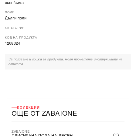
есен/зима
ПОЛИ
Дълги поли
КАТЕГОРИЯ
КОД НА ПРОДУКТА
1268324
За ползване и грижа за продукта, моля прочетете инструкциите на
етикета.
КОЛЕКЦИЯ
ОЩЕ ОТ ZABAIONE
ZABAIONE
-86%
SALE
ПЛИСИРАНА ПОЛА НА ДЕСЕН