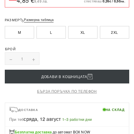
4,85 €
спестяваш
9,49 лв.
0,26
/
0,50
€
лв.
Размерна таблица
РАЗМЕР
M
L
XL
2XL
−
+
1
ДОБАВИ В КОШНИЦАТА
БЪРЗА ПОРЪЧКА ПО ТЕЛЕФОН
НА СКЛАД
ДОСТАВКА
сряда, 12 август
При теб
·
1–3 работни дни
Безплатна доставка
до автомат BOX NOW