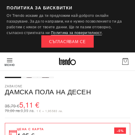
ПОЛИТИКА ЗА БИСКВИТКИ
От Trendo искаме да ти предложим най-доброто онлайн
пазаруване. За да го направим, ни е нужно позволението ти да
работим с някои от твоите данни. Ще ги пазим отговорно,
съгласно стриктната ни
Политика за поверителност
.
СЪГЛАСЯВАМ СЕ
МЕНЮ
-86%
SALE
ZABAIONE
ДАМСКА ПОЛА НА ДЕСЕН
5,11 €
35,79 €
70,00 лв.
9,99 лв.
· 1 € = 1,95583 лв.
ЦЕНА С КАРТА
−5%