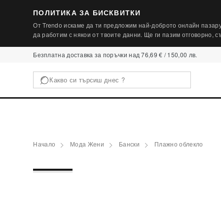
ПОЛИТИКА ЗА БИСКВИТКИ
От Trendo искаме да ти предложим най-доброто онлайн пазару
да работим с някои от твоите данни. Ще ги пазим отговорно, 
Безплатна доставка за поръчки над 76,69 € / 150,00 лв.
Начало
Мода Жени
Бански
Плажно облекло
1 / 3
‹
ПОСЛЕДНА БРОЙКА