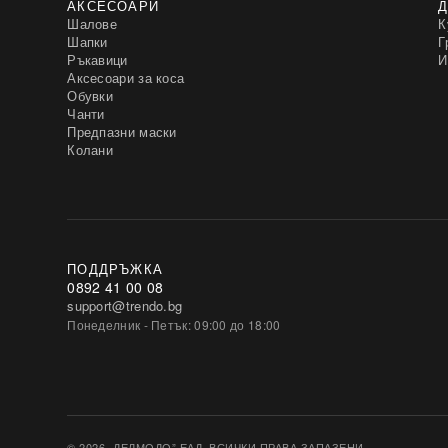
АКСЕСОАРИ
Д
Шалове
К
Шапки
Г
Ръкавици
И
Аксесоари за коса
Обувки
Чанти
Предпазни маски
Колани
ПОДДРЪЖКА
0892 41 00 08
support@trendo.bg
Понеделник - Петък: 09:00 до 18:00
© 2026 „ДЕЛМОДО” ЕАД. ВСИЧКИ ПРАВА ЗАПАЗЕНИ.