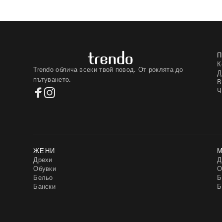
К
Trendo облича всеки твой повод. От роклята до
Д
пътуването.
В
Ч
ЖЕНИ
Дрехи
Д
Обувки
О
Бельо
Б
Бански
Б