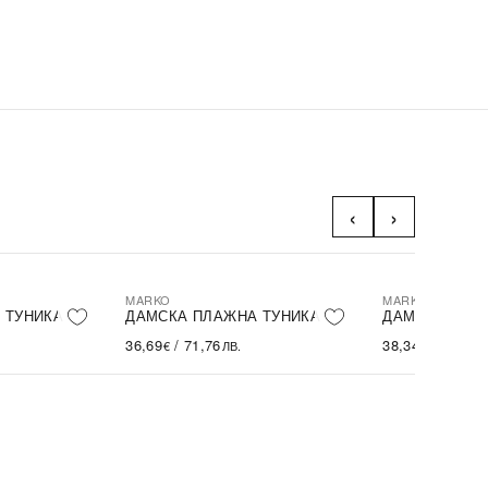
‹
›
MARKO
MARKO
 ТУНИКА
ДАМСКА ПЛАЖНА ТУНИКА
ДАМСКА ПЛА
36,69
/
71,76
38,34
/
74,98
€
ЛВ.
€
Л