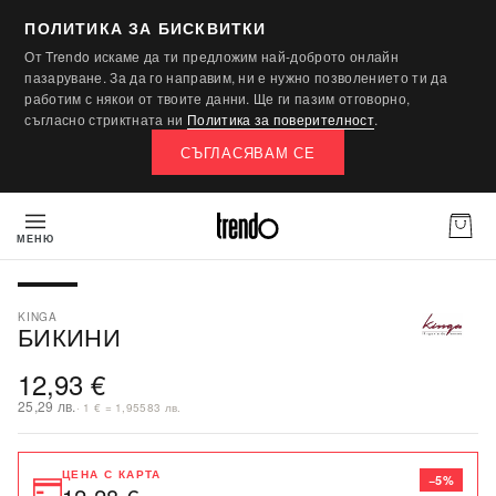
ПОЛИТИКА ЗА БИСКВИТКИ
От Trendo искаме да ти предложим най-доброто онлайн
пазаруване. За да го направим, ни е нужно позволението ти да
работим с някои от твоите данни. Ще ги пазим отговорно,
съгласно стриктната ни
Политика за поверителност
.
СЪГЛАСЯВАМ СЕ
МЕНЮ
ПОСЛЕДНА БРОЙКА
KINGA
БИКИНИ
12,93 €
25,29 лв.
· 1 € = 1,95583 лв.
ЦЕНА С КАРТА
−5%