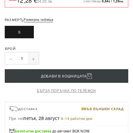
12,28 €
спестяваш
24,03 лв.
0,64
/
1,26
€
лв.
Размерна таблица
РАЗМЕР
S
−
+
1
ДОБАВИ В КОШНИЦАТА
БЪРЗА ПОРЪЧКА ПО ТЕЛЕФОН
ВЪВ ВЪНШЕН СКЛАД
ДОСТАВКА
петък, 28 август
При теб
·
9–14 работни дни
Безплатна доставка
до автомат BOX NOW