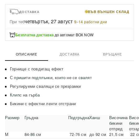
ВЪВ ВЪНШЕН СКЛАД
ДОСТАВКА
четвъртък, 27 август
При теб
·
9–14 работни дни
Безплатна доставка
до автомат BOX NOW
ОПИСАНИЕ
ДОСТАВКА
ВРЪЩАНЕ
Горнище с повдигащ ефект
С пришити подплънки, които не се свалят
Регулируеми свалящи се презрамки
Клипс на гърба
Бикини с ефектни ленти отстрани
Размер
Гръдна
Подгръдна
Ханш
Височина
Висо
бикини
бики
отпред
отза
M
84-86 см
72-76 см
до 92 см
21,5 см
22 с