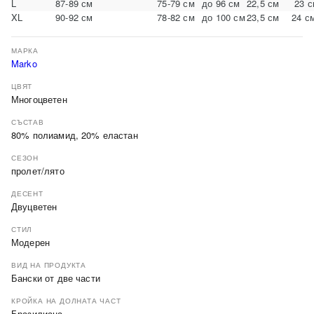
L
87-89 см
75-79 см
до 96 см
22,5 см
23 с
XL
90-92 см
78-82 см
до 100 см
23,5 см
24 с
МАРКА
Marko
ЦВЯТ
Многоцветен
СЪСТАВ
80% полиамид, 20% еластан
СЕЗОН
пролет/лято
ДЕСЕНТ
Двуцветен
СТИЛ
Модерен
ВИД НА ПРОДУКТА
Бански от две части
КРОЙКА НА ДОЛНАТА ЧАСТ
Бразилиана