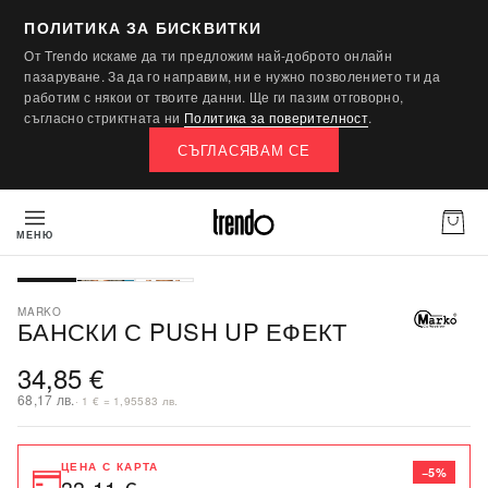
ПОЛИТИКА ЗА БИСКВИТКИ
От Trendo искаме да ти предложим най-доброто онлайн
пазаруване. За да го направим, ни е нужно позволението ти да
работим с някои от твоите данни. Ще ги пазим отговорно,
съгласно стриктната ни
Политика за поверителност
.
СЪГЛАСЯВАМ СЕ
МЕНЮ
MARKO
БАНСКИ С PUSH UP ЕФЕКТ
34,85 €
68,17 лв.
· 1 € = 1,95583 лв.
ЦЕНА С КАРТА
−5%