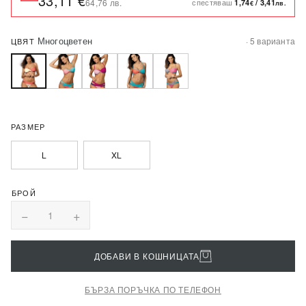
33,11 €
спестяваш
64,76 лв.
1,74
/
3,41
€
лв.
Многоцветен
· 5 варианта
ЦВЯТ
РАЗМЕР
L
XL
−
+
1
ДОБАВИ В КОШНИЦАТА
БЪРЗА ПОРЪЧКА ПО ТЕЛЕФОН