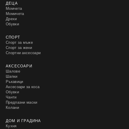
ДЕЦА
Момчета
Момичета
Дрехи
Обувки
СПОРТ
Спорт за мъже
Спорт за жени
Спортни аксесоари
АКСЕСОАРИ
Шалове
Шапки
Ръкавици
Аксесоари за коса
Обувки
Чанти
Предпазни маски
Колани
ДОМ И ГРАДИНА
Кухня