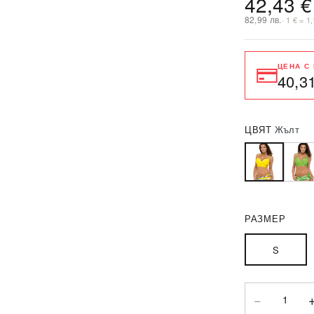
42,43 €
82,99 лв.
· 1 € = 1
ЦЕНА С
40,3
ЦВЯТ
Жълт
РАЗМЕР
S
−
1