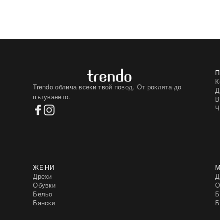
К
Trendo облича всеки твой повод. От роклята до
Д
пътуването.
В
Ч
ЖЕНИ
Дрехи
Д
Обувки
О
Бельо
Б
Бански
Б