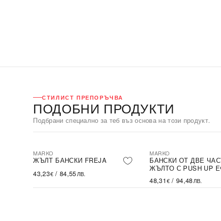
СТИЛИСТ ПРЕПОРЪЧВА
ПОДОБНИ ПРОДУКТИ
Подбрани специално за теб въз основа на този продукт.
MARKO
MARKO
Е
ЖЪЛТ БАНСКИ FREJA
БАНСКИ ОТ ДВЕ ЧАС
ЖЪЛТО С PUSH UP 
43,23
/
84,55
€
ЛВ.
48,31
/
94,48
€
ЛВ.