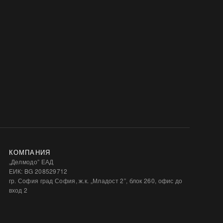
КОМПАНИЯ
„Делмодо” ЕАД
ЕИК: BG 208529712
гр. София град София, ж.к. „Младост 2”, блок 260, офис до
вход 2