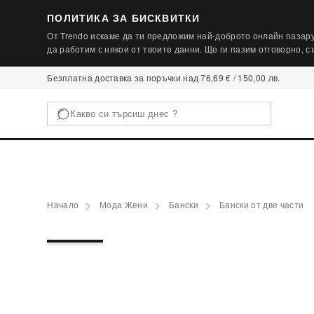
ПОЛИТИКА ЗА БИСКВИТКИ
От Trendo искаме да ти предложим най-доброто онлайн пазару
да работим с някои от твоите данни. Ще ги пазим отговорно, 
Безплатна доставка за поръчки над 76,69 € / 150,00 лв.
Начало
Мода Жени
Бански
Бански от две части
1 / 3
‹
ПОСЛЕДНА БРОЙКА