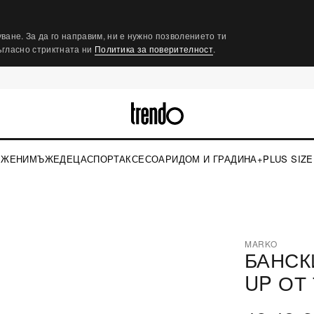
ване. За да го направим, ни е нужно позволението ти
съгласно стриктната ни
Политика за поверителност
.
ЖЕНИ
МЪЖЕ
ДЕЦА
СПОРТ
АКСЕСОАРИ
ДОМ И ГРАДИНА
+PLUS SIZE
›
MARKO
БАНСК
⤢
UP ОТ