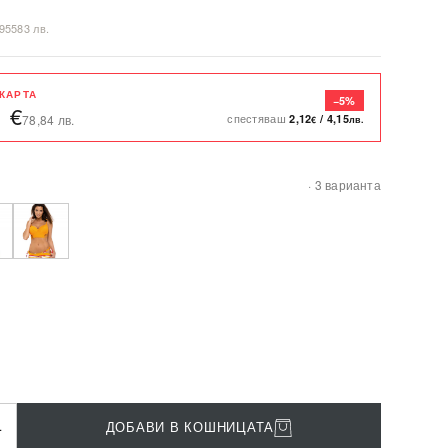
,95583 лв.
 КАРТА
−5%
1 €
спестяваш
2,12
/
4,15
78,84 лв.
€
лв.
· 3 варианта
+
ДОБАВИ В КОШНИЦАТА