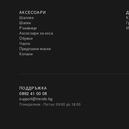
АКСЕСОАРИ
Д
Шалове
К
Шапки
Г
Ръкавици
И
Аксесоари за коса
Обувки
Чанти
Предпазни маски
Колани
ПОДДРЪЖКА
0892 41 00 08
support@trendo.bg
Понеделник - Петък: 09:00 до 18:00