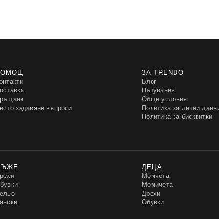
ПОМОЩ
ЗА TRENDO
онтакти
Блог
оставка
Пътувания
ръщане
Общи условия
есто задавани въпроси
Политика за лични данн
Политика за бисквитки
МЪЖЕ
ДЕЦА
рехи
Момчета
бувки
Момичета
ельо
Дрехи
ански
Обувки