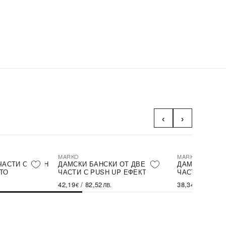
‹
›
MARKO
MARKO
ЧАСТИ С PUSH
ДАМСКИ БАНСКИ ОТ ДВЕ
ДАМСКИ БАНС
ТО
ЧАСТИ С PUSH UP ЕФЕКТ
ЧАСТИ С PUS
42,19
/
82,52
38,34
/
74,98
€
ЛВ.
€
Л