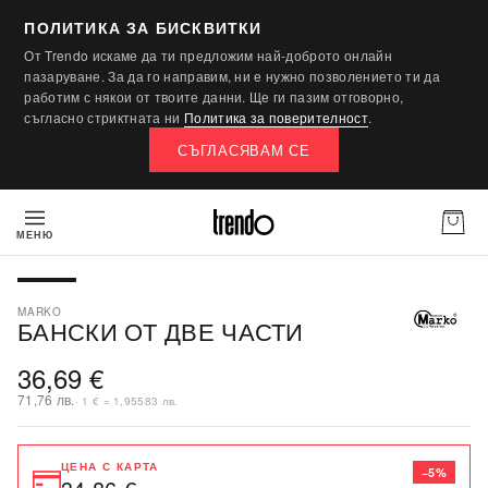
ПОЛИТИКА ЗА БИСКВИТКИ
От Trendo искаме да ти предложим най-доброто онлайн
пазаруване. За да го направим, ни е нужно позволението ти да
работим с някои от твоите данни. Ще ги пазим отговорно,
съгласно стриктната ни
Политика за поверителност
.
СЪГЛАСЯВАМ СЕ
МЕНЮ
MARKO
БАНСКИ ОТ ДВЕ ЧАСТИ
36,69 €
71,76 лв.
· 1 € = 1,95583 лв.
ЦЕНА С КАРТА
−5%