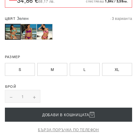
34,86 €
спестяваш
68,17 лв.
1,84
/
3,59
€
лв.
Зелен
· 3 варианта
ЦВЯТ
РАЗМЕР
S
M
L
XL
−
+
1
ДОБАВИ В КОШНИЦАТА
БЪРЗА ПОРЪЧКА ПО ТЕЛЕФОН