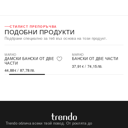
СТИЛИСТ ПРЕПОРЪЧВА
ПОДОБНИ ПРОДУКТИ
Подбрани специално за теб въз основа на този продукт.
MARKO
MARKO
ДАМСКИ БАНСКИ ОТ ДВЕ
БАНСКИ ОТ ДВЕ ЧАСТИ
ЧАСТИ
37,91
/
74,15
€
ЛВ.
44,88
/
87,78
€
ЛВ.
Trendo облича всеки твой повод. От роклята до