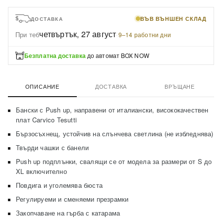
ВЪВ ВЪНШЕН СКЛАД
ДОСТАВКА
четвъртък, 27 август
При теб
·
9–14 работни дни
Безплатна доставка
до автомат BOX NOW
ОПИСАНИЕ
ДОСТАВКА
ВРЪЩАНЕ
Бански с Push up, направени от италиански, висококачествен
плат Carvico Tesutti
Бързосъхнещ, устойчив на слънчева светлина (не избледнява)
Твърди чашки с банели
Push up подплънки, свалящи се от модела за размери от S до
XL включително
Повдига и уголемява бюста
Регулируеми и сменяеми презрамки
Закопчаване на гърба с катарама