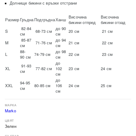
Долнище бикини с връзки отстрани
Височина
Височина
Размер
Гръдна
Подгръдна
Ханш
бикини отпред
бикини отзад
82-84
до 90
S
68-73 см
20 см
21 см
см
см
85-87
до 94
M
71-76 см
21 см
22 см
см
см
88-
до 98
L
74-79 см
22 см
23 см
90 см
см
до
91-93
XL
77-82 см
102
23 см
24 см
см
см
до
94-95
XXL
80-85 см
106
24 см
25 см
см
см
МАРКА
Marko
ЦВЯТ
Зелен