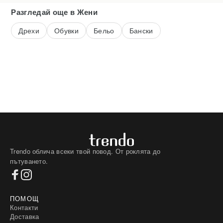
климат, то по-хладните сезони са повече, за сметка на по-
Разгледай още
в Жени
топлите, което от своя страна означава повече
блузи с дълъг
ръкав
. За това и тази категория е толкова разнообразна. Ще
Дрехи
Обувки
Бельо
Бански
откриете богат асортимент от
дамски блузи с дълъг ръкав
-
официални дамски блузи
за специален повод или
блузи от памук
за
ежедневието, десени, кройки, размери, плетива, акценти, като в
култ тук са издигнати комфорта и топлината.
Trendo облича всеки твой повод. От роклята до
пътуването.
ПОМОЩ
Контакти
Доставка