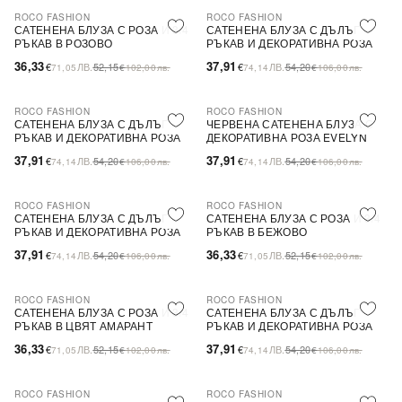
ROCO FASHION
ROCO FASHION
-30%
-30%
САТЕНЕНА БЛУЗА С РОЗА И 3/4
САТЕНЕНА БЛУЗА С ДЪЛЪГ
РЪКАВ В РОЗОВО
РЪКАВ И ДЕКОРАТИВНА РОЗА
EVELYN
36,33
37,91
€
ЛВ.
52,15
€
ЛВ.
54,20
71,05
€
102,00
лв.
74,14
€
106,00
лв.
ROCO FASHION
ROCO FASHION
-30%
-30%
САТЕНЕНА БЛУЗА С ДЪЛЪГ
ЧЕРВЕНА САТЕНЕНА БЛУЗА С
РЪКАВ И ДЕКОРАТИВНА РОЗА
ДЕКОРАТИВНА РОЗА EVELYN
37,91
37,91
€
ЛВ.
54,20
€
ЛВ.
54,20
74,14
€
106,00
лв.
74,14
€
106,00
лв.
ROCO FASHION
ROCO FASHION
-30%
-30%
САТЕНЕНА БЛУЗА С ДЪЛЪГ
САТЕНЕНА БЛУЗА С РОЗА И 3/4
РЪКАВ И ДЕКОРАТИВНА РОЗА
РЪКАВ В БЕЖОВО
EVELYN
37,91
36,33
€
ЛВ.
54,20
€
ЛВ.
52,15
74,14
€
106,00
лв.
71,05
€
102,00
лв.
ROCO FASHION
ROCO FASHION
-30%
-30%
САТЕНЕНА БЛУЗА С РОЗА И 3/4
САТЕНЕНА БЛУЗА С ДЪЛЪГ
РЪКАВ В ЦВЯТ АМАРАНТ
РЪКАВ И ДЕКОРАТИВНА РОЗА
EVELYN В ЦВЯТ КАПУЧИНО
36,33
37,91
€
ЛВ.
52,15
€
ЛВ.
54,20
71,05
€
102,00
лв.
74,14
€
106,00
лв.
ROCO FASHION
ROCO FASHION
-30%
-30%