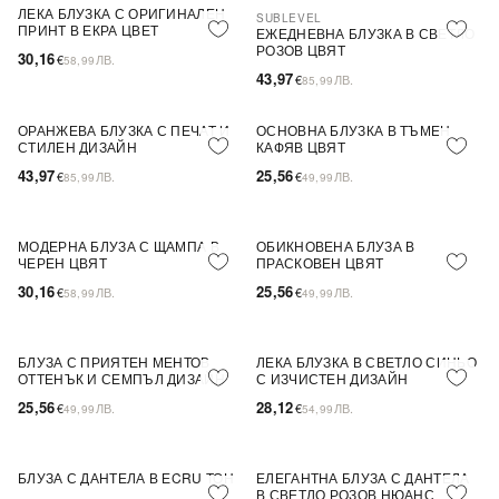
ЛЕКА БЛУЗКА С ОРИГИНАЛЕН
SUBLEVEL
ПОСЛЕДНА БРОЙКА
ПРИНТ В ЕКРА ЦВЕТ
ЕЖЕДНЕВНА БЛУЗКА В СВЕТЛО
РОЗОВ ЦВЯТ
30,16
€
ЛВ.
58,99
43,97
€
ЛВ.
85,99
ОРАНЖЕВА БЛУЗКА С ПЕЧАТ И
ОСНОВНА БЛУЗКА В ТЪМЕН
ПОСЛЕДНА БРОЙКА
ПОСЛЕДНА БРОЙКА
СТИЛЕН ДИЗАЙН
КАФЯВ ЦВЯТ
43,97
25,56
€
ЛВ.
€
ЛВ.
85,99
49,99
МОДЕРНА БЛУЗА С ЩАМПА В
ОБИКНОВЕНА БЛУЗА В
ПОСЛЕДНА БРОЙКА
ЧЕРЕН ЦВЯТ
ПРАСКОВЕН ЦВЯТ
30,16
25,56
€
ЛВ.
€
ЛВ.
58,99
49,99
БЛУЗА С ПРИЯТЕН МЕНТОВ
ЛЕКА БЛУЗКА В СВЕТЛО СИНЬО
ОТТЕНЪК И СЕМПЪЛ ДИЗАЙН
С ИЗЧИСТЕН ДИЗАЙН
25,56
28,12
€
ЛВ.
€
ЛВ.
49,99
54,99
БЛУЗА С ДАНТЕЛА В ЕCRU ТОН
ЕЛЕГАНТНА БЛУЗА С ДАНТЕЛА
ПОСЛЕДНА БРОЙКА
ПОСЛЕДНА БРОЙКА
В СВЕТЛО РОЗОВ НЮАНС