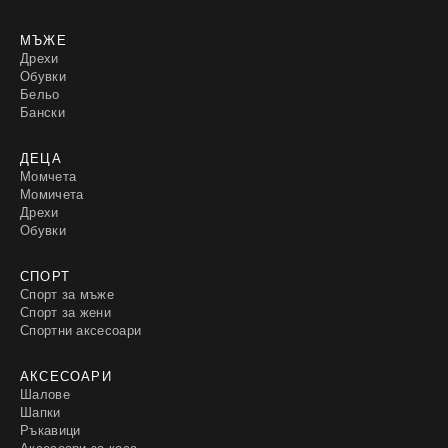
МЪЖЕ
Дрехи
Обувки
Бельо
Бански
ДЕЦА
Момчета
Момичета
Дрехи
Обувки
СПОРТ
Спорт за мъже
Спорт за жени
Спортни аксесоари
АКСЕСОАРИ
Шалове
Шапки
Ръкавици
Аксесоари за коса