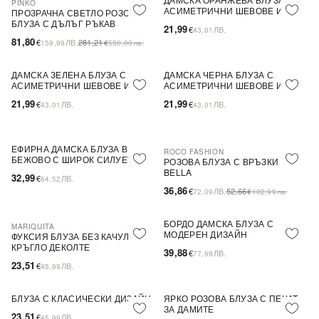
PINKO
NEW IN
NEW IN
АСИМЕТРИЧНИ ШЕВОВЕ И
ПРОЗРАЧНА СВЕТЛО РОЗОВА
ДЪЛЪГ РЪКАВ - СТИЛ И
БЛУЗА С ДЪЛЪГ РЪКАВ
21,99
€
ЛВ.
43,01
КОМФОРТ ЗА ВСЕКИ ДЕН
81,80
€
ЛВ.
281,21
159,99
€
550,00
лв.
ДАМСКА ЗЕЛЕНА БЛУЗА С
ДАМСКА ЧЕРНА БЛУЗА С
NEW IN
NEW IN
АСИМЕТРИЧНИ ШЕВОВЕ И
АСИМЕТРИЧНИ ШЕВОВЕ И
ДЪЛЪГ РЪКАВ - СТИЛ И
ДЪЛЪГ РЪКАВ - СТИЛ И
21,99
21,99
€
ЛВ.
€
ЛВ.
43,01
43,01
КОМФОРТ ЗА ВСЕКИ ДЕН
КОМФОРТ ЗА ВСЕКИ ДЕН
ЕФИРНА ДАМСКА БЛУЗА В
ROCO FASHION
NEW IN
-30%
БЕЖОВО С ШИРОК СИЛУЕТ И
РОЗОВА БЛУЗА С ВРЪЗКИ
ЕЛЕГАНТНИ ДЪЛГИ РЪКАВИ
BELLA
32,99
€
ЛВ.
64,52
36,86
€
ЛВ.
52,66
72,09
€
102,99
лв.
БОРДО ДАМСКА БЛУЗА С
MARIQUITA
ПОСЛЕДНА БРОЙКА
МОДЕРЕН ДИЗАЙН
ФУКСИЯ БЛУЗА БЕЗ КАЧУЛКА С
КРЪГЛО ДЕКОЛТЕ
39,88
€
ЛВ.
77,99
23,51
€
ЛВ.
45,99
БЛУЗА С КЛАСИЧЕСКИ ДИЗАЙН
ЯРКО РОЗОВА БЛУЗА С ПЕЧАТ
ПОСЛЕДНА БРОЙКА
ПОСЛЕДНА БРОЙКА
ЗА ДАМИТЕ
23,51
€
ЛВ.
45,99