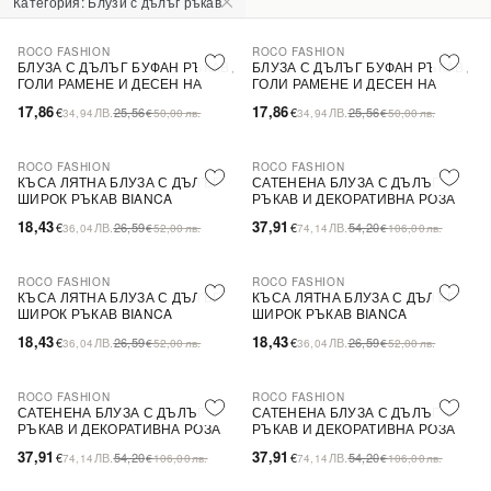
Категория: Блузи с дълъг ръкав
ROCO FASHION
ROCO FASHION
-30%
-30%
БЛУЗА С ДЪЛЪГ БУФАН РЪКАВ,
БЛУЗА С ДЪЛЪГ БУФАН РЪКАВ,
ГОЛИ РАМЕНЕ И ДЕСЕН НА
ГОЛИ РАМЕНЕ И ДЕСЕН НА
ЦВЕТЯ LIMA
ЦВЕТЯ LIMA
17,86
17,86
€
ЛВ.
25,56
€
ЛВ.
25,56
34,94
€
50,00
лв.
34,94
€
50,00
лв.
ROCO FASHION
ROCO FASHION
-31%
-30%
КЪСА ЛЯТНА БЛУЗА С ДЪЛЪГ
САТЕНЕНА БЛУЗА С ДЪЛЪГ
ШИРОК РЪКАВ BIANCA
РЪКАВ И ДЕКОРАТИВНА РОЗА
EVELYN
18,43
37,91
€
ЛВ.
26,59
€
ЛВ.
54,20
36,04
€
52,00
лв.
74,14
€
106,00
лв.
ROCO FASHION
ROCO FASHION
-31%
-31%
КЪСА ЛЯТНА БЛУЗА С ДЪЛЪГ
КЪСА ЛЯТНА БЛУЗА С ДЪЛЪГ
ШИРОК РЪКАВ BIANCA
ШИРОК РЪКАВ BIANCA
18,43
18,43
€
ЛВ.
26,59
€
ЛВ.
26,59
36,04
€
52,00
лв.
36,04
€
52,00
лв.
ROCO FASHION
ROCO FASHION
-30%
-30%
САТЕНЕНА БЛУЗА С ДЪЛЪГ
САТЕНЕНА БЛУЗА С ДЪЛЪГ
РЪКАВ И ДЕКОРАТИВНА РОЗА
РЪКАВ И ДЕКОРАТИВНА РОЗА
EVELYN
EVELYN
37,91
37,91
€
ЛВ.
54,20
€
ЛВ.
54,20
74,14
€
106,00
лв.
74,14
€
106,00
лв.