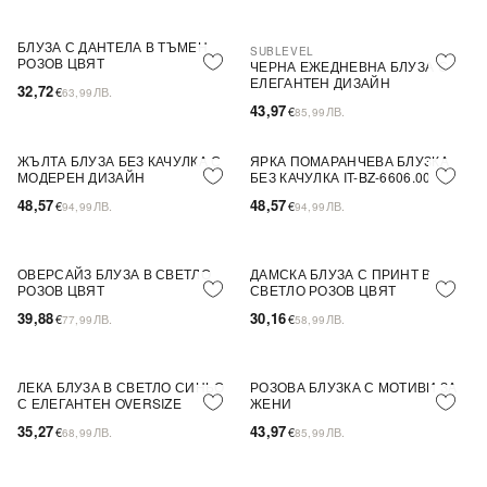
БЛУЗА С ДАНТЕЛА В ТЪМЕН
SUBLEVEL
ПОСЛЕДНА БРОЙКА
РОЗОВ ЦВЯТ
ЧЕРНА ЕЖЕДНЕВНА БЛУЗА С
ЕЛЕГАНТЕН ДИЗАЙН
32,72
€
ЛВ.
63,99
43,97
€
ЛВ.
85,99
ЖЪЛТА БЛУЗА БЕЗ КАЧУЛКА С
ЯРКА ПОМАРАНЧЕВА БЛУЗКА
ПОСЛЕДНА БРОЙКА
ПОСЛЕДНА БРОЙКА
МОДЕРЕН ДИЗАЙН
БЕЗ КАЧУЛКА IT-BZ-6606.00
48,57
48,57
€
ЛВ.
€
ЛВ.
94,99
94,99
ОВЕРСАЙЗ БЛУЗА В СВЕТЛО
ДАМСКА БЛУЗА С ПРИНТ В
ПОСЛЕДНА БРОЙКА
ПОСЛЕДНА БРОЙКА
РОЗОВ ЦВЯТ
СВЕТЛО РОЗОВ ЦВЯТ
39,88
30,16
€
ЛВ.
€
ЛВ.
77,99
58,99
ЛЕКА БЛУЗА В СВЕТЛО СИНЬО
РОЗОВА БЛУЗКА С МОТИВИ ЗА
ПОСЛЕДНА БРОЙКА
ПОСЛЕДНА БРОЙКА
С ЕЛЕГАНТЕН OVERSIZE
ЖЕНИ
ДИЗАЙН
35,27
43,97
€
ЛВ.
€
ЛВ.
68,99
85,99