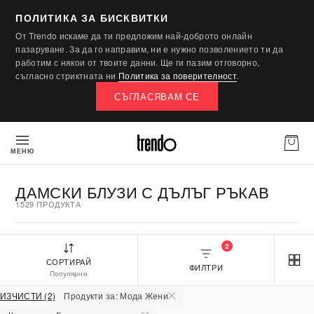
ПОЛИТИКА ЗА БИСКВИТКИ
От Trendo искаме да ти предложим най-доброто онлайн
пазаруване. За да го направим, ни е нужно позволението ти да
работим с някои от твоите данни. Ще ги пазим отговорно,
съгласно стриктната ни
Политика за поверителност
.
СЪГЛАСЯВАМ СЕ
МЕНЮ
ДАМСКИ БЛУЗИ С ДЪЛЪГ РЪКАВ
1529 ПРОДУКТА
2
СОРТИРАЙ
ФИЛТРИ
Популярни
ИЗЧИСТИ (2)
Продукти за: Мода Жени