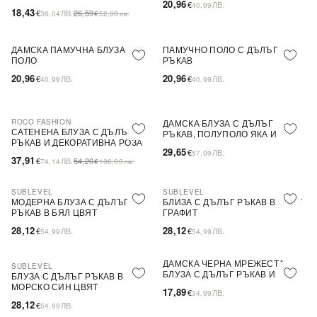
20,96
€
ЛВ.
40,99
18,43
€
ЛВ.
26,59
36,04
€
52,00
лв.
ДАМСКА ПАМУЧНА БЛУЗА ТИП
ПАМУЧНО ПОЛО С ДЪЛЪГ
ПОЛО
РЪКАВ
20,96
20,96
€
ЛВ.
€
ЛВ.
40,99
40,99
ROCO FASHION
ДАМСКА БЛУЗА С ДЪЛЪГ
-30%
САТЕНЕНА БЛУЗА С ДЪЛЪГ
РЪКАВ, ПОЛУПОЛО ЯКА И
РЪКАВ И ДЕКОРАТИВНА РОЗА
СРЯЗВАНЕ НА ДЕКОЛТЕТО
29,65
EVELYN
€
ЛВ.
57,99
37,91
€
ЛВ.
54,20
74,14
€
106,00
лв.
SUBLEVEL
SUBLEVEL
NEW IN
NEW IN
МОДЕРНА БЛУЗА С ДЪЛЪГ
БЛИЗА С ДЪЛЪГ РЪКАВ В ЦВЯТ
РЪКАВ В БЯЛ ЦВЯТ
ГРАФИТ
28,12
28,12
€
ЛВ.
€
ЛВ.
54,99
54,99
ДАМСКА ЧЕРНА МРЕЖЕСТА
SUBLEVEL
NEW IN
NEW IN
БЛУЗА С ДЪЛЪГ РЪКАВ И
БЛУЗА С ДЪЛЪГ РЪКАВ В
ПРИНТ НА ТОЧКИ
МОРСКО СИН ЦВЯТ
17,89
€
ЛВ.
34,99
28,12
€
ЛВ.
54,99