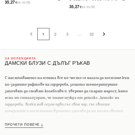
35,27
€
ЛВ.
68,99
35,27
€
ЛВ.
68,99
1
2
3
...
32
ЗА КОЛЕКЦИЯТА
ДАМСКИ БЛУЗИ С ДЪЛЪГ РЪКАВ
С настъпването на есента все по-често се налага да посягаме към
по-задните рафтове на гардероба, защото температурите
започват да стават колебливи и уверено да спадат надолу, като
ясно ни сигнализират, че имаме нужда от детокс. Детокс на
гардероба. Всеки нов сезон идва със своя чар, със своите
тенденции и постепенно времето започва да ни налага своите
правила с избора ни на връхни дрехи, като първата, към която
посягаме при сбогуването ни с август е
ПРОЧЕТИ ПОВЕЧЕ ↓
блузата с дълъг ръкав
. Тъй
като географската ни ширина е с умерено-континентален