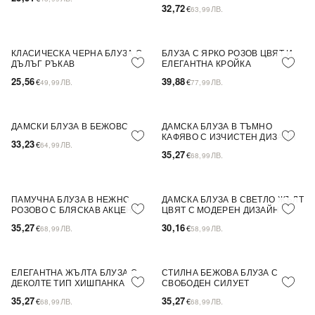
32,72
€
ЛВ.
63,99
КЛАСИЧЕСКА ЧЕРНА БЛУЗА С
БЛУЗА С ЯРКО РОЗОВ ЦВЯТ И
ПОСЛЕДНА БРОЙКА
ДЪЛЪГ РЪКАВ
ЕЛЕГАНТНА КРОЙКА
25,56
39,88
€
ЛВ.
€
ЛВ.
49,99
77,99
ДАМСКИ БЛУЗА В БЕЖОВО
ДАМСКА БЛУЗА В ТЪМНО
ПОСЛЕДНА БРОЙКА
ПОСЛЕДНА БРОЙКА
КАФЯВО С ИЗЧИСТЕН ДИЗАЙН
33,23
€
ЛВ.
64,99
35,27
€
ЛВ.
68,99
ПАМУЧНА БЛУЗА В НЕЖНО
ДАМСКА БЛУЗА В СВЕТЛО ЖЪЛТ
ПОСЛЕДНА БРОЙКА
ПОСЛЕДНА БРОЙКА
РОЗОВО С БЛЯСКАВ АКЦЕНТ
ЦВЯТ С МОДЕРЕН ДИЗАЙН
35,27
30,16
€
ЛВ.
€
ЛВ.
68,99
58,99
ЕЛЕГАНТНА ЖЪЛТА БЛУЗА С
СТИЛНА БЕЖОВА БЛУЗА С
ПОСЛЕДНА БРОЙКА
ПОСЛЕДНА БРОЙКА
ДЕКОЛТЕ ТИП ХИШПАНКА
СВОБОДЕН СИЛУЕТ
35,27
35,27
€
ЛВ.
€
ЛВ.
68,99
68,99