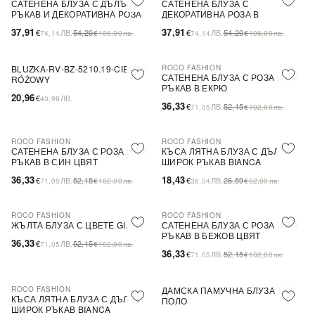
САТЕНЕНА БЛУЗА С ДЪЛЪГ
САТЕНЕНА БЛУЗА С
РЪКАВ И ДЕКОРАТИВНА РОЗА
ДЕКОРАТИВНА РОЗА В
EVELYN
ТЪМНОКАФЯВО EVELYN
37,91
37,91
€
ЛВ.
54,20
€
ЛВ.
54,20
74,14
€
106,00
лв.
74,14
€
106,00
лв.
BLUZKA-RV-BZ-5210.19-CIEMNY
ROCO FASHION
-30%
САТЕНЕНА БЛУЗА С РОЗА И 3/4
RÓŻOWY
РЪКАВ В ЕКРЮ
20,96
€
ЛВ.
40,99
36,33
€
ЛВ.
52,15
71,05
€
102,00
лв.
ROCO FASHION
ROCO FASHION
-30%
-31%
САТЕНЕНА БЛУЗА С РОЗА И 3/4
КЪСА ЛЯТНА БЛУЗА С ДЪЛЪГ
РЪКАВ В СИН ЦВЯТ
ШИРОК РЪКАВ BIANCA
36,33
18,43
€
ЛВ.
52,15
€
ЛВ.
26,59
71,05
€
102,00
лв.
36,04
€
52,00
лв.
ROCO FASHION
ROCO FASHION
-30%
-30%
ЖЪЛТА БЛУЗА С ЦВЕТЕ GIANA
САТЕНЕНА БЛУЗА С РОЗА И 3/4
РЪКАВ В БЕЖОВ ЦВЯТ
36,33
€
ЛВ.
52,15
71,05
€
102,00
лв.
36,33
€
ЛВ.
52,15
71,05
€
102,00
лв.
ROCO FASHION
ДАМСКА ПАМУЧНА БЛУЗА ТИП
-31%
КЪСА ЛЯТНА БЛУЗА С ДЪЛЪГ
ПОЛО
ШИРОК РЪКАВ BIANCA