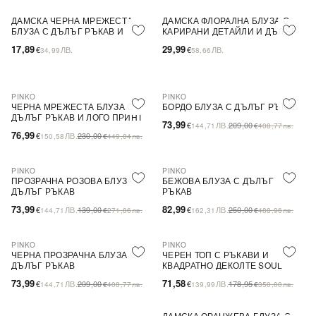
ДАМСКА ЧЕРНА МРЕЖЕСТА
ДАМСКА ФЛОРАЛНА БЛУЗА С
NEW IN
NEW IN
БЛУЗА С ДЪЛЪГ РЪКАВ И
КАРИРАНИ ДЕТАЙЛИ И ДЪЛЪГ
ПРИНТ НА ЧЕРВЕНИ СЪРЦА
РЪКАВ
17,89
29,99
€
ЛВ.
€
ЛВ.
34,99
58,66
PINKO
PINKO
NEW IN
ПОСЛЕДНА БРОЙКА
NEW IN
ПОСЛЕДНА БРОЙКА
ЧЕРНА МРЕЖЕСТА БЛУЗА С
БОРДО БЛУЗА С ДЪЛЪГ РЪКАВ
ДЪЛЪГ РЪКАВ И ЛОГО ПРИНТ
73,99
€
ЛВ.
209,00
144,71
€
408,77
лв.
76,99
€
ЛВ.
230,00
150,58
€
449,84
лв.
PINKO
PINKO
NEW IN
NEW IN
ПОСЛЕДНА БРОЙКА
ПРОЗРАЧНА РОЗОВА БЛУЗА С
БЕЖОВА БЛУЗА С ДЪЛЪГ
ДЪЛЪГ РЪКАВ
РЪКАВ
73,99
82,99
€
ЛВ.
139,00
€
ЛВ.
250,00
144,71
€
271,86
лв.
162,31
€
488,96
лв.
PINKO
PINKO
NEW IN
ПОСЛЕДНА БРОЙКА
NEW IN
ПОСЛЕДНА БРОЙКА
ЧЕРНА ПРОЗРАЧНА БЛУЗА С
ЧЕРЕН ТОП С РЪКАВИ И
ДЪЛЪГ РЪКАВ
КВАДРАТНО ДЕКОЛТЕ SOUL
73,99
71,58
€
ЛВ.
209,00
€
ЛВ.
178,95
144,71
€
408,77
лв.
139,99
€
350,00
лв.
ДАМСКА ОРАНЖЕВА БЛУЗА С