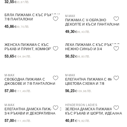
32,55
€
ЛВ.
63,67
БЯЛА ПИЖАМА С КЪС РЪКАВ И
M-MAX
PLUS SIZE
7/8 ПАНТАЛОНИ
ПИЖАМА С V-ОБРАЗНО
ДЕКОЛТЕ И КЪСИ ПАНТАЛОНИ
45,86
€
ЛВ.
89,70
С ДЕКОРАТИВНА ПАНДЕЛКА
49,30
€
ЛВ.
96,43
ЖЕНСКА ПИЖАМА С КЪС
ЛЕКА ПИЖАМА С КЪС РЪКАВ В
РЪКАВ И ПРИНТ, КОМФОРТЕН
НЕЖНО СИНЬО И 3/4
КРОЙ И ЗАКРЪГЛЕНО ДЕКОЛТЕ
ПАНТАЛОНИ
53,65
50,52
€
ЛВ.
€
ЛВ.
104,94
98,80
M-MAX
M-MAX
СВОБОДНА ПИЖАМА С
ЕЛЕГАНТНА ПИЖАМА С ФИНА
ДЖОБОВЕ И 7/8 ПАНТАЛОНИ
ЦВЕТОВА СХЕМА И 7/8
ПАНТАЛОНИ
57,00
56,23
€
ЛВ.
€
ЛВ.
111,49
109,98
M-MAX
HENDERSON LADIES
ПОСЛЕДНА БРОЙКА
ЕЛЕГАНТНА ДАМСКА ПИЖАМА С
ЗЕЛЕНА ДАМСКА ПИЖАМА С
3/4 РЪКАВИ И ДЕКОРАТИВНА
КЪС РЪКАВ И ШОРТИ, ИДЕАЛНА
ПАНДЕЛКА
ЗА ДОМАШНО ОБЛЕКЛО
57,00
40,81
€
ЛВ.
€
ЛВ.
111,49
79,82