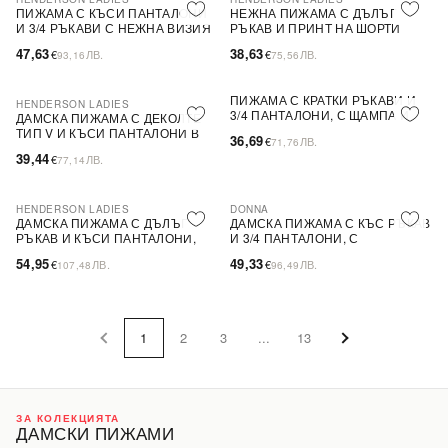
ПОСЛЕДНА БРОЙКА
PLUS SIZE
ПИЖАМА С КЪСИ ПАНТАЛОНИ
НЕЖНА ПИЖАМА С ДЪЛЪГ
И 3/4 РЪКАВИ С НЕЖНА ВИЗИЯ
РЪКАВ И ПРИНТ НА ШОРТИ
47,63
38,63
€
ЛВ.
€
ЛВ.
93,16
75,56
ПИЖАМА С КРАТКИ РЪКАВИ И
HENDERSON LADIES
ПОСЛЕДНА БРОЙКА
3/4 ПАНТАЛОНИ, С ЩАМПА И
ДАМСКА ПИЖАМА С ДЕКОЛТЕ
ЕЛАСТИЧЕН КОЛАН
ТИП V И КЪСИ ПАНТАЛОНИ В
36,69
€
ЛВ.
71,76
ДЕЛИКАТНА ЦВЕТОВА ПАЛИТРА
39,44
€
ЛВ.
77,14
HENDERSON LADIES
DONNA
PLUS SIZE
ДАМСКА ПИЖАМА С ДЪЛЪГ
ДАМСКА ПИЖАМА С КЪС РЪКАВ
РЪКАВ И КЪСИ ПАНТАЛОНИ,
И 3/4 ПАНТАЛОНИ, С
МЕКА И ДИШАЩА МАТЕРИЯ, С
ДЕКОРАТИВЕН АКЦЕНТ НА
54,95
49,33
€
ЛВ.
€
ЛВ.
107,48
96,49
КОПЧЕТА И ЯКА
ДЕКОЛТЕТО И ПРИНТ
1
2
3
...
13
ЗА КОЛЕКЦИЯТА
ДАМСКИ ПИЖАМИ