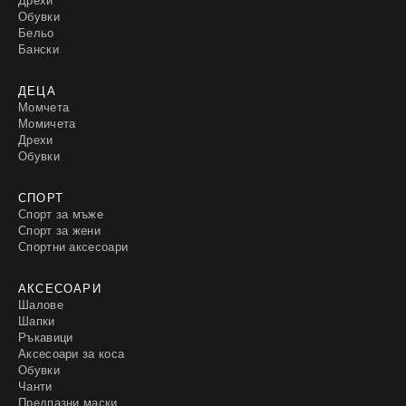
Обувки
Бельо
Бански
ДЕЦА
Момчета
Момичета
Дрехи
Обувки
СПОРТ
Спорт за мъже
Спорт за жени
Спортни аксесоари
АКСЕСОАРИ
Шалове
Шапки
Ръкавици
Аксесоари за коса
Обувки
Чанти
Предпазни маски