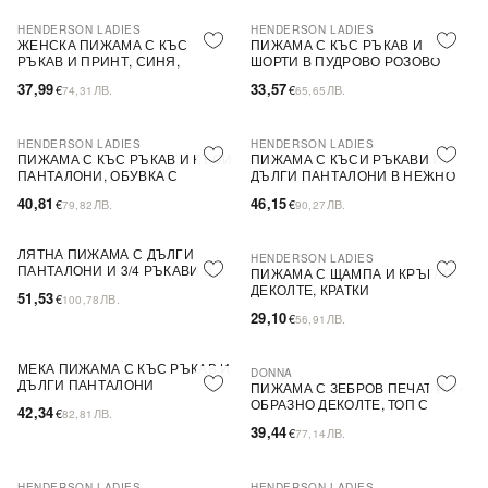
HENDERSON LADIES
HENDERSON LADIES
ПОСЛЕДНА БРОЙКА
ЖЕНСКА ПИЖАМА С КЪС
ПИЖАМА С КЪС РЪКАВ И
РЪКАВ И ПРИНТ, СИНЯ,
ШОРТИ В ПУДРОВО РОЗОВО
КОМФОРТНА И СВОБОДНА
37,99
33,57
€
ЛВ.
€
ЛВ.
74,31
65,65
КРОЙКА
HENDERSON LADIES
HENDERSON LADIES
ПИЖАМА С КЪС РЪКАВ И КЪСИ
ПИЖАМА С КЪСИ РЪКАВИ И
ПАНТАЛОНИ, ОБУВКА С
ДЪЛГИ ПАНТАЛОНИ В НЕЖНО
ЕЛАСТИЧЕН КОЛАН И ВРЪЗКИ
РОЗОВО С ДЖОБОВЕ
40,81
46,15
€
ЛВ.
€
ЛВ.
79,82
90,27
ЛЯТНА ПИЖАМА С ДЪЛГИ
HENDERSON LADIES
PLUS SIZE
ПАНТАЛОНИ И 3/4 РЪКАВИ В
ПИЖАМА С ЩАМПА И КРЪГЛО
ПРАСКОВЕНО РОЗОВО
ДЕКОЛТЕ, КРАТКИ
51,53
€
ЛВ.
100,78
ПАНТАЛОНКИ, ЛЕКА И
29,10
€
ЛВ.
56,91
КОМФОРТНА
МЕКА ПИЖАМА С КЪС РЪКАВ И
DONNA
ПОСЛЕДНА БРОЙКА
ДЪЛГИ ПАНТАЛОНИ
ПИЖАМА С ЗЕБРОВ ПЕЧАТ И V-
ОБРАЗНО ДЕКОЛТЕ, ТОП С
42,34
€
ЛВ.
82,81
ТЪНКИ ПРЕЗРАМКИ И КЪСИ
39,44
€
ЛВ.
77,14
ПАНТАЛОНИ
HENDERSON LADIES
HENDERSON LADIES