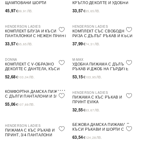
ЩАМПОВАНИ ШОРТИ
КРЪГЛО ДЕКОЛТЕ И УДОБНИ
ШОРТИ С ШИРОКА ЛАСТИЧНА
45,97
33,57
€
ЛВ.
€
ЛВ.
89,91
65,65
ТАЛИЯ
HENDERSON LADIES
HENDERSON LADIES
КОМПЛЕКТ БЛУЗА И КЪСИ
КОМПЛЕКТ СЪС СВОБОДНА
ПАНТАЛОНКИ С НЕЖЕН ПРИНТ
РИЗА С ДЪЛЪГ РЪКАВ И КЪСИ
И ШИРОКА ЕЛАСТИЧНА ТАЛИЯ
ШОРТИ, ДЖОБ И ЯКА
33,57
37,99
€
ЛВ.
€
ЛВ.
65,65
74,31
DONNA
M-MAX
КОМПЛЕКТ С V-ОБРАЗНО
УДОБНА ПИЖАМА С ДЪЛЪГ
ДЕКОЛТЕ С ДАНТЕЛА, КЪСИ
РЪКАВ И ДЖОБ НА ГЪРДИТЕ
РЪКАВИ С ВОЛАН И 3/4
52,68
53,15
€
ЛВ.
€
ЛВ.
103,04
103,95
ПАНТАЛОНИ С ЩАМПА
КОМФОРТНА ДАМСКА ПИЖАМА
HENDERSON LADIES
PLUS SIZE
ПОСЛЕДНА БРОЙКА
С ДЪЛГИ ПАНТАЛОНИ И 3/4
ПИЖАМА С КЪС РЪКАВ И
РЪКАВИ
ПРИНТ EVIKA
55,06
€
ЛВ.
107,69
32,55
€
ЛВ.
63,67
БЕЖОВА ДАМСКА ПИЖАМА С
HENDERSON LADIES
ПОСЛЕДНА БРОЙКА
КЪСИ РЪКАВИ И ШОРТИ С
ПИЖАМА С КЪС РЪКАВ И
ПРИНТ
ПРИНТ, 3/4 ПАНТАЛОНИ
63,54
€
ЛВ.
124,28