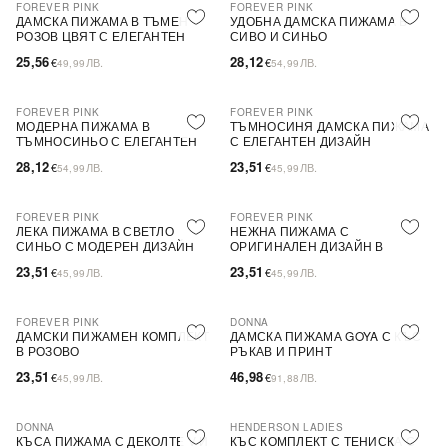
FOREVER PINK
FOREVER PINK
ДАМСКА ПИЖАМА В ТЪМЕН
УДОБНА ДАМСКА ПИЖАМА В
РОЗОВ ЦВЯТ С ЕЛЕГАНТЕН
СИВО И СИНЬО
ДИЗАЙН
25,56
28,12
€
ЛВ.
€
ЛВ.
49,99
54,99
FOREVER PINK
FOREVER PINK
PLUS SIZE
МОДЕРНА ПИЖАМА В
ТЪМНОСИНЯ ДАМСКА ПИЖАМА
ТЪМНОСИНЬО С ЕЛЕГАНТЕН
С ЕЛЕГАНТЕН ДИЗАЙН
ДИЗАЙН
28,12
23,51
€
ЛВ.
€
ЛВ.
54,99
45,99
FOREVER PINK
FOREVER PINK
PLUS SIZE
PLUS SIZE
ЛЕКА ПИЖАМА В СВЕТЛО
НЕЖНА ПИЖАМА С
СИНЬО С МОДЕРЕН ДИЗАЙН
ОРИГИНАЛЕН ДИЗАЙН В
СИНЬО
23,51
23,51
€
ЛВ.
€
ЛВ.
45,99
45,99
FOREVER PINK
DONNA
ПОСЛЕДНА БРОЙКА
ДАМСКИ ПИЖАМЕН КОМПЛЕКТ
ДАМСКА ПИЖАМА GOYA С КЪС
В РОЗОВО
РЪКАВ И ПРИНТ
23,51
46,98
€
ЛВ.
€
ЛВ.
45,99
91,88
DONNA
HENDERSON LADIES
ПОСЛЕДНА БРОЙКА
КЪСА ПИЖАМА С ДЕКОЛТЕ V И
КЪС КОМПЛЕКТ С ТЕНИСКА С