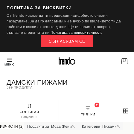
ПОЛИТИКА ЗА БИСКВИТКИ
От Trendo искаме да ти предложим най-доброто онлайн
пазаруване. За да го направим, ни е нужно позволението ти да
работим с някои от твоите данни. Ще ги пазим отговорно,
съгласно стриктната ни
Политика за поверителност
.
СЪГЛАСЯВАМ СЕ
МЕНЮ
ДАМСКИ ПИЖАМИ
599 ПРОДУКТА
2
СОРТИРАЙ
ФИЛТРИ
Популярни
ИЗЧИСТИ (2)
Продукти за: Мода Жени
Категория: Пижами