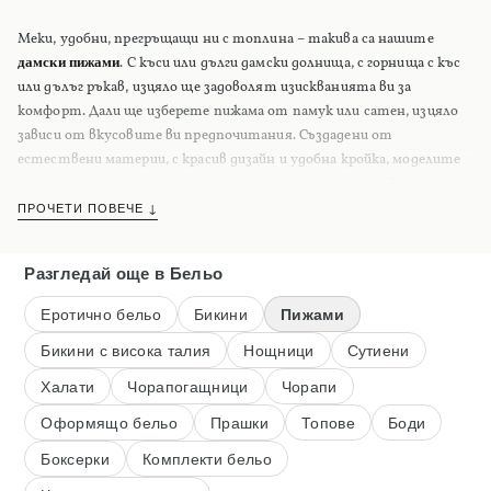
Меки, удобни, прегръщащи ни с топлина – такива са нашите
дамски пижами
. С къси или дълги дамски долнища, с горнища с къс
или дълъг ръкав, изцяло ще задоволят изискванията ви за
комфорт. Дали ще изберете пижама от памук или сатен, изцяло
зависи от вкусовите ви предпочитания. Създадени от
естествени материи, с красив дизайн и удобна кройка, моделите
ни
дамски зимни пижами
и
дамски летни пижами
са изработени,
така, че наистина да се чувствате удобно по време на сън.
ПРОЧЕТИ ПОВЕЧЕ ↓
Разгледай още
в Бельо
Еротично бельо
Бикини
Пижами
Бикини с висока талия
Нощници
Сутиени
Халати
Чорапогащници
Чорапи
Оформящо бельо
Прашки
Топове
Боди
Боксерки
Комплекти бельо