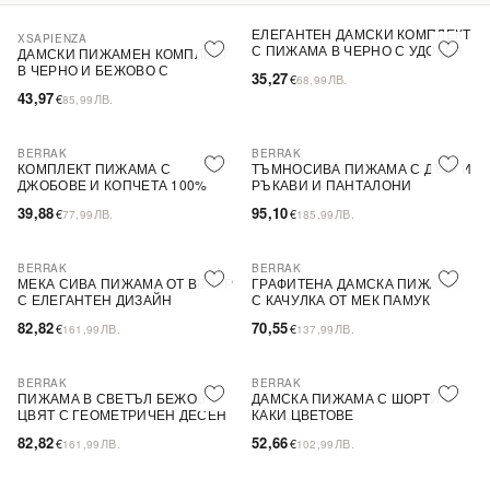
ЕЛЕГАНТЕН ДАМСКИ КОМПЛЕКТ
XSAPIENZA
ПОСЛЕДНА БРОЙКА
С ПИЖАМА В ЧЕРНО С УДОБЕН
ДАМСКИ ПИЖАМЕН КОМПЛЕКТ
МАТЕРИАЛ
В ЧЕРНО И БЕЖОВО С
35,27
€
ЛВ.
68,99
АКСЕСОАР
43,97
€
ЛВ.
85,99
BERRAK
BERRAK
ПОСЛЕДНА БРОЙКА
ПОСЛЕДНА БРОЙКА
КОМПЛЕКТ ПИЖАМА С
ТЪМНОСИВА ПИЖАМА С ДЪЛГИ
ДЖОБОВЕ И КОПЧЕТА 100%
РЪКАВИ И ПАНТАЛОНИ
ПАМУК
39,88
95,10
€
ЛВ.
€
ЛВ.
77,99
185,99
BERRAK
BERRAK
ПОСЛЕДНА БРОЙКА
ПОСЛЕДНА БРОЙКА
МЕКА СИВА ПИЖАМА ОТ ВЕЛУР
ГРАФИТЕНА ДАМСКА ПИЖАМА
С ЕЛЕГАНТЕН ДИЗАЙН
С КАЧУЛКА ОТ МЕК ПАМУК
82,82
70,55
€
ЛВ.
€
ЛВ.
161,99
137,99
BERRAK
BERRAK
ПОСЛЕДНА БРОЙКА
ПИЖАМА В СВЕТЪЛ БЕЖОВ
ДАМСКА ПИЖАМА С ШОРТИ В
ЦВЯТ С ГЕОМЕТРИЧЕН ДЕСЕН
КАКИ ЦВЕТОВЕ
82,82
52,66
€
ЛВ.
€
ЛВ.
161,99
102,99