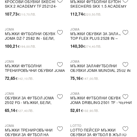
КРОСОВИ ОБУВКИ SKECHERS
МЪЖКИ ФУТБОЛНИ БУТОНКИ
SKX 2 ACADEMY TF 252124-
SKECHERS SKX 1.5 ACADEMY
BKOR ЗА МЪЖЕ, ЧЕРНИ
FG - БЕЛИ, СИНТЕТИЧЕН
107,73
112,74
€
ЛВ.
€
ЛВ.
210,70
220,50
СИНТЕТИЧНИ ФУТБОЛНИ
МАТЕРИАЛ
ОБУВКИ
JOMA
JOMA
МЪЖКИ ФУТБОЛНИ ОБУВКИ
МЪЖКИ ОБУВКИ ЗА ЗАЛА JOMA
JOMA DZ-7 2582 IN - БЕЛИ,
TOP FLEX PLUS 2528 IN –
СИНТЕТИЧНА КОЖА ЗА
ЖЪЛТИ, ИЗРАБОТЕНИ ОТ
100,21
140,30
€
ЛВ.
€
ЛВ.
196,00
274,40
ЗАКРИТО ИГРАНЕ
ГЛАДКА КОЖА
JOMA
JOMA
МЪЖКИ ФУТБОЛНИ
МЪЖКИ ЗАЛАФУТБОЛНИ
ТРЕНИРОВЪЧНИ ОБУВКИ JOMA
ОБУВКИ JOMA MUNDIAL 2502 IN
MUNDIAL 2504 TF - СИНИ,
- БЕЛИ, ОТ ГЛАДКА КОЖА
72,65
75,16
€
ЛВ.
€
ЛВ.
142,10
147,00
ГЛАДКА КОЖА
JOMA
JOMA
ОБУВКИ ЗА ФУТБОЛ JOMA GOL
МЪЖКИ ФУТБОЛНИ ОБУВКИ
2502 FG - МЪЖКИ, БЕЛИ,
JOMA DRIBLING 2501 TF - ЧЕРНИ
СИНТЕТИЧЕН КОЖЕН
СИНТЕТИЧНИ КОЖЕНИ
65,14
52,61
€
ЛВ.
€
ЛВ.
127,40
102,90
МАТЕРИАЛ
TRAINERS
JOMA
LOTTO
МЪЖКИ ТРЕНИРОВЪЧНИ
LOTTO ПЕЙСЕР МЪЖКИ
ОБУВКИ ЗА ФУТБОЛ НА
ОБУВКИ ЗА ФУТБОЛ В ЖЪЛТО