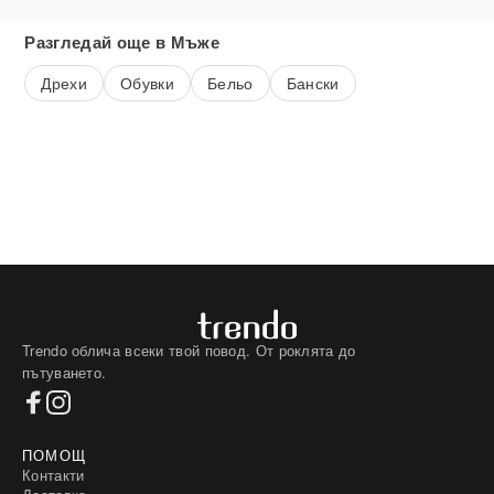
Разгледай още
в Мъже
Дрехи
Обувки
Бельо
Бански
Trendo облича всеки твой повод. От роклята до
пътуването.
ПОМОЩ
Контакти