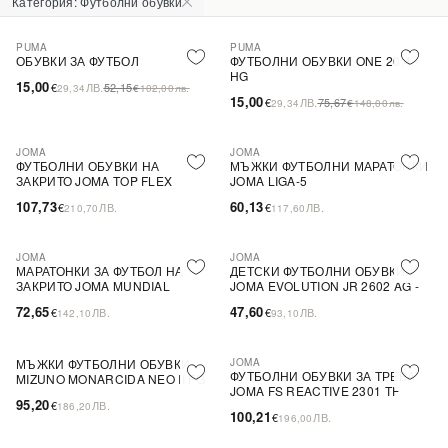
Категория: Футболни обувки
PUMA
PUMA
-71%
SALE
-80%
SALE
ОБУВКИ ЗА ФУТБОЛ
ФУТБОЛНИ ОБУВКИ ONE 20.4
HG
15,00
€
ЛВ.
52,15
29,34
€
102,00
лв.
15,00
€
ЛВ.
75,67
29,34
€
148,00
лв.
JOMA
JOMA
ФУТБОЛНИ ОБУВКИ НА
МЪЖКИ ФУТБОЛНИ МАРАТОНКИ
ЗАКРИТО JOMA TOP FLEX
JOMA LIGA-5
REBOUND 2309 IN
107,73
60,13
€
ЛВ.
€
ЛВ.
210,70
117,60
JOMA
JOMA
МАРАТОНКИ ЗА ФУТБОЛ НА
ДЕТСКИ ФУТБОЛНИ ОБУВКИ
ЗАКРИТО JOMA MUNDIAL
JOMA EVOLUTION JR 2602 AG -
БЕЛИ СИНТЕТИЧНИ КОЖИ
72,65
47,60
€
ЛВ.
€
ЛВ.
142,10
93,10
МЪЖКИ ФУТБОЛНИ ОБУВКИ
JOMA
ФУТБОЛНИ ОБУВКИ ЗА ТРЕВА
MIZUNO MONARCIDA NEO II FG
JOMA FS REACTIVE 2301 TF
95,20
€
ЛВ.
186,20
100,21
€
ЛВ.
196,00