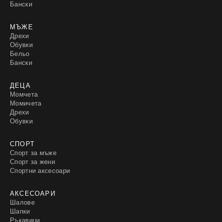
Бански
МЪЖЕ
Дрехи
Обувки
Бельо
Бански
ДЕЦА
Момчета
Момичета
Дрехи
Обувки
СПОРТ
Спорт за мъже
Спорт за жени
Спортни аксесоари
АКСЕСОАРИ
Шалове
Шапки
Ръкавици