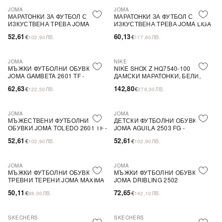
JOMA
JOMA
МАРАТОНКИ ЗА ФУТБОЛ С
МАРАТОНКИ ЗА ФУТБОЛ С
ИЗКУСТВЕНА ТРЕВА JOMA
ИЗКУСТВЕНА ТРЕВА JOMA LIGA
CANCHA 2602 TF
5 2602 TF
52,61
60,13
€
ЛВ.
€
ЛВ.
102,90
117,60
JOMA
NIKE
МЪЖКИ ФУТБОЛНИ ОБУВКИ
NIKE SHOX Z HQ7540-100
JOMA GAMBETA 2601 TF -
ДАМСКИ МАРАТОНКИ, БЕЛИ,
ЧЕРНИ, СИНТЕТИЧНА КОЖА
ТЕКСТИЛНИ
62,63
142,80
€
ЛВ.
€
ЛВ.
122,50
279,30
JOMA
JOMA
МЪЖЕСТВЕНИ ФУТБОЛНИ
ДЕТСКИ ФУТБОЛНИ ОБУВКИ
ОБУВКИ JOMA TOLEDO 2601 TF -
JOMA AGUILA 2503 FG -
ЧЕРНИ СИНТЕТИЧНИ КОЖЕНИ
ТЪМНОСИНИ ОТ СИНТЕТИЧНА
52,61
52,61
€
ЛВ.
€
ЛВ.
102,90
102,90
ШЕВИ
КОЖА
JOMA
JOMA
МЪЖКИ ФУТБОЛНИ ОБУВКИ НА
МЪЖКИ ФУТБОЛНИ ОБУВКИ
ТРЕВНИ ТЕРЕНИ JOMA MAXIMA
JOMA DRIBLING 2502
2631 TF - ЧЕРНИ, ТЕКСТИЛ
DRIW2502TF ЗА ИЗКУСТВЕНИ
50,11
72,65
€
ЛВ.
€
ЛВ.
98,00
142,10
ТЕРЕНИ, БЕЛИ
SKECHERS
SKECHERS