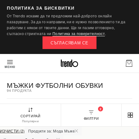
ПОЛИТИКА ЗА БИСКВИТКИ
От Trendo искаме да ти предложим най-доброто онлайн
пазаруване. За да го направим, ни е нужно позволението ти да
работим с някои от твоите данни. Ще ги пазим отговорно,
съгласно стриктната ни
Политика за поверителност
.
СЪГЛАСЯВАМ СЕ
МЕНЮ
МЪЖКИ ФУТБОЛНИ ОБУВКИ
94 ПРОДУКТА
2
СОРТИРАЙ
ФИЛТРИ
Популярни
ИЗЧИСТИ (2)
Продукти за: Мода Мъже