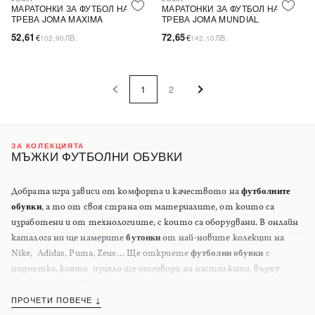
МАРАТОНКИ ЗА ФУТБОЛ НА
МАРАТОНКИ ЗА ФУТБОЛ НА
ТРЕВА JOMA MAXIMA
ТРЕВА JOMA MUNDIAL
52,61
72,65
€
ЛВ.
€
ЛВ.
102,90
142,10
1
2
ЗА КОЛЕКЦИЯТА
МЪЖКИ ФУТБОЛНИ ОБУВКИ
Добрата игра зависи от комфорта и качеството на
футболните
обувки
, а то от своя страна от материалите, от които са
изработени и от технологиите, с които са оборудвани. В онлайн
каталога ни ще намерите
бутонки
от най-новите колекции на
Nike, Adidas, Puma, Zeus… Ще откриете
футболни обувки
с
подметка, която изцяло ще отговори на настилката, върху
която играете. Победата е в краката ви с
футболните обувки
на
Trendo.bg.
ПРОЧЕТИ ПОВЕЧЕ ↓