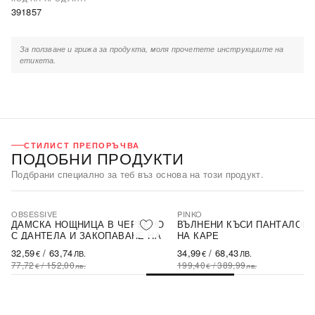
391857
За ползване и грижа за продукта, моля прочетете инструкциите на
етикета.
СТИЛИСТ ПРЕПОРЪЧВА
ПОДОБНИ ПРОДУКТИ
Подбрани специално за теб въз основа на този продукт.
OBSESSIVE
PINKO
-58%
-82%
SALE
SALE
ДАМСКА НОЩНИЦА В ЧЕРВЕНО
ВЪЛНЕНИ КЪСИ ПАНТАЛОН
С ДАНТЕЛА И ЗАКОПАВАНЕ НА
НА КАРЕ
ГЪРБА
32,59
/
63,74
34,99
/
68,43
€
ЛВ.
€
ЛВ.
77,72
/
152,00
199,40
/
389,99
€
лв.
€
лв.