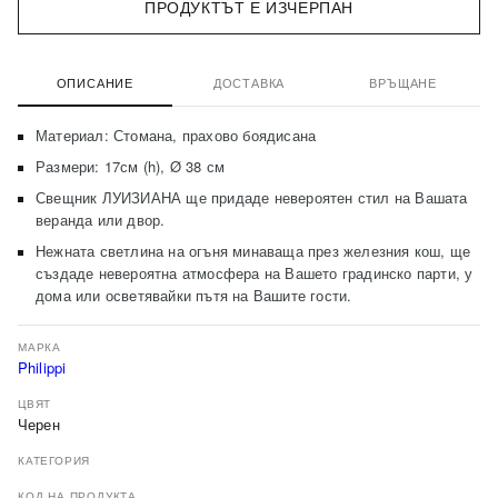
ПРОДУКТЪТ Е ИЗЧЕРПАН
ОПИСАНИЕ
ДОСТАВКА
ВРЪЩАНЕ
Материал: Стомана, прахово боядисана
Размери: 17см (h), Ø 38 см
Свещник ЛУИЗИАНА ще придаде невероятен стил на Вашата
веранда или двор.
Нежната светлина на огъня минаваща през железния кош, ще
създаде невероятна атмосфера на Вашето градинско парти, у
дома или осветявайки пътя на Вашите гости.
МАРКА
Philippi
ЦВЯТ
Черен
КАТЕГОРИЯ
КОД НА ПРОДУКТА