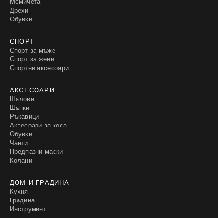
Момичета
Дрехи
Обувки
СПОРТ
Спорт за мъже
Спорт за жени
Спортни аксесоари
АКСЕСОАРИ
Шалове
Шапки
Ръкавици
Аксесоари за коса
Обувки
Чанти
Предпазни маски
Колани
ДОМ И ГРАДИНА
Кухня
Градина
Инструмент