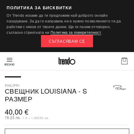
ПОЛИТИКА ЗА БИСКВИТКИ
От Trendo искаме да ти предложим най-доброто онлайн
пазаруване. За да го направим, ни е нужно позволението ти да
работим с някои от твоите данни. Ще ги пазим отговорно,
съгласно стриктната ни
Политика за поверителност
.
СЪГЛАСЯВАМ СЕ
МЕНЮ
PHILIPPI
СВЕЩНИК LOUISIANA - S
РАЗМЕР
40,00 €
78,23 лв.
· 1 € = 1,95583 лв.