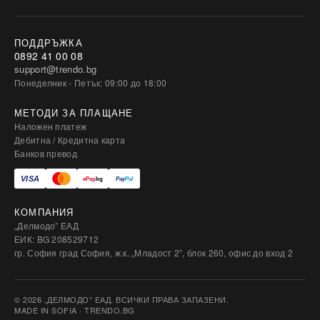
ПОДДРЪЖКА
0892 41 00 08
support@trendo.bg
Понеделник - Петък: 09:00 до 18:00
МЕТОДИ ЗА ПЛАЩАНЕ
Наложен платеж
Дебитна / Кредитна карта
Банков превод
КОМПАНИЯ
„Делмодо” ЕАД
ЕИК: BG 208529712
гр. София град София, ж.к. „Младост 2”, блок 260, офис до вход 2
© 2026 „ДЕЛМОДО” ЕАД. ВСИЧКИ ПРАВА ЗАПАЗЕНИ.
MADE IN SOFIA · TRENDO.BG