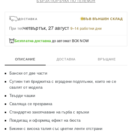
БЪРЗА ПОРЪЧКА ПО ТЕЛЕФОН
ВЪВ ВЪНШЕН СКЛАД
ДОСТАВКА
четвъртък, 27 август
При теб
·
9–14 работни дни
Безплатна доставка
до автомат BOX NOW
ОПИСАНИЕ
ДОСТАВКА
ВРЪЩАНЕ
Бански от две части
Сутиен тип бриджитка с вградени подплънки, които не се
свалят от модела
Твърди чашки
Сваляща се презрамка
Стандартно закопчаване на гърба с връзки
Повдигащ и оформящ ефект на бюста
Бикини с висока талия със цветни ленти отстрани