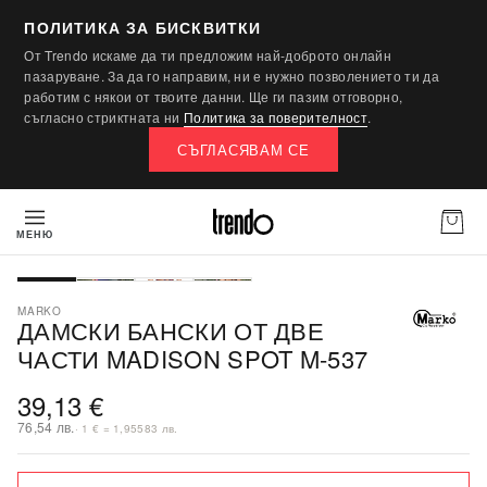
ПОЛИТИКА ЗА БИСКВИТКИ
От Trendo искаме да ти предложим най-доброто онлайн
пазаруване. За да го направим, ни е нужно позволението ти да
работим с някои от твоите данни. Ще ги пазим отговорно,
съгласно стриктната ни
Политика за поверителност
.
СЪГЛАСЯВАМ СЕ
МЕНЮ
ПОСЛЕДНА БРОЙКА
MARKO
ДАМСКИ БАНСКИ ОТ ДВЕ
ЧАСТИ MADISON SPOT M-537
39,13 €
76,54 лв.
· 1 € = 1,95583 лв.