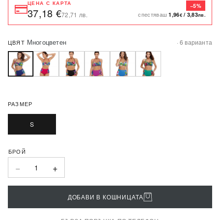
ЦЕНА С КАРТА
−5%
37,18 €
спестяваш
72,71 лв.
1,96
/
3,83
€
лв.
Многоцветен
· 6 варианта
ЦВЯТ
РАЗМЕР
S
−
+
1
ДОБАВИ В КОШНИЦАТА