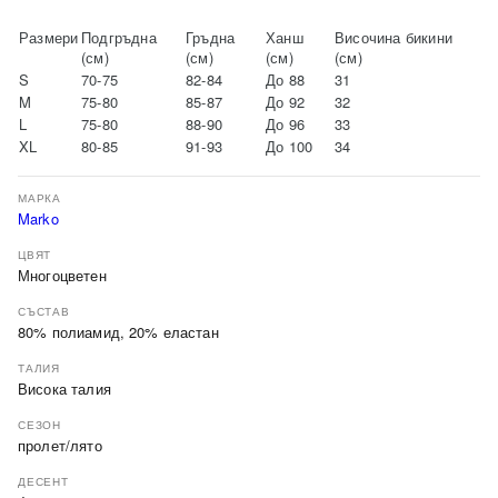
Размери
Подгръдна
Гръдна
Ханш
Височина бикини
(см)
(см)
(см)
(см)
S
70-75
82-84
До 88
31
M
75-80
85-87
До 92
32
L
75-80
88-90
До 96
33
XL
80-85
91-93
До 100
34
МАРКА
Marko
ЦВЯТ
Многоцветен
СЪСТАВ
80% полиамид, 20% еластан
ТАЛИЯ
Висока талия
СЕЗОН
пролет/лято
ДЕСЕНТ