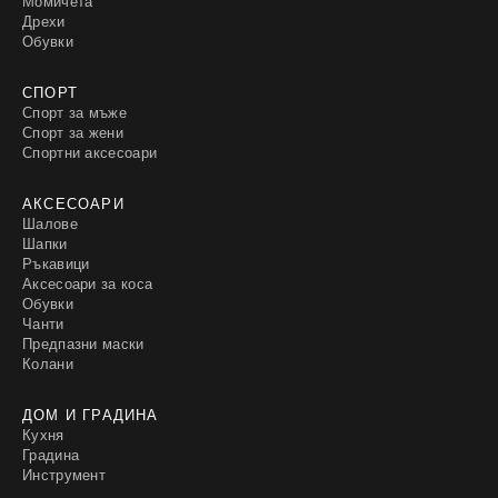
Момичета
Дрехи
Обувки
СПОРТ
Спорт за мъже
Спорт за жени
Спортни аксесоари
АКСЕСОАРИ
Шалове
Шапки
Ръкавици
Аксесоари за коса
Обувки
Чанти
Предпазни маски
Колани
ДОМ И ГРАДИНА
Кухня
Градина
Инструмент