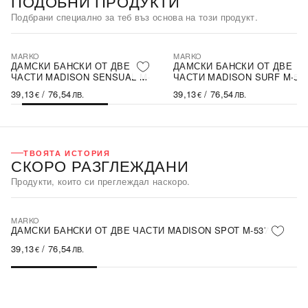
ПОДОБНИ ПРОДУКТИ
Подбрани специално за теб въз основа на този продукт.
MARKO
MARKO
ДАМСКИ БАНСКИ ОТ ДВЕ
ДАМСКИ БАНСКИ ОТ ДВЕ
ЧАСТИ MADISON SENSUAL M-
ЧАСТИ MADISON SURF M-53
537 (2)
39,13
/
76,54
39,13
/
76,54
€
ЛВ.
€
ЛВ.
ТВОЯТА ИСТОРИЯ
СКОРО РАЗГЛЕЖДАНИ
Продукти, които си преглеждал наскоро.
MARKO
ПОСЛЕДНА БРОЙКА
ДАМСКИ БАНСКИ ОТ ДВЕ ЧАСТИ MADISON SPOT M-537
39,13
/
76,54
€
ЛВ.