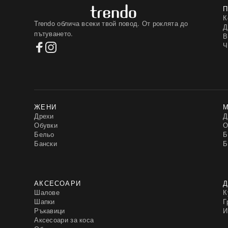
К
Trendo облича всеки твой повод. От роклята до
Д
пътуването.
В
Ч
ЖЕНИ
Дрехи
Д
Обувки
О
Бельо
Б
Бански
Б
АКСЕСОАРИ
Д
Шалове
К
Шапки
Г
Ръкавици
И
Аксесоари за коса