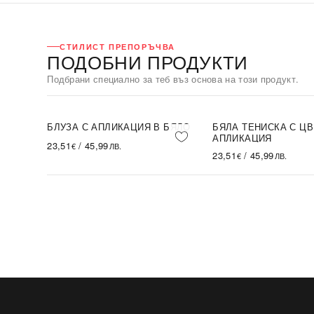
СТИЛИСТ ПРЕПОРЪЧВА
ПОДОБНИ ПРОДУКТИ
Подбрани специално за теб въз основа на този продукт.
БЛУЗА С АПЛИКАЦИЯ В БЯЛО
БЯЛА ТЕНИСКА С Ц
S THE
АПЛИКАЦИЯ
23,51
/
45,99
€
ЛВ.
23,51
/
45,99
€
ЛВ.