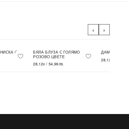
‹
›
ЕНИСКА С
БЯЛА БЛУЗА С ГОЛЯМО
ДАМСКА ТЕН
РОЗОВО ЦВЕТЕ
28,12
/
54,99
€
Л
28,12
/
54,99
€
ЛВ.