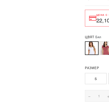
ЦЕНА С
22,1
ЦВЯТ
Бял
РАЗМЕР
S
−
1