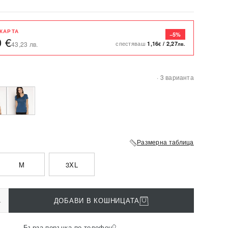
 КАРТА
−5%
0 €
спестяваш
1,16
/
2,27
43,23 лв.
€
лв.
· 3 варианта
Размерна таблица
M
3XL
+
ДОБАВИ В КОШНИЦАТА
Бърза поръчка по телефон