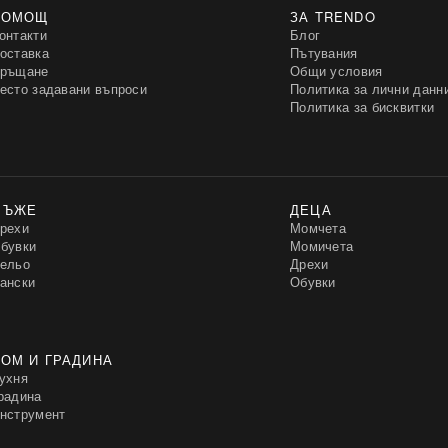
ПОМОЩ
ЗА TRENDO
онтакти
Блог
оставка
Пътувания
ръщане
Общи условия
есто задавани въпроси
Политика за лични данн
Политика за бисквитки
МЪЖЕ
ДЕЦА
рехи
Момчета
бувки
Момичета
ельо
Дрехи
ански
Обувки
ОМ И ГРАДИНА
ухня
радина
нструмент