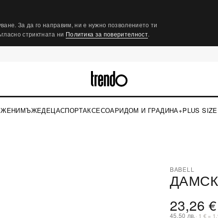
ване. За да го направим, ни е нужно позволението ти
съгласно стриктната ни
Политика за поверителност
.
ЖЕНИ
МЪЖЕ
ДЕЦА
СПОРТ
АКСЕСОАРИ
ДОМ И ГРАДИНА
+PLUS SIZE
BABELL
ДАМСК
⤢
23,26 €
45,50 лв.
· 1 € = 1