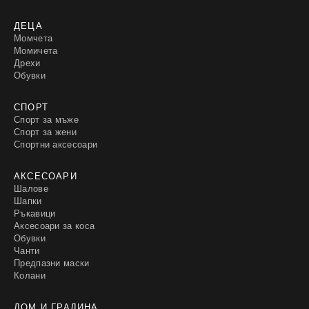
ДЕЦА
Момчета
Момичета
Дрехи
Обувки
СПОРТ
Спорт за мъже
Спорт за жени
Спортни аксесоари
АКСЕСОАРИ
Шалове
Шапки
Ръкавици
Аксесоари за коса
Обувки
Чанти
Предпазни маски
Колани
ДОМ И ГРАДИНА