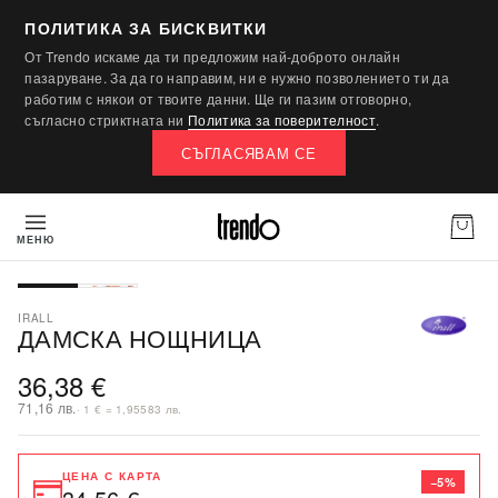
ПОЛИТИКА ЗА БИСКВИТКИ
От Trendo искаме да ти предложим най-доброто онлайн
пазаруване. За да го направим, ни е нужно позволението ти да
работим с някои от твоите данни. Ще ги пазим отговорно,
съгласно стриктната ни
Политика за поверителност
.
СЪГЛАСЯВАМ СЕ
МЕНЮ
IRALL
ДАМСКА НОЩНИЦА
36,38 €
71,16 лв.
· 1 € = 1,95583 лв.
ЦЕНА С КАРТА
−5%