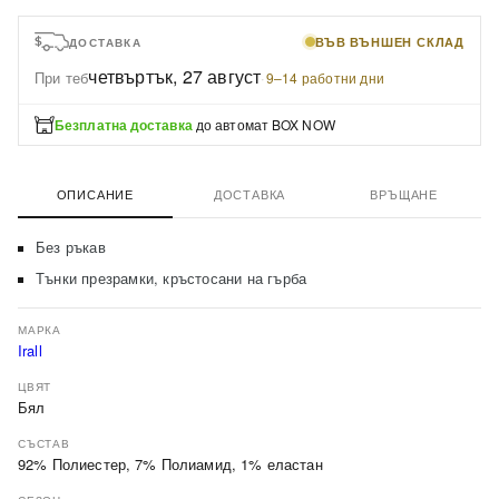
ВЪВ ВЪНШЕН СКЛАД
ДОСТАВКА
четвъртък, 27 август
При теб
·
9–14 работни дни
Безплатна доставка
до автомат BOX NOW
ОПИСАНИЕ
ДОСТАВКА
ВРЪЩАНЕ
Без ръкав
Тънки презрамки, кръстосани на гърба
МАРКА
Irall
ЦВЯТ
Бял
СЪСТАВ
92% Полиестер, 7% Полиамид, 1% еластан