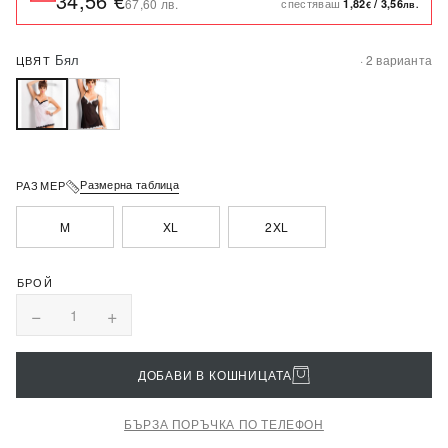
34,56 €
спестяваш
67,60 лв.
1,82
/
3,56
€
лв.
Бял
· 2 варианта
ЦВЯТ
Размерна таблица
РАЗМЕР
M
XL
2XL
−
+
1
ДОБАВИ В КОШНИЦАТА
БЪРЗА ПОРЪЧКА ПО ТЕЛЕФОН