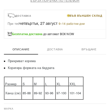
БЪРЗА ПОРЪЧКА ПО ТЕЛЕФОН
ВЪВ ВЪНШЕН СКЛАД
ДОСТАВКА
четвъртък, 27 август
При теб
·
9–14 работни дни
Безплатна доставка
до автомат BOX NOW
ОПИСАНИЕ
ДОСТАВКА
ВРЪЩАНЕ
Прикриват корема
Коригира формата на бедрата
Размер
S
M
L
XL
XXL
Ханш (см)
85-88
89-92
93-96
97-100
101-104
МАРКА