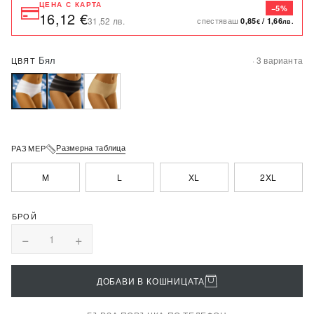
ЦЕНА С КАРТА
−5%
16,12 €
спестяваш
31,52 лв.
0,85
/
1,66
€
лв.
Бял
· 3 варианта
ЦВЯТ
Размерна таблица
РАЗМЕР
M
L
XL
2XL
−
+
1
ДОБАВИ В КОШНИЦАТА