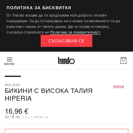
ПОЛИТИКА ЗА БИСКВИТКИ
От Trendo искаме да ти предложим най-доброто онлайн
пазаруване. За да го направим, ни е нужно позволението ти да
работим с някои от твоите данни. Ще ги пазим отговорно,
съгласно стриктната ни
Политика за поверителност
.
СЪГЛАСЯВАМ СЕ
МЕНЮ
WOL-BAR
БИКИНИ С ВИСОКА ТАЛИЯ
HIPERIA
16,96 €
33,18 лв.
· 1 € = 1,95583 лв.