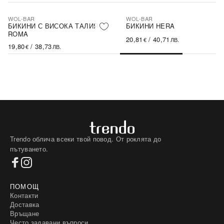
WOL-BAR
WOL-BAR
БИКИНИ С ВИСОКА ТАЛИЯ
БИКИНИ HERA
ROMA
20,81
/
40,71
€
ЛВ.
19,80
/
38,73
€
ЛВ.
Trendo облича всеки твой повод. От роклята до
пътуването.
ПОМОЩ
Контакти
Доставка
Връщане
Често задавани въпроси