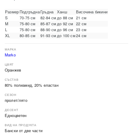
Размер
Подгръдна
Гръдна
Ханш
Височина бикини
S
70-75 см
82-84 см
до 88 см
21 см
M
75-80 см
85-87 см
до 92 см
22 см
L
75-80 см
88-90 см
до 96 см
23 см
XL
80-85 см
91-93 см
до 100 см
24 см
МАРКА
Marko
ЦВЯТ
Оранжев
СЪСТАВ
80% полиамид, 20% еластан
СЕЗОН
пролет/лято
ДЕСЕНТ
Едноцветен
ВИД НА ПРОДУКТА
Бански от две части