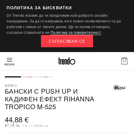
ПОЛИТИКА ЗА БИСКВИТКИ
От Trendo искаме да ти предложим най-доброто онлайн
пазаруване. За да го направим, ни е нужно позволението ти да
работим с някои от твоите данни. Ще ги пазим отговорно,
съгласно стриктната ни
Политика за поверителност
.
СЪГЛАСЯВАМ СЕ
МЕНЮ
ПОСЛЕДНА БРОЙКА
MARKO
БАНСКИ С PUSH UP И
КАДИФЕН ЕФЕКТ RIHANNA
TROPICO M-525
44,88 €
87,78 лв.
· 1 € = 1,95583 лв.