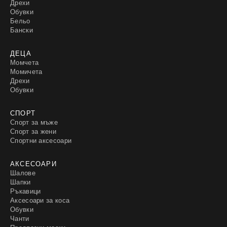
Дрехи
Обувки
Бельо
Бански
ДЕЦА
Момчета
Момичета
Дрехи
Обувки
СПОРТ
Спорт за мъже
Спорт за жени
Спортни аксесоари
АКСЕСОАРИ
Шалове
Шапки
Ръкавици
Аксесоари за коса
Обувки
Чанти