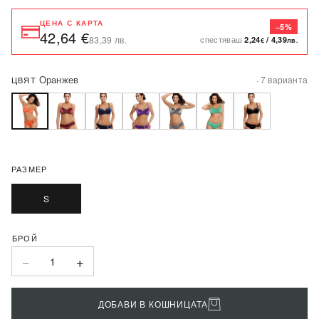
ЦЕНА С КАРТА
−5%
42,64 €
спестяваш
83,39 лв.
2,24
/
4,39
€
лв.
Оранжев
· 7 варианта
ЦВЯТ
РАЗМЕР
S
−
+
1
ДОБАВИ В КОШНИЦАТА