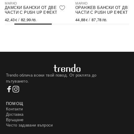
MARKO
MARKO
ДАМСКИ БАНСКИ ОТ ДВЕ
ОРАНЖЕВ БАНСКИ ОТ ДВЕ
ЧАСТИ С PUSH UP ЕФЕКТ
ЧАСТИ С PUSH UP ЕФЕКТ
42,43
/
82,99
44,88
/
87,78
€
ЛВ.
€
ЛВ.
Trendo облича всеки твой повод. От роклята до
пътуването.
ПОМОЩ
Контакти
Доставка
Връщане
Често задавани въпроси