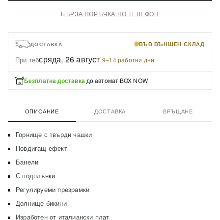
БЪРЗА ПОРЪЧКА ПО ТЕЛЕФОН
ВЪВ ВЪНШЕН СКЛАД
ДОСТАВКА
сряда, 26 август
При теб
·
9–14 работни дни
Безплатна доставка
до автомат BOX NOW
ОПИСАНИЕ
ДОСТАВКА
ВРЪЩАНЕ
Горнище с твърди чашки
Повдигащ ефект
Банели
С подплънки
Регулируеми презрамки
Долнище бикини
Изработен от италиански плат