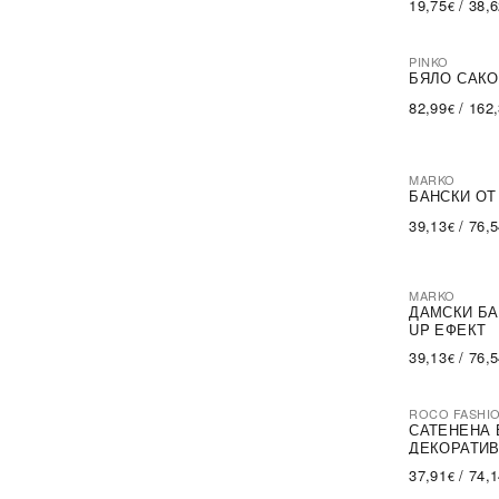
19,75
/
38,
€
Lorin
(2)
Lotto
(6)
Merrell
(18)
PINKO
-60%
SA
Mizuno
(18)
БЯЛО САКО
NEW BALANCE
(4)
82,99
/
162
€
Nike
(48)
O'Neill
(8)
Palladium
(2)
Puma
(149)
MARKO
Rieker
БАНСКИ ОТ
(10)
Skechers
(661)
39,13
/
76,
€
Starter
(4)
The North Face
(2)
Under Armour
(21)
VANS
(7)
MARKO
ДАМСКИ БА
trendo choice
(2)
UP ЕФЕКТ
39,13
/
76,
€
ROCO FASHI
-30%
САТЕНЕНА 
ДЕКОРАТИВ
37,91
/
74,
€