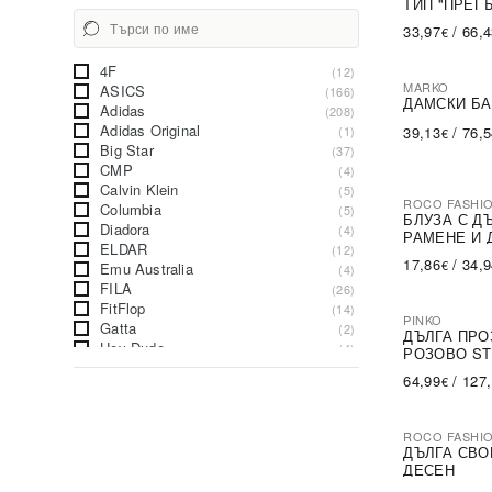
ТИП ''ПРЕГ
33,97
/
66,
€
4F
(12)
MARKO
ASICS
(166)
ДАМСКИ БА
Adidas
(208)
Adidas Original
(1)
39,13
/
76,
€
Big Star
(37)
CMP
(4)
Calvin Klein
(5)
ROCO FASHI
Columbia
(5)
-30%
БЛУЗА С Д
Diadora
(4)
РАМЕНЕ И 
ELDAR
(12)
17,86
/
34,
€
Emu Australia
(4)
FILA
(26)
FitFlop
(14)
PINKO
Gatta
(2)
-79%
SA
ДЪЛГА ПРО
Hey Dude
(4)
РОЗОВО ST
Inov-8
(20)
64,99
/
127
€
Jack Wolfskin
(4)
Joma
(56)
Jordan
(6)
ROCO FASHI
Kappa
-31%
(8)
ДЪЛГА СВО
Lee Cooper
(1)
ДЕСЕН
Levi's
(6)