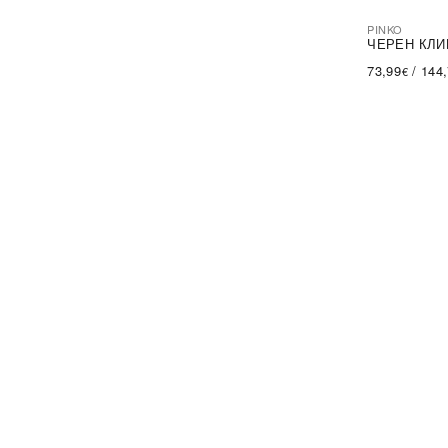
PINKO
-44%
SA
ЧЕРЕН КЛИ
73,99
/
144
€