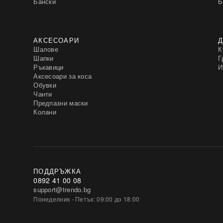
Бански
Б
АКСЕСОАРИ
Д
Шалове
К
Шапки
Г
Ръкавици
И
Аксесоари за коса
Обувки
Чанти
Предпазни маски
Колани
ПОДДРЪЖКА
0892 41 00 08
support@trendo.bg
Понеделник - Петък: 09:00 до 18:00