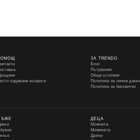
ПОМОЩ
ЗА TRENDO
онтакти
Блог
оставка
Пътувания
ръщане
Общи условия
есто задавани въпроси
Политика за лични данн
Политика за бисквитки
МЪЖЕ
ДЕЦА
рехи
Момчета
бувки
Момичета
ельо
Дрехи