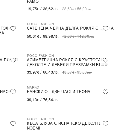
РАМО
19,75
/
38,62
28,63
/
56,00
€
ЛВ.
€
лв.
ROCO FASHION
-30%
 ГОЛИ
САТЕНЕНА ЧЕРНА ДЪЛГА РОКЛЯ С ЦЕПКА
MA
50,61
/
98,98
72,60
/
142,00
€
ЛВ.
€
лв.
ROCO FASHION
-30%
А РОКЛЯ
АСИМЕТРИЧНА РОКЛЯ С КРЪСТОСАНО
ДЕКОЛТЕ И ДЕБЕЛИ ПРЕЗРАМКИ BRIDE
33,97
/
66,43
48,57
/
95,00
€
ЛВ.
€
лв.
MARKO
ШИРОК
БАНСКИ ОТ ДВЕ ЧАСТИ TEONA
39,13
/
76,54
€
ЛВ.
ROCO FASHION
-31%
КЪСА БЛУЗА С ИСПАНСКО ДЕКОЛТЕ
NOEMI