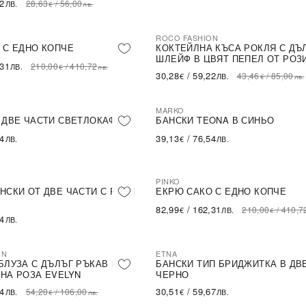
62
28,63
/
56,00
ЛВ.
€
лв.
ROCO FASHION
-30%
LE
 С ЕДНО КОПЧЕ
КОКТЕЙЛНА КЪСА РОКЛЯ С ДЪ
ШЛЕЙФ В ЦВЯТ ПЕПЕЛ ОТ РОЗ
,31
210,00
/
410,72
ЛВ.
€
лв.
30,28
/
59,22
43,46
/
85,00
€
ЛВ.
€
лв.
MARKO
 ДВЕ ЧАСТИ СВЕТЛОКАФЯВ
БАНСКИ TEONA В СИНЬО
54
39,13
/
76,54
ЛВ.
€
ЛВ.
PINKO
-60%
SALE
НСКИ ОТ ДВЕ ЧАСТИ С PUSH
ЕКРЮ САКО С ЕДНО КОПЧЕ
82,99
/
162,31
210,00
/
410,7
€
ЛВ.
€
54
ЛВ.
ON
ETNA
БЛУЗА С ДЪЛЪГ РЪКАВ И
БАНСКИ ТИП БРИДЖИТКА В ДВ
НА РОЗА EVELYN
ЧЕРНО
14
30,51
/
59,67
54,20
/
106,00
ЛВ.
€
ЛВ.
€
лв.