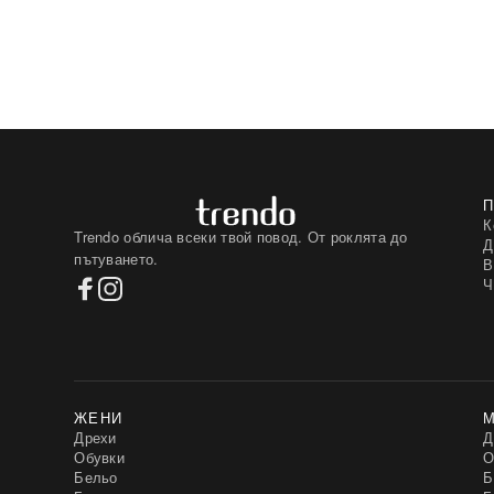
К
Trendo облича всеки твой повод. От роклята до
Д
пътуването.
В
Ч
ЖЕНИ
Дрехи
Д
Обувки
О
Бельо
Б