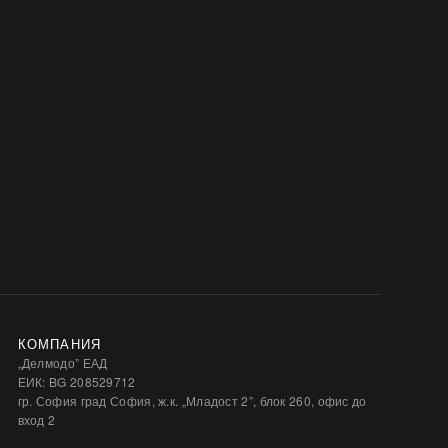
КОМПАНИЯ
„Делмодо” ЕАД
ЕИК: BG 208529712
гр. София град София, ж.к. „Младост 2”, блок 260, офис до
вход 2