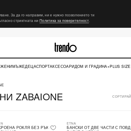
ване. За да го направим, ни е нужно позволението ти
съгласно стриктната ни
Политика за поверителност
.
ЖЕНИ
МЪЖЕ
ДЕЦА
СПОРТ
АКСЕСОАРИ
ДОМ И ГРАДИНА
+PLUS SIZE
NE
НИ ZABAIONE
СОРТИРАЙ
ON
ETNA
КРОЕНА РОКЛЯ БЕЗ РЪКАВ
БАНСКИ ОТ ДВЕ ЧАСТИ С ПОВ