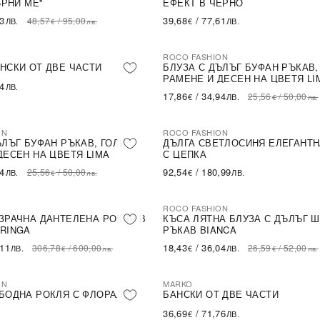
ЪРНИ МЕ''
ЕФЕКТ В ЧЕРНО
43
39,68
/
77,61
48,57
/
95,00
ЛВ.
€
ЛВ.
€
лв.
ROCO FASHION
-30%
НСКИ ОТ ДВЕ ЧАСТИ
БЛУЗА С ДЪЛЪГ БУФАН РЪКАВ,
РАМЕНЕ И ДЕСЕН НА ЦВЕТЯ LI
54
ЛВ.
17,86
/
34,94
25,56
/
50,00
€
ЛВ.
€
лв.
ON
ROCO FASHION
ЪЛЪГ БУФАН РЪКАВ, ГОЛИ
ДЪЛГА СВЕТЛОСИНЯ ЕЛЕГАНТН
ДЕСЕН НА ЦВЕТЯ LIMA
С ЦЕПКА
94
92,54
/
180,99
25,56
/
50,00
ЛВ.
€
ЛВ.
€
лв.
ROCO FASHION
-31%
LE
ЗРАЧНА ДАНТЕЛЕНА РОКЛЯ В
КЪСА ЛЯТНА БЛУЗА С ДЪЛЪГ 
RINGA
РЪКАВ BIANCA
,11
18,43
/
36,04
306,78
/
600,00
26,59
/
52,00
ЛВ.
€
ЛВ.
€
лв.
€
лв.
ON
MARKO
БОДНА РОКЛЯ С ФЛОРАЛЕН
БАНСКИ ОТ ДВЕ ЧАСТИ
36,69
/
71,76
€
ЛВ.