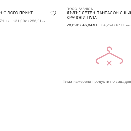
ROCO FASHION
-31%
LE
Н С ЛОГО ПРИНТ
ДЪЛЪГ ЛЕТЕН ПАНТАЛОН С ШИ
КРАЧОЛИ LIVIA
,71
131,00
/
256,21
ЛВ.
€
лв.
23,69
/
46,34
34,26
/
67,00
€
ЛВ.
€
лв.
Няма намерени продукти по зададен