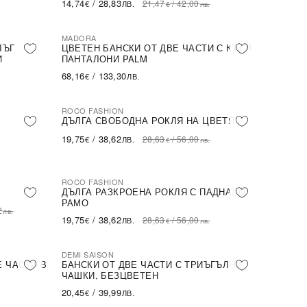
14,74
/
28,83
21,47
/
42,00
€
ЛВ.
€
лв.
MADORA
ЛЪГ
ЦВЕТЕН БАНСКИ ОТ ДВЕ ЧАСТИ С КЪСИ
И
ПАНТАЛОНИ PALM
68,16
/
133,30
€
ЛВ.
ROCO FASHION
-31%
ДЪЛГА СВОБОДНА РОКЛЯ НА ЦВЕТЯ
19,75
/
38,62
28,63
/
56,00
€
ЛВ.
€
лв.
ROCO FASHION
-31%
ДЪЛГА РАЗКРОЕНА РОКЛЯ С ПАДНАЛО
РАМО
2
лв.
19,75
/
38,62
28,63
/
56,00
€
ЛВ.
€
лв.
DEMI SAISON
Е ЧАСТИ В
БАНСКИ ОТ ДВЕ ЧАСТИ С ТРИЪГЪЛНИ
ЧАШКИ, БЕЗЦВЕТЕН
20,45
/
39,99
€
ЛВ.