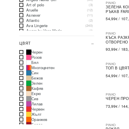
PINKO
Art of polo
(3)
-80%
SA
ЗЕЛЕНА КО
Aruelle
(12)
РЪКАВ FAR
Asnever
(11)
54,99
/
107
€
Atlantic
(2)
Ava Lingerie
(240)
Aware by Vero Moda
(2)
PINKO
BADU
-71%
SA
(107)
КЪСА РАЗК
BASIC FEEL GOOD
(531)
ОТВОРЕНО
ЦВЯТ
BERRAK
(64)
93,99
/
183
€
BETSY
(2)
Черен
Babell
(490)
Розов
Babella
(86)
Бял
PINKO
-43%
SA
Bama
(1)
Многоцветен
ТОП В ЦВЯ
Bella Misteria
(1)
Син
54,99
/
107
€
Bershka
(1)
Бежов
Big Star
(38)
Зелен
Brave Soul
(6)
Кафяв
CALBEN
(6)
Екрю
PINKO
-66%
SA
CHAMUR NATIONAL
ЧЕРЕН ПРО
(2)
Сив
CMP
(4)
Лилав
73,99
/
144
€
CROSBY
(2)
Червен
Calimera
(86)
Жълт
Calvin Klein
(5)
Оранжев
Cana
(50)
Бордо
PINKO
-75%
SA
РОКЛЯ