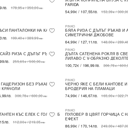
FARIDA
99
178,95
/
350,00
ЛВ.
€
лв.
54,99
/
107,55
153,39
/
300,0
€
ЛВ.
€
PINKO
-56%
LE
SALE
ЪСИ ПАНТАЛОНКИ НА КАРЕ
БЯЛА РИЗА С ДЪЛЪГ РЪКАВ И А
СИМЕТРИЧНИ ДЖОБОВЕ
43
199,40
/
389,99
ЛВ.
€
лв.
64,99
/
127,11
148,00
/
289,4
€
ЛВ.
€
PINKO
NEW IN
ПОСЛЕДНА БРОЙКА
САЙЗ РИЗА С ДЪЛЪГ РЪКАВ
ДЪЛГА САТЕНЕНА РОКЛЯ В СВ
ЛИЛАВО С V-ОБРАЗНО ДЕКОЛТ
,99
255,65
/
500,00
ЛВ.
€
лв.
100,72
/
196,99
306,78
/
600,
€
ЛВ.
€
PINKO
ПОСЛЕДНА БРОЙКА
NEW IN
ПОСЛЕДНА БРОЙКА
 ГАЩЕРИЗОН БЕЗ РЪКАВ И
ЧЕРНО ЯКЕ С БЕЛИ КАНТОВЕ И
 КРАЧОЛИ
БРОДЕРИЯ НА ПЛАМАЦИ
6,99
74,99
/
146,67
306,78
/
600,00
165,00
/
322,7
ЛВ.
€
ЛВ.
€
лв.
€
PINKO
ПОСЛЕДНА БРОЙКА
NEW IN
ПОСЛЕДНА БРОЙКА
ГАНТЕН КЪС ЕЛЕК С ГОЛ ГРЪБ
ПУЛОВЕР В ЦВЯТ ГОРЧИЦА С 
ЕФЕКТ
,15
112,00
/
219,05
ЛВ.
€
лв.
86,99
/
170,14
249,00
/
487,0
€
ЛВ.
€