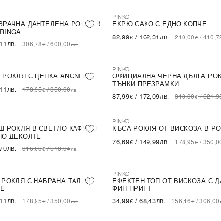
PINKO
-60%
LE
SALE
ЗРАЧНА ДАНТЕЛЕНА РОКЛЯ В
ЕКРЮ САКО С ЕДНО КОПЧЕ
RINGA
82,99
/
162,31
210,00
/
410,7
€
ЛВ.
€
,11
306,78
/
600,00
ЛВ.
€
лв.
PINKO
-72%
LE
SALE
 РОКЛЯ С ЦЕПКА ANONIMO
ОФИЦИАЛНА ЧЕРНА ДЪЛГА РОК
ТЪНКИ ПРЕЗРАМКИ
,11
178,95
/
350,00
ЛВ.
€
лв.
87,99
/
172,09
318,00
/
621,9
€
ЛВ.
€
PINKO
-57%
LE
SALE
Ш РОКЛЯ В СВЕТЛО КАФЯВО
КЪСА РОКЛЯ ОТ ВИСКОЗА В Р
НО ДЕКОЛТЕ
76,69
/
149,99
178,95
/
350,0
€
ЛВ.
€
,70
316,00
/
618,04
ЛВ.
€
лв.
PINKO
-78%
LE
SALE
 РОКЛЯ С НАБРАНА ТАЛИЯ
ЕФЕКТЕН ТОП ОТ ВИСКОЗА С Д
LE
ФИН ПРИНТ
,11
34,99
/
68,43
178,95
/
350,00
156,46
/
306,00
ЛВ.
€
ЛВ.
€
лв.
€