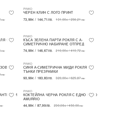
PINKO
-44%
SALE
ЧЕРЕН КЛИН С ЛОГО ПРИНТ
73,99
/
144,71
2
131,00
/
256,21
€
ЛВ.
лв.
€
лв.
PINKO
-64%
SALE
ЛЯ С
КЪСА ЗЕЛЕНА ПАРТИ РОКЛЯ С А-
СИМЕТРИЧНО НАБИРАНЕ ОТПРЕД
74,99
/
146,67
5
210,00
/
410,72
€
ЛВ.
лв.
€
лв.
PINKO
-71%
SALE
ОЗОВО
СИНЯ А-СИМЕТРИЧНА МИДИ РОКЛЯ С
ТЪНКИ ПРЕЗРАМКИ
0
лв.
93,99
/
183,83
320,00
/
625,87
€
ЛВ.
€
лв.
PINKO
-80%
SALE
АНТЕЛА И
КОКТЕЙЛНА ЧЕРНА РОКЛЯ С ЕДНО РАМО
AMURRIO
44,99
/
87,99
230,08
/
450,00
€
ЛВ.
лв.
€
лв.