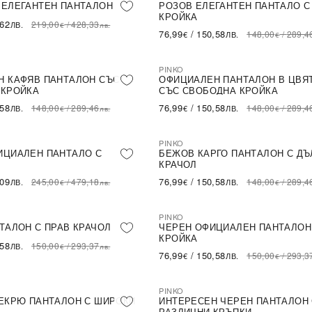
ПОСЛЕДНА БРОЙКА
NEW IN
ПОСЛЕДНА БРОЙКА
 ЕЛЕГАНТЕН ПАНТАЛОН
РОЗОВ ЕЛЕГАНТЕН ПАНТАЛО С
КРОЙКА
,62
219,00
/
428,33
ЛВ.
€
лв.
76,99
/
150,58
148,00
/
289,4
€
ЛВ.
€
PINKO
NEW IN
ПОСЛЕДНА БРОЙКА
Н КАФЯВ ПАНТАЛОН СЪС
ОФИЦИАЛЕН ПАНТАЛОН В ЦВЯ
 КРОЙКА
СЪС СВОБОДНА КРОЙКА
,58
76,99
/
150,58
148,00
/
289,46
148,00
/
289,4
ЛВ.
€
ЛВ.
€
лв.
€
PINKO
ПОСЛЕДНА БРОЙКА
NEW IN
ИЦИАЛЕН ПАНТАЛО С
БЕЖОВ КАРГО ПАНТАЛОН С ДЪ
КРАЧОЛ
,09
76,99
/
150,58
245,00
/
479,18
148,00
/
289,4
ЛВ.
€
ЛВ.
€
лв.
€
PINKO
ПОСЛЕДНА БРОЙКА
NEW IN
ПОСЛЕДНА БРОЙКА
ТАЛОН С ПРАВ КРАЧОЛ
ЧЕРЕН ОФИЦИАЛЕН ПАНТАЛОН
КРОЙКА
,58
150,00
/
293,37
ЛВ.
€
лв.
76,99
/
150,58
150,00
/
293,3
€
ЛВ.
€
PINKO
ПОСЛЕДНА БРОЙКА
NEW IN
ЕКРЮ ПАНТАЛОН С ШИРОКИ
ИНТЕРЕСЕН ЧЕРЕН ПАНТАЛОН
РАЗЛИЧНИ КРЪПКИ