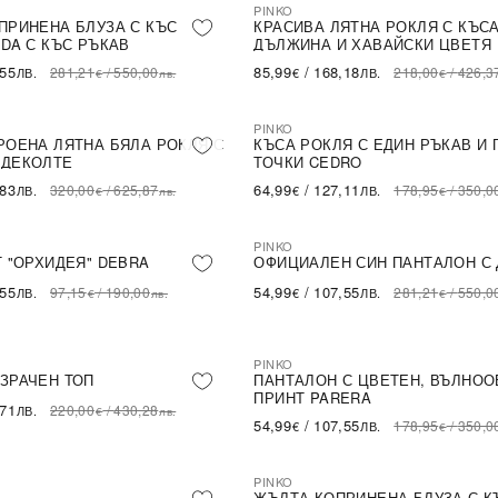
PINKO
-61%
LE
SALE
ПРИНЕНА БЛУЗА С КЪС
КРАСИВА ЛЯТНА РОКЛЯ С КЪС
IDA С КЪС РЪКАВ
ДЪЛЖИНА И ХАВАЙСКИ ЦВЕТЯ
,55
85,99
/
168,18
281,21
/
550,00
218,00
/
426,3
ЛВ.
€
ЛВ.
€
лв.
€
PINKO
-64%
LE
SALE
РОЕНА ЛЯТНА БЯЛА РОКЛЯ С
КЪСА РОКЛЯ С ЕДИН РЪКАВ И 
 ДЕКОЛТЕ
ТОЧКИ CEDRO
,83
64,99
/
127,11
320,00
/
625,87
178,95
/
350,0
ЛВ.
€
ЛВ.
€
лв.
€
PINKO
-80%
LE
SALE
Т "ОРХИДЕЯ" DEBRA
ОФИЦИАЛЕН СИН ПАНТАЛОН С
,55
54,99
/
107,55
97,15
/
190,00
281,21
/
550,0
ЛВ.
€
ЛВ.
€
лв.
€
PINKO
-69%
LE
SALE
ЗРАЧЕН ТОП
ПАНТАЛОН С ЦВЕТЕН, ВЪЛНОО
ПРИНТ PARERA
,71
220,00
/
430,28
ЛВ.
€
лв.
54,99
/
107,55
178,95
/
350,0
€
ЛВ.
€
PINKO
-64%
LE
SALE
ЖЪЛТА КОПРИНЕНА БЛУЗА С К