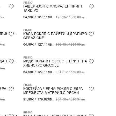
PINKO
-64%
SALE
А
ГАЩЕРИЗОН С ФЛОРАЛЕН ПРИНТ
TARDIVO
64,99
/
127,11
7
178,95
/
350,00
€
ЛВ.
лв.
€
лв.
PINKO
-64%
SALE
ПРИНТ НА
КЪСА РОКЛЯ С ПАЙЕТИ И ДРАПИРОВКА
GREAZIONE
64,99
/
127,11
0
178,95
/
350,00
€
ЛВ.
лв.
€
лв.
PINKO
-77%
SALE
 ДАНТЕЛА
МИДИ ПОЛА В РОЗОВО С ПРИНТ НА
ХИБИСКУС GRACILE
0
лв.
64,99
/
127,11
281,21
/
550,00
€
ЛВ.
€
лв.
PINKO
-65%
SALE
БРАЗЕН
КОКТЕЙЛА ЧЕРНА РОКЛЯ С ЕДРА
МРЕЖЕСТА МАТЕРИЯ С РЕСНИ
91,99
/
179,92
0
264,00
/
516,34
€
ЛВ.
лв.
€
лв.
PINKO
-61%
SALE
ЪС РЪКАВ
КЪСА БЛУЗА С ПОЛО ЯКА И ШАМПА НА