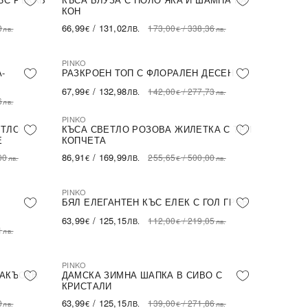
КОН
66,99
/
131,02
0
173,00
/
338,36
€
ЛВ.
лв.
€
лв.
PINKO
-52%
SALE
-
РАЗКРОЕН ТОП С ФЛОРАЛЕН ДЕСЕН
67,99
/
132,98
142,00
/
277,73
€
ЛВ.
€
лв.
6
лв.
PINKO
NEW IN
ПОСЛЕДНА БРОЙКА
ЕТЛО
КЪСА СВЕТЛО РОЗОВА ЖИЛЕТКА С ТРИ
Е
КОПЧЕТА
86,91
/
169,99
00
255,65
/
500,00
€
ЛВ.
лв.
€
лв.
PINKO
NEW IN
ПОСЛЕДНА БРОЙКА
БЯЛ ЕЛЕГАНТЕН КЪС ЕЛЕК С ГОЛ ГРЪБ
63,99
/
125,15
112,00
/
219,05
€
ЛВ.
€
лв.
1
лв.
PINKO
NEW IN
ПОСЛЕДНА БРОЙКА
НАКЪСАН
ДАМСКА ЗИМНА ШАПКА В СИВО С
КРИСТАЛИ
63,99
/
125,15
0
139,00
/
271,86
€
ЛВ.
лв.
€
лв.