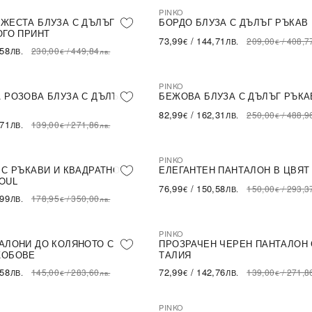
PINKO
ПОСЛЕДНА БРОЙКА
NEW IN
ПОСЛЕДНА БРОЙКА
ЖЕСТА БЛУЗА С ДЪЛЪГ
БОРДО БЛУЗА С ДЪЛЪГ РЪКАВ
ОГО ПРИНТ
73,99
/
144,71
209,00
/
408,7
€
ЛВ.
€
,58
230,00
/
449,84
ЛВ.
€
лв.
PINKO
NEW IN
ПОСЛЕДНА БРОЙКА
 РОЗОВА БЛУЗА С ДЪЛЪГ
БЕЖОВА БЛУЗА С ДЪЛЪГ РЪКА
82,99
/
162,31
250,00
/
488,9
€
ЛВ.
€
,71
139,00
/
271,86
ЛВ.
€
лв.
PINKO
ПОСЛЕДНА БРОЙКА
NEW IN
 С РЪКАВИ И КВАДРАТНО
ЕЛЕГАНТЕН ПАНТАЛОН В ЦВЯТ
OUL
76,99
/
150,58
150,00
/
293,3
€
ЛВ.
€
,99
178,95
/
350,00
ЛВ.
€
лв.
PINKO
ПОСЛЕДНА БРОЙКА
NEW IN
ПОСЛЕДНА БРОЙКА
АЛОНИ ДО КОЛЯНОТО С
ПРОЗРАЧЕН ЧЕРЕН ПАНТАЛОН 
ЖОБОВЕ
ТАЛИЯ
,58
72,99
/
142,76
145,00
/
283,60
139,00
/
271,8
ЛВ.
€
ЛВ.
€
лв.
€
PINKO