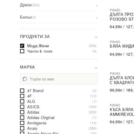
Дрехи
›
(302)
PINKO
-79%
SA
ДЪЛГА ПРО
Бельо
›
(3)
РОЗОВО ST
64,99
/
127
€
ПРОДУКТИ ЗА
PINKO
-64%
SA
Мода Жени
БЯЛА МИДИ
(308)
Чанти & more
(6)
64,99
/
127
€
МАРКА
PINKO
-69%
SA
ДЪЛГА КЛО
С КВАДРАТ
96,99
/
189
47 Brand
€
(2)
4F
(12)
ALG
(1)
PINKO
ASICS
(166)
-64%
SA
КЪСА БЯЛА
Adidas
(233)
AMMIREVO
Adidas Original
(1)
64,99
/
127
€
Ambigante
(14)
Anais
(286)
Angels Never Sin
(30)