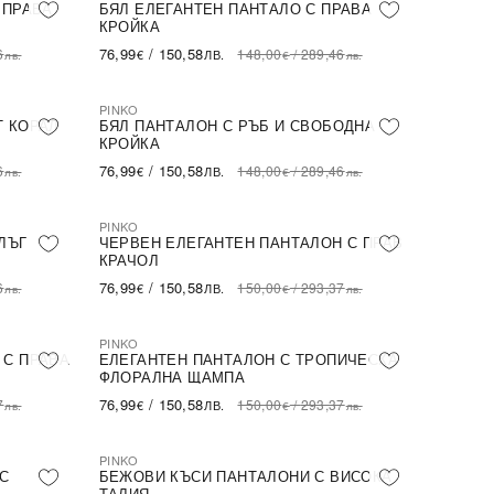
NEW IN
ПОСЛЕДНА БРОЙКА
 ПРАВА
БЯЛ ЕЛЕГАНТЕН ПАНТАЛО С ПРАВА
КРОЙКА
76,99
/
150,58
6
148,00
/
289,46
€
ЛВ.
лв.
€
лв.
PINKO
NEW IN
ПОСЛЕДНА БРОЙКА
Т КОРАЛ
БЯЛ ПАНТАЛОН С РЪБ И СВОБОДНА
КРОЙКА
76,99
/
150,58
6
148,00
/
289,46
€
ЛВ.
лв.
€
лв.
PINKO
NEW IN
ПОСЛЕДНА БРОЙКА
ЛЪГ
ЧЕРВЕН ЕЛЕГАНТЕН ПАНТАЛОН С ПРАВ
КРАЧОЛ
76,99
/
150,58
6
150,00
/
293,37
€
ЛВ.
лв.
€
лв.
PINKO
NEW IN
ПОСЛЕДНА БРОЙКА
 С ПРАВА
ЕЛЕГАНТЕН ПАНТАЛОН С ТРОПИЧЕСКА
ФЛОРАЛНА ЩАМПА
76,99
/
150,58
7
150,00
/
293,37
€
ЛВ.
лв.
€
лв.
PINKO
NEW IN
 С
БЕЖОВИ КЪСИ ПАНТАЛОНИ С ВИСОКА
ТАЛИЯ