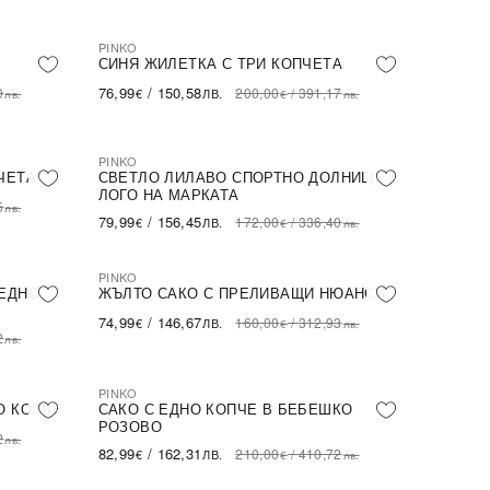
PINKO
NEW IN
СИНЯ ЖИЛЕТКА С ТРИ КОПЧЕТА
76,99
/
150,58
0
200,00
/
391,17
€
ЛВ.
лв.
€
лв.
PINKO
NEW IN
ПОСЛЕДНА БРОЙКА
ЧЕТА
СВЕТЛО ЛИЛАВО СПОРТНО ДОЛНИЩЕ С
ЛОГО НА МАРКАТА
5
лв.
79,99
/
156,45
172,00
/
336,40
€
ЛВ.
€
лв.
PINKO
NEW IN
ПОСЛЕДНА БРОЙКА
 ЕДНО
ЖЪЛТО САКО С ПРЕЛИВАЩИ НЮАНСИ
74,99
/
146,67
160,00
/
312,93
€
ЛВ.
€
лв.
2
лв.
PINKO
NEW IN
О КОПЧЕ
САКО С ЕДНО КОПЧЕ В БЕБЕШКО
РОЗОВО
2
лв.
82,99
/
162,31
210,00
/
410,72
€
ЛВ.
€
лв.