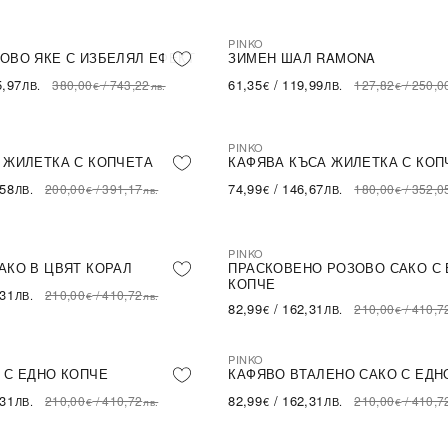
PINKO
NEW IN
ПОСЛЕДНА БРОЙКА
ОВО ЯКЕ С ИЗБЕЛЯЛ ЕФЕКТ
ЗИМЕН ШАЛ RAMONA
5,97
61,35
/
119,99
380,00
/
743,22
127,82
/
250,0
ЛВ.
€
ЛВ.
€
лв.
€
PINKO
ПОСЛЕДНА БРОЙКА
NEW IN
ПОСЛЕДНА БРОЙКА
 ЖИЛЕТКА С КОПЧЕТА
КАФЯВА КЪСА ЖИЛЕТКА С КОП
,58
74,99
/
146,67
200,00
/
391,17
180,00
/
352,0
ЛВ.
€
ЛВ.
€
лв.
€
PINKO
NEW IN
ПОСЛЕДНА БРОЙКА
АКО В ЦВЯТ КОРАЛ
ПРАСКОВЕНО РОЗОВО САКО С
КОПЧЕ
,31
210,00
/
410,72
ЛВ.
€
лв.
82,99
/
162,31
210,00
/
410,7
€
ЛВ.
€
PINKO
ПОСЛЕДНА БРОЙКА
NEW IN
 С ЕДНО КОПЧЕ
КАФЯВО ВТАЛЕНО САКО С ЕДН
,31
82,99
/
162,31
210,00
/
410,72
210,00
/
410,7
ЛВ.
€
ЛВ.
€
лв.
€