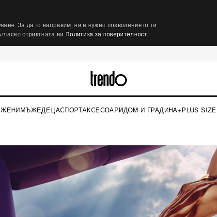
ване. За да го направим, ни е нужно позволението ти
съгласно стриктната ни
Политика за поверителност
.
ЖЕНИ
МЪЖЕ
ДЕЦА
СПОРТ
АКСЕСОАРИ
ДОМ И ГРАДИНА
+PLUS SIZE