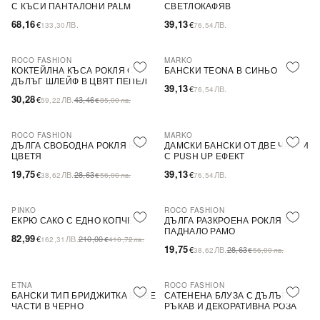
С КЪСИ ПАНТАЛОНИ PALM
СВЕТЛОКАФЯВ
68,16
39,13
€
ЛВ.
€
ЛВ.
133,30
76,54
ROCO FASHION
MARKO
-30%
КОКТЕЙЛНА КЪСА РОКЛЯ С
БАНСКИ TEONA В СИНЬО
ДЪЛЪГ ШЛЕЙФ В ЦВЯТ ПЕПЕЛ
39,13
€
ЛВ.
76,54
ОТ РОЗИ
30,28
€
ЛВ.
43,46
59,22
€
85,00
лв.
ROCO FASHION
MARKO
-31%
ДЪЛГА СВОБОДНА РОКЛЯ НА
ДАМСКИ БАНСКИ ОТ ДВЕ ЧАСТИ
ЦВЕТЯ
С PUSH UP ЕФЕКТ
19,75
39,13
€
ЛВ.
28,63
€
ЛВ.
38,62
€
56,00
лв.
76,54
PINKO
ROCO FASHION
-60%
SALE
-31%
ЕКРЮ САКО С ЕДНО КОПЧЕ
ДЪЛГА РАЗКРОЕНА РОКЛЯ С
ПАДНАЛО РАМО
82,99
€
ЛВ.
210,00
162,31
€
410,72
лв.
19,75
€
ЛВ.
28,63
38,62
€
56,00
лв.
ETNA
ROCO FASHION
-30%
БАНСКИ ТИП БРИДЖИТКА В ДВЕ
САТЕНЕНА БЛУЗА С ДЪЛЪГ
ЧАСТИ В ЧЕРНО
РЪКАВ И ДЕКОРАТИВНА РОЗА
EVELYN