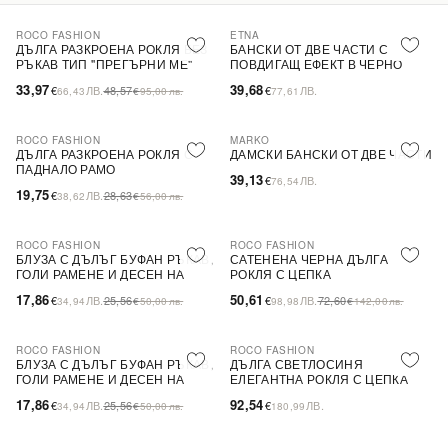
ROCO FASHION
ETNA
-30%
ДЪЛГА РАЗКРОЕНА РОКЛЯ БЕЗ
БАНСКИ ОТ ДВЕ ЧАСТИ С
РЪКАВ ТИП ''ПРЕГЪРНИ МЕ''
ПОВДИГАЩ ЕФЕКТ В ЧЕРНО
33,97
39,68
€
ЛВ.
48,57
€
ЛВ.
66,43
€
95,00
лв.
77,61
ROCO FASHION
MARKO
-31%
ДЪЛГА РАЗКРОЕНА РОКЛЯ С
ДАМСКИ БАНСКИ ОТ ДВЕ ЧАСТИ
ПАДНАЛО РАМО
39,13
€
ЛВ.
76,54
19,75
€
ЛВ.
28,63
38,62
€
56,00
лв.
ROCO FASHION
ROCO FASHION
-30%
-30%
БЛУЗА С ДЪЛЪГ БУФАН РЪКАВ,
САТЕНЕНА ЧЕРНА ДЪЛГА
ГОЛИ РАМЕНЕ И ДЕСЕН НА
РОКЛЯ С ЦЕПКА
ЦВЕТЯ LIMA
17,86
50,61
€
ЛВ.
25,56
€
ЛВ.
72,60
34,94
€
50,00
лв.
98,98
€
142,00
лв.
ROCO FASHION
ROCO FASHION
-30%
БЛУЗА С ДЪЛЪГ БУФАН РЪКАВ,
ДЪЛГА СВЕТЛОСИНЯ
ГОЛИ РАМЕНЕ И ДЕСЕН НА
ЕЛЕГАНТНА РОКЛЯ С ЦЕПКА
ЦВЕТЯ LIMA
17,86
92,54
€
ЛВ.
25,56
€
ЛВ.
34,94
€
50,00
лв.
180,99