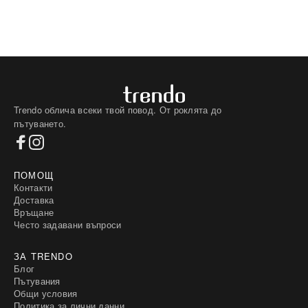
Trendo облича всеки твой повод. От роклята до
пътуването.
ПОМОЩ
Контакти
Доставка
Връщане
Често задавани въпроси
ЗА TRENDO
Блог
Пътувания
Общи условия
Политика за лични данни