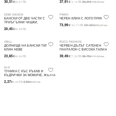
30,51
37,91
€
ЛВ.
€
ЛВ.
54,20
59,67
74,14
€
106,00
лв.
DEMI SAISON
PINKO
-44%
SALE
БАНСКИ ОТ ДВЕ ЧАСТИ С
ЧЕРЕН КЛИН С ЛОГО ПРИНТ
ТРИЪГЪЛНИ ЧАШКИ,
73,99
€
ЛВ.
131,00
144,71
€
256,21
лв.
БЕЗЦВЕТЕН
20,45
€
ЛВ.
39,99
IRALL
ROCO FASHION
-30%
ДОЛНИЩЕ НА БАНСКИ ТИП
ЧЕРВЕН ДЪЛЪГ САТЕНЕН
КЛИН HEBE
ПАНТАЛОН С ВИСОКА ТАЛИЯ
23,85
39,49
€
ЛВ.
€
ЛВ.
56,75
46,64
77,24
€
111,00
лв.
ALG
-50%
SALE
ТУНИКА С КЪС РЪКАВ И
ПОСЛЕДНА БРОЙКА
КЪДРИЧКИ ЗА МОМИЧЕ, ЖЪЛТА
2,27
€
ЛВ.
4,54
4,43
€
8,87
лв.