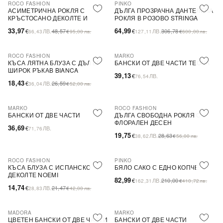
ROCO FASHION
PINKO
-30%
-79%
SALE
АСИМЕТРИЧНА РОКЛЯ С
ДЪЛГА ПРОЗРАЧНА ДАНТЕЛЕНА
КРЪСТОСАНО ДЕКОЛТЕ И
РОКЛЯ В РОЗОВО STRINGA
ДЕБЕЛИ ПРЕЗРАМКИ BRIDE
33,97
64,99
€
ЛВ.
48,57
€
ЛВ.
306,78
66,43
€
95,00
лв.
127,11
€
600,00
лв.
ROCO FASHION
MARKO
-31%
КЪСА ЛЯТНА БЛУЗА С ДЪЛЪГ
БАНСКИ ОТ ДВЕ ЧАСТИ TEONA
ШИРОК РЪКАВ BIANCA
39,13
€
ЛВ.
76,54
18,43
€
ЛВ.
26,59
36,04
€
52,00
лв.
MARKO
ROCO FASHION
-31%
БАНСКИ ОТ ДВЕ ЧАСТИ
ДЪЛГА СВОБОДНА РОКЛЯ С
ФЛОРАЛЕН ДЕСЕН
36,69
€
ЛВ.
71,76
19,75
€
ЛВ.
28,63
38,62
€
56,00
лв.
ROCO FASHION
PINKO
-31%
-60%
SALE
КЪСА БЛУЗА С ИСПАНСКО
БЯЛО САКО С ЕДНО КОПЧЕ
ДЕКОЛТЕ NOEMI
82,99
€
ЛВ.
210,00
162,31
€
410,72
лв.
14,74
€
ЛВ.
21,47
28,83
€
42,00
лв.
MADORA
MARKO
ЦВЕТЕН БАНСКИ ОТ ДВЕ ЧАСТИ
БАНСКИ ОТ ДВЕ ЧАСТИ