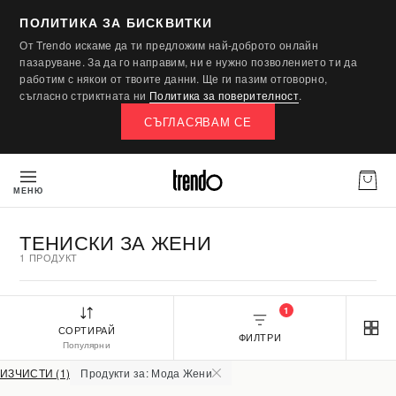
ПОЛИТИКА ЗА БИСКВИТКИ
От Trendo искаме да ти предложим най-доброто онлайн
пазаруване. За да го направим, ни е нужно позволението ти да
работим с някои от твоите данни. Ще ги пазим отговорно,
съгласно стриктната ни
Политика за поверителност
.
СЪГЛАСЯВАМ СЕ
МЕНЮ
ТЕНИСКИ ЗА ЖЕНИ
1 ПРОДУКТ
1
СОРТИРАЙ
ФИЛТРИ
Популярни
ИЗЧИСТИ (1)
Продукти за: Мода Жени