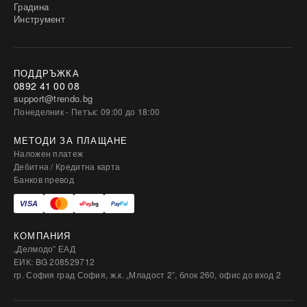
Градина
Инструмент
ПОДДРЪЖКА
0892 41 00 08
support@trendo.bg
Понеделник - Петък: 09:00 до 18:00
МЕТОДИ ЗА ПЛАЩАНЕ
Наложен платеж
Дебитна / Кредитна карта
Банков превод
КОМПАНИЯ
„Делмодо” ЕАД
ЕИК: BG 208529712
гр. София град София, ж.к. „Младост 2”, блок 260, офис до вход 2