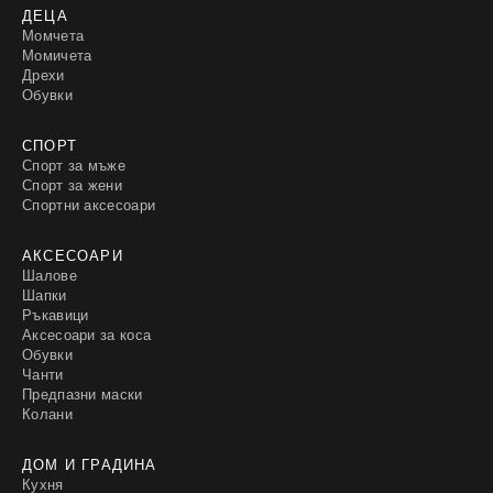
ДЕЦА
Момчета
Момичета
Дрехи
Обувки
СПОРТ
Спорт за мъже
Спорт за жени
Спортни аксесоари
АКСЕСОАРИ
Шалове
Шапки
Ръкавици
Аксесоари за коса
Обувки
Чанти
Предпазни маски
Колани
ДОМ И ГРАДИНА
Кухня