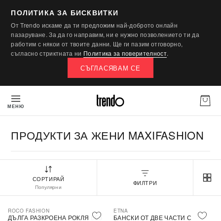
ПОЛИТИКА ЗА БИСКВИТКИ
От Trendo искаме да ти предложим най-доброто онлайн
пазаруване. За да го направим, ни е нужно позволението ти да
работим с някои от твоите данни. Ще ги пазим отговорно,
съгласно стриктната ни
Политика за поверителност
.
СЪГЛАСЯВАМ СЕ
МЕНЮ
ПРОДУКТИ ЗА ЖЕНИ MAXIFASHION
СОРТИРАЙ
ФИЛТРИ
Популярни
ROCO FASHION
ETNA
-30%
ДЪЛГА РАЗКРОЕНА РОКЛЯ БЕЗ
БАНСКИ ОТ ДВЕ ЧАСТИ С