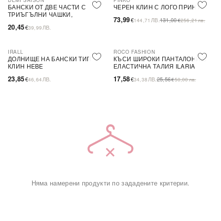
DEMI SAISON
PINKO
-44%
SALE
БАНСКИ ОТ ДВЕ ЧАСТИ С
ЧЕРЕН КЛИН С ЛОГО ПРИНТ
ТРИЪГЪЛНИ ЧАШКИ,
73,99
€
ЛВ.
131,00
144,71
€
256,21
лв.
БЕЗЦВЕТЕН
20,45
€
ЛВ.
39,99
IRALL
ROCO FASHION
-31%
ДОЛНИЩЕ НА БАНСКИ ТИП
КЪСИ ШИРОКИ ПАНТАЛОНИ С
КЛИН HEBE
ЕЛАСТИЧНА ТАЛИЯ ILARIA
23,85
17,58
€
ЛВ.
€
ЛВ.
25,56
46,64
34,38
€
50,00
лв.
Няма намерени продукти по зададените критерии.