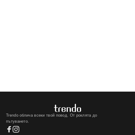
Trendo облича всеки твой повод. От роклята до
пътуването.