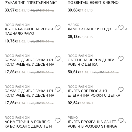
РЪКАВ ТИП ''ПРЕГЪРНИ МЕ''
ПОВДИГАЩ ЕФЕКТ В ЧЕРНО
33,97
39,68
€
ЛВ.
48,57
€
ЛВ.
66,43
€
95,00
лв.
77,61
ROCO FASHION
MARKO
-31%
ДЪЛГА РАЗКРОЕНА РОКЛЯ С
ДАМСКИ БАНСКИ ОТ ДВЕ ЧАСТИ
ПАДНАЛО РАМО
39,13
€
ЛВ.
76,54
19,75
€
ЛВ.
28,63
38,62
€
56,00
лв.
ROCO FASHION
ROCO FASHION
-30%
-30%
БЛУЗА С ДЪЛЪГ БУФАН РЪКАВ,
САТЕНЕНА ЧЕРНА ДЪЛГА
ГОЛИ РАМЕНЕ И ДЕСЕН НА
РОКЛЯ С ЦЕПКА
ЦВЕТЯ LIMA
17,86
50,61
€
ЛВ.
25,56
€
ЛВ.
72,60
34,94
€
50,00
лв.
98,98
€
142,00
лв.
ROCO FASHION
ROCO FASHION
-30%
БЛУЗА С ДЪЛЪГ БУФАН РЪКАВ,
ДЪЛГА СВЕТЛОСИНЯ
ГОЛИ РАМЕНЕ И ДЕСЕН НА
ЕЛЕГАНТНА РОКЛЯ С ЦЕПКА
ЦВЕТЯ LIMA
17,86
92,54
€
ЛВ.
25,56
€
ЛВ.
34,94
€
50,00
лв.
180,99
ROCO FASHION
PINKO
-30%
-79%
SALE
АСИМЕТРИЧНА РОКЛЯ С
ДЪЛГА ПРОЗРАЧНА ДАНТЕЛЕНА
КРЪСТОСАНО ДЕКОЛТЕ И
РОКЛЯ В РОЗОВО STRINGA
ДЕБЕЛИ ПРЕЗРАМКИ BRIDE