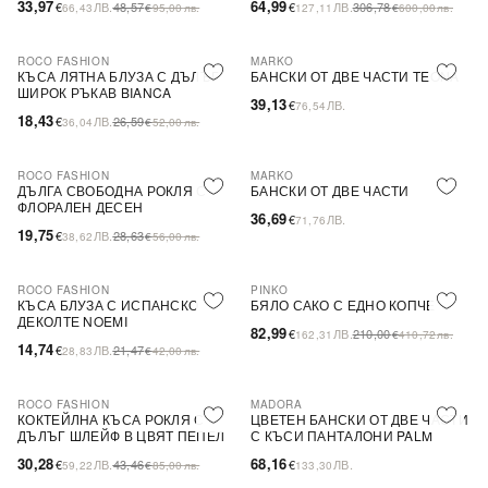
33,97
64,99
€
ЛВ.
48,57
€
ЛВ.
306,78
66,43
€
95,00
лв.
127,11
€
600,00
лв.
ROCO FASHION
MARKO
-31%
КЪСА ЛЯТНА БЛУЗА С ДЪЛЪГ
БАНСКИ ОТ ДВЕ ЧАСТИ TEONA
ШИРОК РЪКАВ BIANCA
39,13
€
ЛВ.
76,54
18,43
€
ЛВ.
26,59
36,04
€
52,00
лв.
ROCO FASHION
MARKO
-31%
ДЪЛГА СВОБОДНА РОКЛЯ С
БАНСКИ ОТ ДВЕ ЧАСТИ
ФЛОРАЛЕН ДЕСЕН
36,69
€
ЛВ.
71,76
19,75
€
ЛВ.
28,63
38,62
€
56,00
лв.
ROCO FASHION
PINKO
-31%
-60%
SALE
КЪСА БЛУЗА С ИСПАНСКО
БЯЛО САКО С ЕДНО КОПЧЕ
ДЕКОЛТЕ NOEMI
82,99
€
ЛВ.
210,00
162,31
€
410,72
лв.
14,74
€
ЛВ.
21,47
28,83
€
42,00
лв.
ROCO FASHION
MADORA
-30%
КОКТЕЙЛНА КЪСА РОКЛЯ С
ЦВЕТЕН БАНСКИ ОТ ДВЕ ЧАСТИ
ДЪЛЪГ ШЛЕЙФ В ЦВЯТ ПЕПЕЛ
С КЪСИ ПАНТАЛОНИ PALM
ОТ РОЗИ
30,28
68,16
€
ЛВ.
43,46
€
ЛВ.
59,22
€
85,00
лв.
133,30