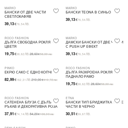
MARKO
MARKO
БАНСКИ ОТ ДВЕ ЧАСТИ
БАНСКИ TEONA В СИНЬО
СВЕТЛОКАФЯВ
39,13
€
ЛВ.
76,54
39,13
€
ЛВ.
76,54
ROCO FASHION
MARKO
-31%
ДЪЛГА СВОБОДНА РОКЛЯ НА
ДАМСКИ БАНСКИ ОТ ДВЕ ЧАСТИ
ЦВЕТЯ
С PUSH UP ЕФЕКТ
19,75
39,13
€
ЛВ.
28,63
€
ЛВ.
38,62
€
56,00
лв.
76,54
PINKO
ROCO FASHION
-60%
SALE
-31%
ЕКРЮ САКО С ЕДНО КОПЧЕ
ДЪЛГА РАЗКРОЕНА РОКЛЯ С
ПАДНАЛО РАМО
82,99
€
ЛВ.
210,00
162,31
€
410,72
лв.
19,75
€
ЛВ.
28,63
38,62
€
56,00
лв.
ROCO FASHION
ETNA
-30%
САТЕНЕНА БЛУЗА С ДЪЛЪГ
БАНСКИ ТИП БРИДЖИТКА В ДВЕ
РЪКАВ И ДЕКОРАТИВНА РОЗА
ЧАСТИ В ЧЕРНО
EVELYN
37,91
30,51
€
ЛВ.
54,20
€
ЛВ.
74,14
€
106,00
лв.
59,67