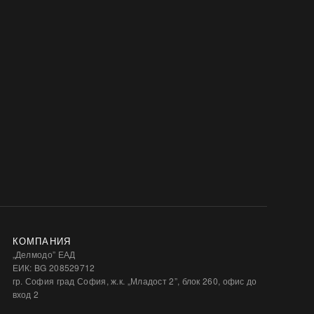
КОМПАНИЯ
„Делмодо” ЕАД
ЕИК: BG 208529712
гр. София град София, ж.к. „Младост 2”, блок 260, офис до
вход 2