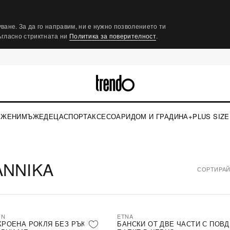
ване. За да го направим, ни е нужно позволението ти
съгласно стриктната ни
Политика за поверителност
.
ЖЕНИ
МЪЖЕ
ДЕЦА
СПОРТ
АКСЕСОАРИ
ДОМ И ГРАДИНА
+PLUS SIZE
ANNIKA
СОРТИРАЙ
ON
ETNA
КРОЕНА РОКЛЯ БЕЗ РЪКАВ
БАНСКИ ОТ ДВЕ ЧАСТИ С ПОВ