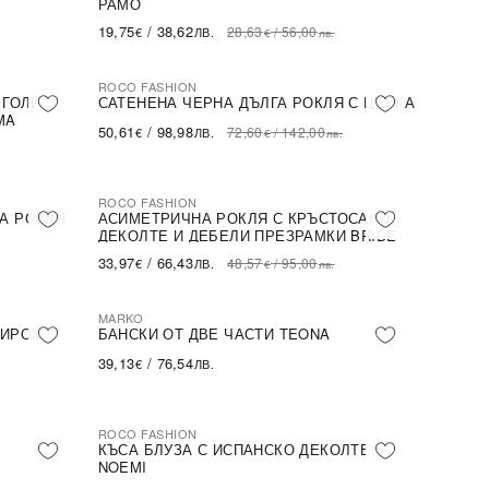
РАМО
19,75
/
38,62
28,63
/
56,00
€
ЛВ.
€
лв.
ROCO FASHION
-30%
 ГОЛИ
САТЕНЕНА ЧЕРНА ДЪЛГА РОКЛЯ С ЦЕПКА
MA
50,61
/
98,98
72,60
/
142,00
€
ЛВ.
€
лв.
ROCO FASHION
-30%
А РОКЛЯ
АСИМЕТРИЧНА РОКЛЯ С КРЪСТОСАНО
ДЕКОЛТЕ И ДЕБЕЛИ ПРЕЗРАМКИ BRIDE
33,97
/
66,43
48,57
/
95,00
€
ЛВ.
€
лв.
MARKO
ШИРОК
БАНСКИ ОТ ДВЕ ЧАСТИ TEONA
39,13
/
76,54
€
ЛВ.
ROCO FASHION
-31%
КЪСА БЛУЗА С ИСПАНСКО ДЕКОЛТЕ
NOEMI