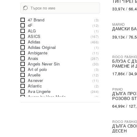
ТИП ''ПРЕГ
33,97
/
66,
€
47 Brand
(3)
MARKO
4F
(12)
ДАМСКИ БА
ALG
(1)
ASICS
(167)
39,13
/
76,
€
Adidas
(466)
Adidas Original
(1)
Ambigante
(11)
ROCO FASHI
Anais
(287)
-30%
БЛУЗА С Д
Angels Never Sin
(30)
РАМЕНЕ И 
Art of polo
(3)
17,86
/
34,
€
Aruelle
(12)
Asnever
(11)
Atlantic
(2)
PINKO
Ava Lingerie
(244)
-79%
SA
ДЪЛГА ПРО
Aware by Vero Moda
(2)
РОЗОВО ST
BADU
(107)
64,99
/
127
€
BASIC FEEL GOOD
(533)
BERRAK
(66)
BETSY
(2)
ROCO FASHI
Babell
-31%
(493)
ДЪЛГА СВО
Babella
(86)
ДЕСЕН
Bama
(2)