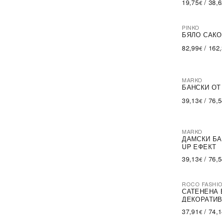
19,75
/
38,
€
Bella Misteria
(1)
Bershka
(2)
Big Star
(38)
PINKO
-60%
SA
Brave Soul
(6)
БЯЛО САКО
CALBEN
(6)
82,99
/
162
€
CHAMUR NATIONAL
(2)
CMP
(4)
CROSBY
(2)
Calimera
(86)
MARKO
Calvin Klein
БАНСКИ ОТ
(6)
Cana
(55)
39,13
/
76,
€
Canterbury
(1)
City Donna
(8)
Clowse
(1)
Columbia
(5)
MARKO
ДАМСКИ БА
Cornette
(2)
UP ЕФЕКТ
DKaren
(297)
DStreet
(1)
39,13
/
76,
€
Daysie
(6)
De Lafense
(181)
Demi Saison
ROCO FASHI
(18)
-30%
САТЕНЕНА 
Denim Innovative Desing
(4)
ДЕКОРАТИВ
Diadora
(4)
Donna
37,91
/
74,
(400)
€
Dorota
(12)