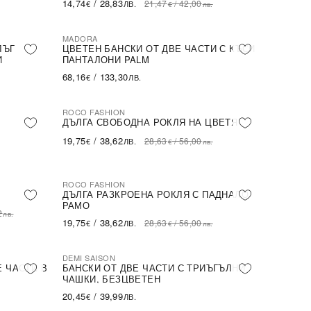
14,74
/
28,83
21,47
/
42,00
€
ЛВ.
€
лв.
MADORA
ЛЪГ
ЦВЕТЕН БАНСКИ ОТ ДВЕ ЧАСТИ С КЪСИ
И
ПАНТАЛОНИ PALM
68,16
/
133,30
€
ЛВ.
ROCO FASHION
-31%
ДЪЛГА СВОБОДНА РОКЛЯ НА ЦВЕТЯ
19,75
/
38,62
28,63
/
56,00
€
ЛВ.
€
лв.
ROCO FASHION
-31%
ДЪЛГА РАЗКРОЕНА РОКЛЯ С ПАДНАЛО
РАМО
2
лв.
19,75
/
38,62
28,63
/
56,00
€
ЛВ.
€
лв.
DEMI SAISON
Е ЧАСТИ В
БАНСКИ ОТ ДВЕ ЧАСТИ С ТРИЪГЪЛНИ
ЧАШКИ, БЕЗЦВЕТЕН
20,45
/
39,99
€
ЛВ.