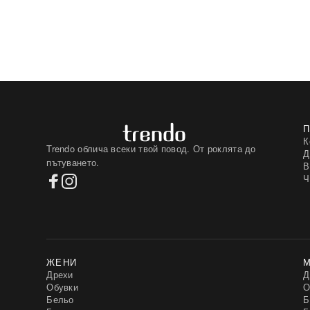
Kinga
(58)
Konrad
(29)
L&L
(15)
L&amp;L
(16)
LAKERTA
(512)
LEFON
(2)
LIZZET
(1)
LYKOSS
(2)
Lapinee
(146)
Lee Cooper
(1)
Levi's
(6)
Lily Rose
(27)
К
Trendo облича всеки твой повод. От роклята до
LivCo Corsetti
(255)
Д
пътуването.
Lookat
(2)
В
Lorin
(73)
Ч
Lotto
(6)
LoveYourCurvy
(968)
Lumberjack
(12)
Lupoline
(2)
M-Max
(80)
MARIQUITA
(28)
ЖЕНИ
MINT
(4)
Дрехи
MKMSwetry
Д
(32)
Обувки
MOODO
О
(11)
Бельо
MORE
Б
(10)