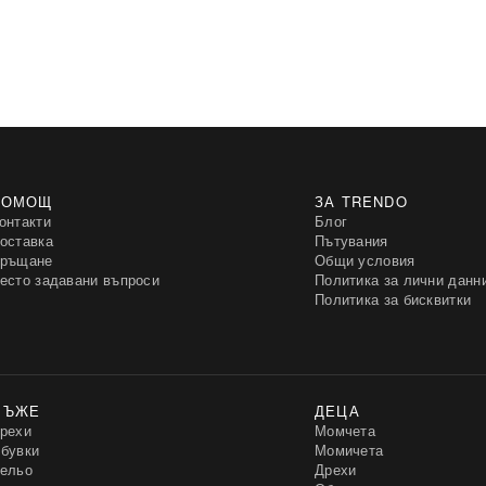
ПОМОЩ
ЗА TRENDO
онтакти
Блог
оставка
Пътувания
ръщане
Общи условия
есто задавани въпроси
Политика за лични данн
Политика за бисквитки
МЪЖЕ
ДЕЦА
рехи
Момчета
бувки
Момичета
ельо
Дрехи