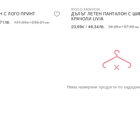
ROCO FASHION
-31%
LE
Н С ЛОГО ПРИНТ
ДЪЛЪГ ЛЕТЕН ПАНТАЛОН С ШИ
КРАЧОЛИ LIVIA
,71
131,00
/
256,21
ЛВ.
€
лв.
23,69
/
46,34
34,26
/
67,00
€
ЛВ.
€
лв.
Няма намерени продукти по зададен