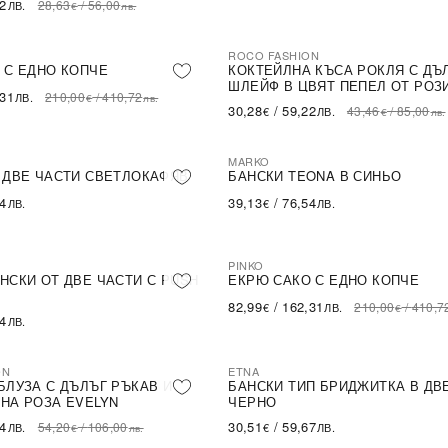
62
28,63
/
56,00
ЛВ.
€
лв.
ROCO FASHION
-30%
LE
 С ЕДНО КОПЧЕ
КОКТЕЙЛНА КЪСА РОКЛЯ С ДЪ
ШЛЕЙФ В ЦВЯТ ПЕПЕЛ ОТ РОЗ
,31
210,00
/
410,72
ЛВ.
€
лв.
30,28
/
59,22
43,46
/
85,00
€
ЛВ.
€
лв.
MARKO
 ДВЕ ЧАСТИ СВЕТЛОКАФЯВ
БАНСКИ TEONA В СИНЬО
54
39,13
/
76,54
ЛВ.
€
ЛВ.
PINKO
-60%
SALE
НСКИ ОТ ДВЕ ЧАСТИ С PUSH
ЕКРЮ САКО С ЕДНО КОПЧЕ
82,99
/
162,31
210,00
/
410,7
€
ЛВ.
€
54
ЛВ.
ON
ETNA
БЛУЗА С ДЪЛЪГ РЪКАВ И
БАНСКИ ТИП БРИДЖИТКА В ДВ
НА РОЗА EVELYN
ЧЕРНО
14
30,51
/
59,67
54,20
/
106,00
ЛВ.
€
ЛВ.
€
лв.