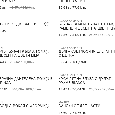
ЪРНИ МЕ''
ЕФЕКТ В ЧЕРНО
43
39,68
/
77,61
48,57
/
95,00
ЛВ.
€
ЛВ.
€
лв.
ROCO FASHION
-30%
НСКИ ОТ ДВЕ ЧАСТИ
БЛУЗА С ДЪЛЪГ БУФАН РЪКАВ,
РАМЕНЕ И ДЕСЕН НА ЦВЕТЯ LI
54
ЛВ.
17,86
/
34,94
25,56
/
50,00
€
ЛВ.
€
лв.
ON
ROCO FASHION
ЪЛЪГ БУФАН РЪКАВ, ГОЛИ
ДЪЛГА СВЕТЛОСИНЯ ЕЛЕГАНТН
ДЕСЕН НА ЦВЕТЯ LIMA
С ЦЕПКА
94
92,54
/
180,99
25,56
/
50,00
ЛВ.
€
ЛВ.
€
лв.
ROCO FASHION
-31%
LE
ЗРАЧНА ДАНТЕЛЕНА РОКЛЯ В
КЪСА ЛЯТНА БЛУЗА С ДЪЛЪГ 
RINGA
РЪКАВ BIANCA
,11
18,43
/
36,04
306,78
/
600,00
26,59
/
52,00
ЛВ.
€
ЛВ.
€
лв.
€
лв.
ON
MARKO
БОДНА РОКЛЯ С ФЛОРАЛЕН
БАНСКИ ОТ ДВЕ ЧАСТИ
36,69
/
71,76
€
ЛВ.