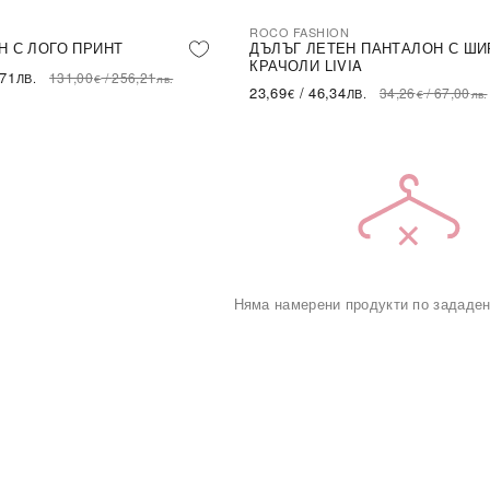
ROCO FASHION
-31%
LE
Н С ЛОГО ПРИНТ
ДЪЛЪГ ЛЕТЕН ПАНТАЛОН С ШИ
КРАЧОЛИ LIVIA
,71
131,00
/
256,21
ЛВ.
€
лв.
23,69
/
46,34
34,26
/
67,00
€
ЛВ.
€
лв.
Няма намерени продукти по зададен