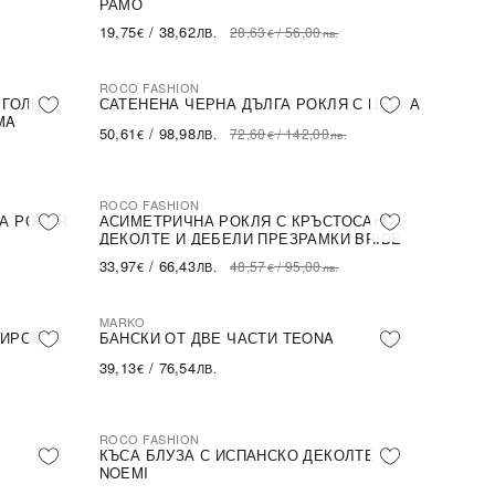
РАМО
19,75
/
38,62
28,63
/
56,00
€
ЛВ.
€
лв.
ROCO FASHION
-30%
 ГОЛИ
САТЕНЕНА ЧЕРНА ДЪЛГА РОКЛЯ С ЦЕПКА
MA
50,61
/
98,98
72,60
/
142,00
€
ЛВ.
€
лв.
ROCO FASHION
-30%
А РОКЛЯ
АСИМЕТРИЧНА РОКЛЯ С КРЪСТОСАНО
ДЕКОЛТЕ И ДЕБЕЛИ ПРЕЗРАМКИ BRIDE
33,97
/
66,43
48,57
/
95,00
€
ЛВ.
€
лв.
MARKO
ШИРОК
БАНСКИ ОТ ДВЕ ЧАСТИ TEONA
39,13
/
76,54
€
ЛВ.
ROCO FASHION
-31%
КЪСА БЛУЗА С ИСПАНСКО ДЕКОЛТЕ
NOEMI