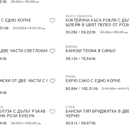
62
28,63
/
56,00
ЛВ.
€
лв.
ROCO FASHION
-30%
LE
 С ЕДНО КОПЧЕ
КОКТЕЙЛНА КЪСА РОКЛЯ С ДЪ
ШЛЕЙФ В ЦВЯТ ПЕПЕЛ ОТ РОЗ
,31
210,00
/
410,72
ЛВ.
€
лв.
30,28
/
59,22
43,46
/
85,00
€
ЛВ.
€
лв.
MARKO
 ДВЕ ЧАСТИ СВЕТЛОКАФЯВ
БАНСКИ TEONA В СИНЬО
54
39,13
/
76,54
ЛВ.
€
ЛВ.
PINKO
-60%
SALE
НСКИ ОТ ДВЕ ЧАСТИ С PUSH
ЕКРЮ САКО С ЕДНО КОПЧЕ
82,99
/
162,31
210,00
/
410,7
€
ЛВ.
€
54
ЛВ.
ON
ETNA
БЛУЗА С ДЪЛЪГ РЪКАВ И
БАНСКИ ТИП БРИДЖИТКА В ДВ
НА РОЗА EVELYN
ЧЕРНО
14
30,51
/
59,67
54,20
/
106,00
ЛВ.
€
ЛВ.
€
лв.