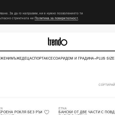
ване. За да го направим, ни е нужно позволението ти
съгласно стриктната ни
Политика за поверителност
.
ЖЕНИ
МЪЖЕ
ДЕЦА
СПОРТ
АКСЕСОАРИ
ДОМ И ГРАДИНА
+PLUS SIZE
СОРТИРАЙ
ON
ETNA
КРОЕНА РОКЛЯ БЕЗ РЪКАВ
БАНСКИ ОТ ДВЕ ЧАСТИ С ПОВ