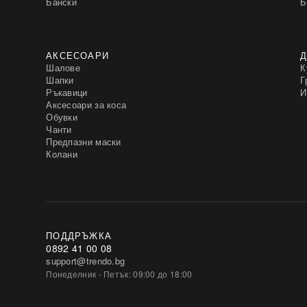
Бански
ZULUNA
Б
(2)
Zabaione
(8)
ex moda
(71)
factoryprice.eu
(12)
oneill
(2)
АКСЕСОАРИ
Д
trendo choice
(7047)
Шалове
К
Кatrus
(2)
Шапки
Г
Ръкавици
И
Аксесоари за коса
Обувки
Чанти
Предпазни маски
Колани
ПОДДРЪЖКА
0892 41 00 08
support@trendo.bg
Понеделник - Петък: 09:00 до 18:00