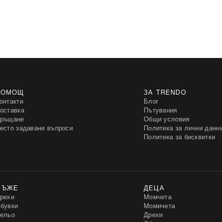
ПОМОЩ
ЗА TRENDO
онтакти
Блог
оставка
Пътувания
ръщане
Общи условия
есто задавани въпроси
Политика за лични данн
Политика за бисквитки
МЪЖЕ
ДЕЦА
рехи
Момчета
бувки
Момичета
ельо
Дрехи