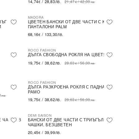
14,74
/
28,83
21,47
/
42,00
€
ЛВ.
€
лв.
MADORA
ЛЪГ
ЦВЕТЕН БАНСКИ ОТ ДВЕ ЧАСТИ С КЪСИ
И
ПАНТАЛОНИ PALM
68,16
/
133,30
€
ЛВ.
ROCO FASHION
-31%
ДЪЛГА СВОБОДНА РОКЛЯ НА ЦВЕТЯ
19,75
/
38,62
28,63
/
56,00
€
ЛВ.
€
лв.
ROCO FASHION
-31%
ДЪЛГА РАЗКРОЕНА РОКЛЯ С ПАДНАЛО
РАМО
2
лв.
19,75
/
38,62
28,63
/
56,00
€
ЛВ.
€
лв.
DEMI SAISON
Е ЧАСТИ В
БАНСКИ ОТ ДВЕ ЧАСТИ С ТРИЪГЪЛНИ
ЧАШКИ, БЕЗЦВЕТЕН
20,45
/
39,99
€
ЛВ.