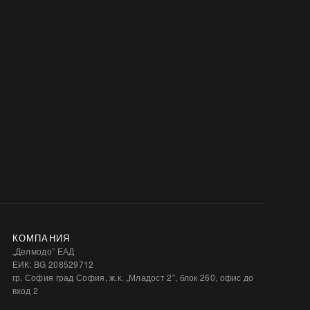
КОМПАНИЯ
„Делмодо” ЕАД
ЕИК: BG 208529712
гр. София град София, ж.к. „Младост 2”, блок 260, офис до
вход 2