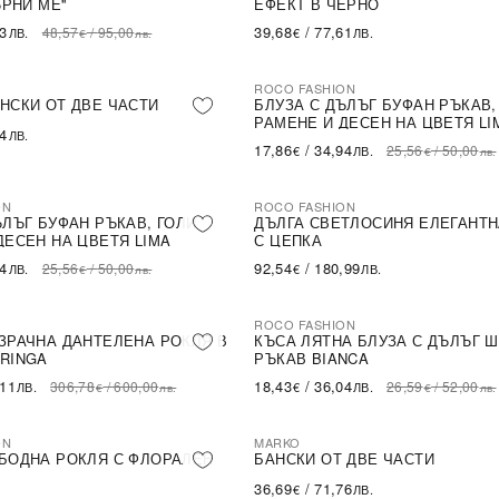
ЪРНИ МЕ''
ЕФЕКТ В ЧЕРНО
43
39,68
/
77,61
48,57
/
95,00
ЛВ.
€
ЛВ.
€
лв.
ROCO FASHION
-30%
НСКИ ОТ ДВЕ ЧАСТИ
БЛУЗА С ДЪЛЪГ БУФАН РЪКАВ,
РАМЕНЕ И ДЕСЕН НА ЦВЕТЯ LI
54
ЛВ.
17,86
/
34,94
25,56
/
50,00
€
ЛВ.
€
лв.
ON
ROCO FASHION
ЪЛЪГ БУФАН РЪКАВ, ГОЛИ
ДЪЛГА СВЕТЛОСИНЯ ЕЛЕГАНТН
ДЕСЕН НА ЦВЕТЯ LIMA
С ЦЕПКА
94
92,54
/
180,99
25,56
/
50,00
ЛВ.
€
ЛВ.
€
лв.
ROCO FASHION
-31%
LE
ЗРАЧНА ДАНТЕЛЕНА РОКЛЯ В
КЪСА ЛЯТНА БЛУЗА С ДЪЛЪГ 
RINGA
РЪКАВ BIANCA
,11
18,43
/
36,04
306,78
/
600,00
26,59
/
52,00
ЛВ.
€
ЛВ.
€
лв.
€
лв.
ON
MARKO
БОДНА РОКЛЯ С ФЛОРАЛЕН
БАНСКИ ОТ ДВЕ ЧАСТИ
36,69
/
71,76
€
ЛВ.