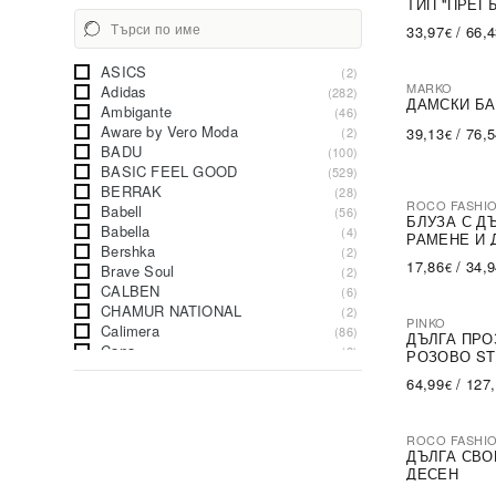
ТИП ''ПРЕГ
33,97
/
66,
€
ASICS
(2)
MARKO
Adidas
(282)
ДАМСКИ БА
Ambigante
(46)
Aware by Vero Moda
(2)
39,13
/
76,
€
BADU
(100)
BASIC FEEL GOOD
(529)
BERRAK
(28)
ROCO FASHI
Babell
(56)
-30%
БЛУЗА С Д
Babella
(4)
РАМЕНЕ И 
Bershka
(2)
17,86
/
34,
€
Brave Soul
(2)
CALBEN
(6)
CHAMUR NATIONAL
(2)
PINKO
Calimera
(86)
-79%
SA
ДЪЛГА ПРО
Cana
(2)
РОЗОВО ST
Canterbury
(1)
64,99
/
127
€
City Donna
(8)
Columbia
(1)
DKaren
(14)
ROCO FASHI
DStreet
-31%
(1)
ДЪЛГА СВО
Daysie
(6)
ДЕСЕН
De Lafense
(32)