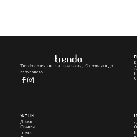
Rossli
(2)
Rue Paris
(2221)
SELECT
(1)
Sensis
(8)
Sublevel
(428)
TOMMY LIFE
(2)
TWINSET
(1)
Taro
(4)
Top Secret
(42)
Trendy. ING
(22)
Under Armour
(8)
Unique 21
(1)
К
Trendo облича всеки твой повод. От роклята до
VERO MODA
(8)
Д
пътуването.
VITON
(10)
В
Vero Moda Curve
(5)
Ч
Vikki
(8)
Vincenove
(6)
Vinceotto
(40)
Vittoria Ventini
(32)
Vivid
(4)
Wool Fashion Italia
(663)
ЖЕНИ
Wow Donna
(10)
Дрехи
YUPS
Д
(2)
Обувки
Your Red Lips
О
(10)
Бельо
Z-Desing Jacket Style
Б
(18)