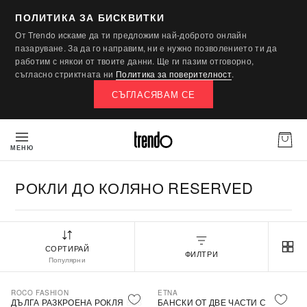
ПОЛИТИКА ЗА БИСКВИТКИ
От Trendo искаме да ти предложим най-доброто онлайн
пазаруване. За да го направим, ни е нужно позволението ти да
работим с някои от твоите данни. Ще ги пазим отговорно,
съгласно стриктната ни
Политика за поверителност
.
СЪГЛАСЯВАМ СЕ
МЕНЮ
РОКЛИ ДО КОЛЯНО RESERVED
СОРТИРАЙ
ФИЛТРИ
Популярни
ROCO FASHION
ETNA
-30%
ДЪЛГА РАЗКРОЕНА РОКЛЯ БЕЗ
БАНСКИ ОТ ДВЕ ЧАСТИ С