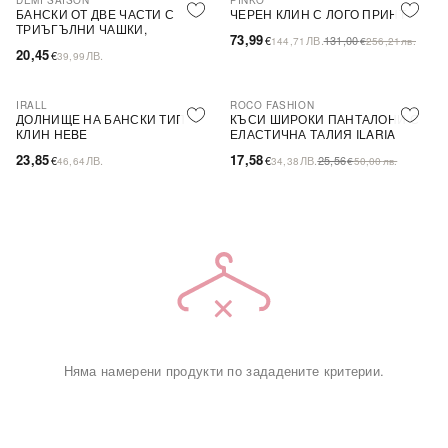
DEMI SAISON
PINKO
-44%
SALE
БАНСКИ ОТ ДВЕ ЧАСТИ С
ЧЕРЕН КЛИН С ЛОГО ПРИНТ
ТРИЪГЪЛНИ ЧАШКИ,
73,99
€
ЛВ.
131,00
144,71
€
256,21
лв.
БЕЗЦВЕТЕН
20,45
€
ЛВ.
39,99
IRALL
ROCO FASHION
-31%
ДОЛНИЩЕ НА БАНСКИ ТИП
КЪСИ ШИРОКИ ПАНТАЛОНИ С
КЛИН HEBE
ЕЛАСТИЧНА ТАЛИЯ ILARIA
23,85
17,58
€
ЛВ.
€
ЛВ.
25,56
46,64
34,38
€
50,00
лв.
Няма намерени продукти по зададените критерии.