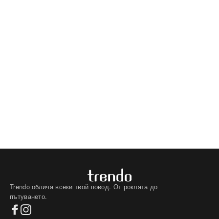
Trendo облича всеки твой повод. От роклята до
пътуването.