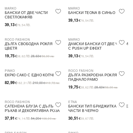
MARKO
MARKO
БАНСКИ ОТ ДВЕ ЧАСТИ
БАНСКИ TEONA В СИНЬО
СВЕТЛОКАФЯВ
39,13
€
ЛВ.
76,54
39,13
€
ЛВ.
76,54
ROCO FASHION
MARKO
-31%
ДЪЛГА СВОБОДНА РОКЛЯ НА
ДАМСКИ БАНСКИ ОТ ДВЕ ЧАСТИ
ЦВЕТЯ
С PUSH UP ЕФЕКТ
19,75
39,13
€
ЛВ.
28,63
€
ЛВ.
38,62
€
56,00
лв.
76,54
PINKO
ROCO FASHION
-60%
SALE
-31%
ЕКРЮ САКО С ЕДНО КОПЧЕ
ДЪЛГА РАЗКРОЕНА РОКЛЯ С
ПАДНАЛО РАМО
82,99
€
ЛВ.
210,00
162,31
€
410,72
лв.
19,75
€
ЛВ.
28,63
38,62
€
56,00
лв.
ROCO FASHION
ETNA
-30%
САТЕНЕНА БЛУЗА С ДЪЛЪГ
БАНСКИ ТИП БРИДЖИТКА В ДВЕ
РЪКАВ И ДЕКОРАТИВНА РОЗА
ЧАСТИ В ЧЕРНО
EVELYN
37,91
30,51
€
ЛВ.
54,20
€
ЛВ.
74,14
€
106,00
лв.
59,67