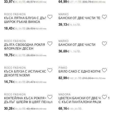
33,97
64,99
€
ЛВ.
48,57
€
ЛВ.
306,78
66,43
€
95,00
лв.
127,11
€
600,00
лв.
ROCO FASHION
MARKO
-31%
КЪСА ЛЯТНА БЛУЗА С ДЪЛЪГ
БАНСКИ ОТ ДВЕ ЧАСТИ TEONA
ШИРОК РЪКАВ BIANCA
39,13
€
ЛВ.
76,54
18,43
€
ЛВ.
26,59
36,04
€
52,00
лв.
ROCO FASHION
MARKO
-31%
ДЪЛГА СВОБОДНА РОКЛЯ С
БАНСКИ ОТ ДВЕ ЧАСТИ
ФЛОРАЛЕН ДЕСЕН
36,69
€
ЛВ.
71,76
19,75
€
ЛВ.
28,63
38,62
€
56,00
лв.
ROCO FASHION
PINKO
-31%
-60%
SALE
КЪСА БЛУЗА С ИСПАНСКО
БЯЛО САКО С ЕДНО КОПЧЕ
ДЕКОЛТЕ NOEMI
82,99
€
ЛВ.
210,00
162,31
€
410,72
лв.
14,74
€
ЛВ.
21,47
28,83
€
42,00
лв.
ROCO FASHION
MADORA
-30%
КОКТЕЙЛНА КЪСА РОКЛЯ С
ЦВЕТЕН БАНСКИ ОТ ДВЕ ЧАСТИ
ДЪЛЪГ ШЛЕЙФ В ЦВЯТ ПЕПЕЛ
С КЪСИ ПАНТАЛОНИ PALM
ОТ РОЗИ
30,28
68,16
€
ЛВ.
43,46
€
ЛВ.
59,22
€
85,00
лв.
133,30