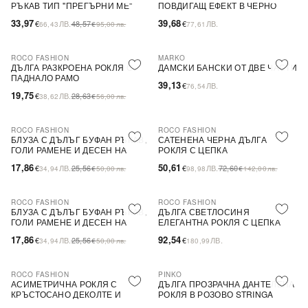
РЪКАВ ТИП ''ПРЕГЪРНИ МЕ''
ПОВДИГАЩ ЕФЕКТ В ЧЕРНО
33,97
39,68
€
ЛВ.
48,57
€
ЛВ.
66,43
€
95,00
лв.
77,61
ROCO FASHION
MARKO
-31%
ДЪЛГА РАЗКРОЕНА РОКЛЯ С
ДАМСКИ БАНСКИ ОТ ДВЕ ЧАСТИ
ПАДНАЛО РАМО
39,13
€
ЛВ.
76,54
19,75
€
ЛВ.
28,63
38,62
€
56,00
лв.
ROCO FASHION
ROCO FASHION
-30%
-30%
БЛУЗА С ДЪЛЪГ БУФАН РЪКАВ,
САТЕНЕНА ЧЕРНА ДЪЛГА
ГОЛИ РАМЕНЕ И ДЕСЕН НА
РОКЛЯ С ЦЕПКА
ЦВЕТЯ LIMA
17,86
50,61
€
ЛВ.
25,56
€
ЛВ.
72,60
34,94
€
50,00
лв.
98,98
€
142,00
лв.
ROCO FASHION
ROCO FASHION
-30%
БЛУЗА С ДЪЛЪГ БУФАН РЪКАВ,
ДЪЛГА СВЕТЛОСИНЯ
ГОЛИ РАМЕНЕ И ДЕСЕН НА
ЕЛЕГАНТНА РОКЛЯ С ЦЕПКА
ЦВЕТЯ LIMA
17,86
92,54
€
ЛВ.
25,56
€
ЛВ.
34,94
€
50,00
лв.
180,99
ROCO FASHION
PINKO
-30%
-79%
SALE
АСИМЕТРИЧНА РОКЛЯ С
ДЪЛГА ПРОЗРАЧНА ДАНТЕЛЕНА
КРЪСТОСАНО ДЕКОЛТЕ И
РОКЛЯ В РОЗОВО STRINGA
ДЕБЕЛИ ПРЕЗРАМКИ BRIDE