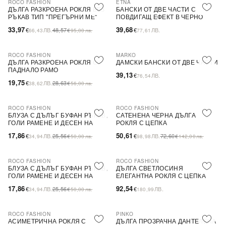
ROCO FASHION
ETNA
-30%
ДЪЛГА РАЗКРОЕНА РОКЛЯ БЕЗ
БАНСКИ ОТ ДВЕ ЧАСТИ С
РЪКАВ ТИП ''ПРЕГЪРНИ МЕ''
ПОВДИГАЩ ЕФЕКТ В ЧЕРНО
33,97
39,68
€
ЛВ.
48,57
€
ЛВ.
66,43
€
95,00
лв.
77,61
ROCO FASHION
MARKO
-31%
ДЪЛГА РАЗКРОЕНА РОКЛЯ С
ДАМСКИ БАНСКИ ОТ ДВЕ ЧАСТИ
ПАДНАЛО РАМО
39,13
€
ЛВ.
76,54
19,75
€
ЛВ.
28,63
38,62
€
56,00
лв.
ROCO FASHION
ROCO FASHION
-30%
-30%
БЛУЗА С ДЪЛЪГ БУФАН РЪКАВ,
САТЕНЕНА ЧЕРНА ДЪЛГА
ГОЛИ РАМЕНЕ И ДЕСЕН НА
РОКЛЯ С ЦЕПКА
ЦВЕТЯ LIMA
17,86
50,61
€
ЛВ.
25,56
€
ЛВ.
72,60
34,94
€
50,00
лв.
98,98
€
142,00
лв.
ROCO FASHION
ROCO FASHION
-30%
БЛУЗА С ДЪЛЪГ БУФАН РЪКАВ,
ДЪЛГА СВЕТЛОСИНЯ
ГОЛИ РАМЕНЕ И ДЕСЕН НА
ЕЛЕГАНТНА РОКЛЯ С ЦЕПКА
ЦВЕТЯ LIMA
17,86
92,54
€
ЛВ.
25,56
€
ЛВ.
34,94
€
50,00
лв.
180,99
ROCO FASHION
PINKO
-30%
-79%
SALE
АСИМЕТРИЧНА РОКЛЯ С
ДЪЛГА ПРОЗРАЧНА ДАНТЕЛЕНА