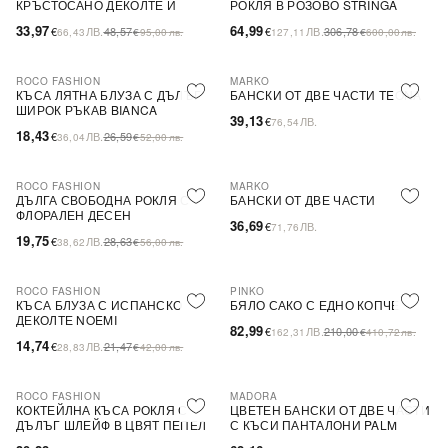
КРЪСТОСАНО ДЕКОЛТЕ И
РОКЛЯ В РОЗОВО STRINGA
ДЕБЕЛИ ПРЕЗРАМКИ BRIDE
33,97
64,99
€
ЛВ.
48,57
€
ЛВ.
306,78
66,43
€
95,00
лв.
127,11
€
600,00
лв.
ROCO FASHION
MARKO
-31%
КЪСА ЛЯТНА БЛУЗА С ДЪЛЪГ
БАНСКИ ОТ ДВЕ ЧАСТИ TEONA
ШИРОК РЪКАВ BIANCA
39,13
€
ЛВ.
76,54
18,43
€
ЛВ.
26,59
36,04
€
52,00
лв.
ROCO FASHION
MARKO
-31%
ДЪЛГА СВОБОДНА РОКЛЯ С
БАНСКИ ОТ ДВЕ ЧАСТИ
ФЛОРАЛЕН ДЕСЕН
36,69
€
ЛВ.
71,76
19,75
€
ЛВ.
28,63
38,62
€
56,00
лв.
ROCO FASHION
PINKO
-31%
-60%
SALE
КЪСА БЛУЗА С ИСПАНСКО
БЯЛО САКО С ЕДНО КОПЧЕ
ДЕКОЛТЕ NOEMI
82,99
€
ЛВ.
210,00
162,31
€
410,72
лв.
14,74
€
ЛВ.
21,47
28,83
€
42,00
лв.
ROCO FASHION
MADORA
-30%
КОКТЕЙЛНА КЪСА РОКЛЯ С
ЦВЕТЕН БАНСКИ ОТ ДВЕ ЧАСТИ
ДЪЛЪГ ШЛЕЙФ В ЦВЯТ ПЕПЕЛ
С КЪСИ ПАНТАЛОНИ PALM
ОТ РОЗИ