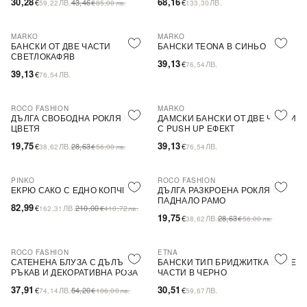
30,28
68,16
€
ЛВ.
43,46
€
ЛВ.
59,22
€
85,00
лв.
133,30
MARKO
MARKO
БАНСКИ ОТ ДВЕ ЧАСТИ
БАНСКИ TEONA В СИНЬО
СВЕТЛОКАФЯВ
39,13
€
ЛВ.
76,54
39,13
€
ЛВ.
76,54
ROCO FASHION
MARKO
-31%
ДЪЛГА СВОБОДНА РОКЛЯ НА
ДАМСКИ БАНСКИ ОТ ДВЕ ЧАСТИ
ЦВЕТЯ
С PUSH UP ЕФЕКТ
19,75
39,13
€
ЛВ.
28,63
€
ЛВ.
38,62
€
56,00
лв.
76,54
PINKO
ROCO FASHION
-60%
SALE
-31%
ЕКРЮ САКО С ЕДНО КОПЧЕ
ДЪЛГА РАЗКРОЕНА РОКЛЯ С
ПАДНАЛО РАМО
82,99
€
ЛВ.
210,00
162,31
€
410,72
лв.
19,75
€
ЛВ.
28,63
38,62
€
56,00
лв.
ROCO FASHION
ETNA
-30%
САТЕНЕНА БЛУЗА С ДЪЛЪГ
БАНСКИ ТИП БРИДЖИТКА В ДВЕ
РЪКАВ И ДЕКОРАТИВНА РОЗА
ЧАСТИ В ЧЕРНО
EVELYN
37,91
30,51
€
ЛВ.
54,20
€
ЛВ.
74,14
€
106,00
лв.
59,67