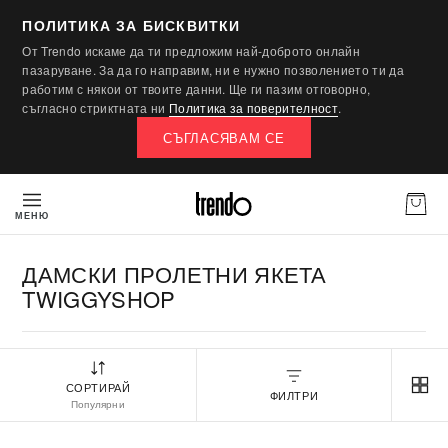
ПОЛИТИКА ЗА БИСКВИТКИ
От Trendo искаме да ти предложим най-доброто онлайн
пазаруване. За да го направим, ни е нужно позволението ти да
работим с някои от твоите данни. Ще ги пазим отговорно,
съгласно стриктната ни
Политика за поверителност
.
СЪГЛАСЯВАМ СЕ
МЕНЮ
ДАМСКИ ПРОЛЕТНИ ЯКЕТА
TWIGGYSHOP
СОРТИРАЙ
ФИЛТРИ
Популярни