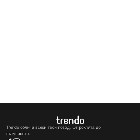
Trendo облича всеки твой повод. От роклята до
пътуването.