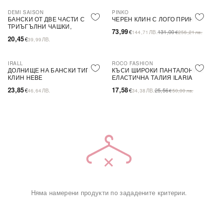
DEMI SAISON
PINKO
-44%
SALE
БАНСКИ ОТ ДВЕ ЧАСТИ С
ЧЕРЕН КЛИН С ЛОГО ПРИНТ
ТРИЪГЪЛНИ ЧАШКИ,
73,99
€
ЛВ.
131,00
144,71
€
256,21
лв.
БЕЗЦВЕТЕН
20,45
€
ЛВ.
39,99
IRALL
ROCO FASHION
-31%
ДОЛНИЩЕ НА БАНСКИ ТИП
КЪСИ ШИРОКИ ПАНТАЛОНИ С
КЛИН HEBE
ЕЛАСТИЧНА ТАЛИЯ ILARIA
23,85
17,58
€
ЛВ.
€
ЛВ.
25,56
46,64
34,38
€
50,00
лв.
Няма намерени продукти по зададените критерии.