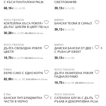
С КЪСИ ПАНТАЛОНИ PALM
СВЕТЛОКАФЯВ
68,16
39,13
€
ЛВ.
€
ЛВ.
133,30
76,54
ROCO FASHION
MARKO
-30%
КОКТЕЙЛНА КЪСА РОКЛЯ С
БАНСКИ TEONA В СИНЬО
ДЪЛЪГ ШЛЕЙФ В ЦВЯТ ПЕПЕЛ
39,13
€
ЛВ.
76,54
ОТ РОЗИ
30,28
€
ЛВ.
43,46
59,22
€
85,00
лв.
ROCO FASHION
MARKO
-31%
ДЪЛГА СВОБОДНА РОКЛЯ НА
ДАМСКИ БАНСКИ ОТ ДВЕ ЧАСТИ
ЦВЕТЯ
С PUSH UP ЕФЕКТ
19,75
39,13
€
ЛВ.
28,63
€
ЛВ.
38,62
€
56,00
лв.
76,54
PINKO
ROCO FASHION
-60%
SALE
-31%
ЕКРЮ САКО С ЕДНО КОПЧЕ
ДЪЛГА РАЗКРОЕНА РОКЛЯ С
ПАДНАЛО РАМО
82,99
€
ЛВ.
210,00
162,31
€
410,72
лв.
19,75
€
ЛВ.
28,63
38,62
€
56,00
лв.
ETNA
ROCO FASHION
-30%
БАНСКИ ТИП БРИДЖИТКА В ДВЕ
САТЕНЕНА БЛУЗА С ДЪЛЪГ
ЧАСТИ В ЧЕРНО
РЪКАВ И ДЕКОРАТИВНА РОЗА
EVELYN