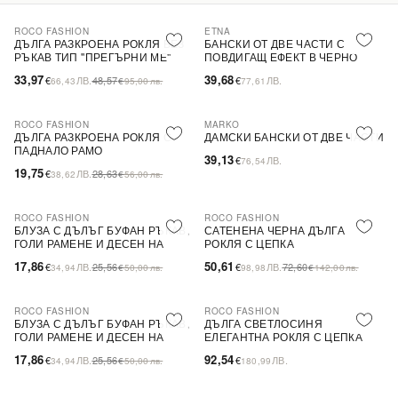
ROCO FASHION
ETNA
-30%
ДЪЛГА РАЗКРОЕНА РОКЛЯ БЕЗ
БАНСКИ ОТ ДВЕ ЧАСТИ С
РЪКАВ ТИП ''ПРЕГЪРНИ МЕ''
ПОВДИГАЩ ЕФЕКТ В ЧЕРНО
33,97
39,68
€
ЛВ.
48,57
€
ЛВ.
66,43
€
95,00
лв.
77,61
ROCO FASHION
MARKO
-31%
ДЪЛГА РАЗКРОЕНА РОКЛЯ С
ДАМСКИ БАНСКИ ОТ ДВЕ ЧАСТИ
ПАДНАЛО РАМО
39,13
€
ЛВ.
76,54
19,75
€
ЛВ.
28,63
38,62
€
56,00
лв.
ROCO FASHION
ROCO FASHION
-30%
-30%
БЛУЗА С ДЪЛЪГ БУФАН РЪКАВ,
САТЕНЕНА ЧЕРНА ДЪЛГА
ГОЛИ РАМЕНЕ И ДЕСЕН НА
РОКЛЯ С ЦЕПКА
ЦВЕТЯ LIMA
17,86
50,61
€
ЛВ.
25,56
€
ЛВ.
72,60
34,94
€
50,00
лв.
98,98
€
142,00
лв.
ROCO FASHION
ROCO FASHION
-30%
БЛУЗА С ДЪЛЪГ БУФАН РЪКАВ,
ДЪЛГА СВЕТЛОСИНЯ
ГОЛИ РАМЕНЕ И ДЕСЕН НА
ЕЛЕГАНТНА РОКЛЯ С ЦЕПКА
ЦВЕТЯ LIMA
17,86
92,54
€
ЛВ.
25,56
€
ЛВ.
34,94
€
50,00
лв.
180,99