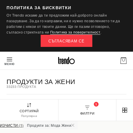
ПОЛИТИКА ЗА БИСКВИТКИ
От Trendo искаме да ти предложим най-доброто онлайн
пазаруване. За да го направим, ни е нужно позволението ти да
работим с някои от твоите данни. Ще ги пазим отговорно,
съгласно стриктната ни
Политика за поверителност
.
СЪГЛАСЯВАМ СЕ
МЕНЮ
ПРОДУКТИ ЗА ЖЕНИ
33233 ПРОДУКТА
1
СОРТИРАЙ
ФИЛТРИ
Популярни
ИЗЧИСТИ (1)
Продукти за: Мода Жени