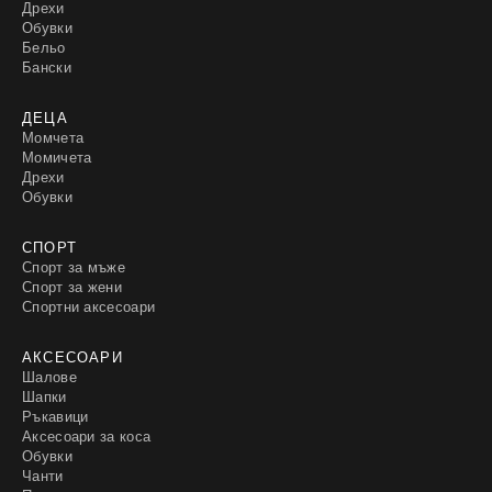
Дрехи
Обувки
Бельо
Бански
ДЕЦА
Момчета
Момичета
Дрехи
Обувки
СПОРТ
Спорт за мъже
Спорт за жени
Спортни аксесоари
АКСЕСОАРИ
Шалове
Шапки
Ръкавици
Аксесоари за коса
Обувки
Чанти