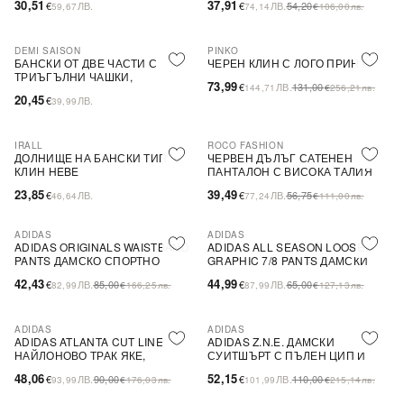
30,51
37,91
€
ЛВ.
€
ЛВ.
54,20
59,67
74,14
€
106,00
лв.
DEMI SAISON
PINKO
-44%
SALE
БАНСКИ ОТ ДВЕ ЧАСТИ С
ЧЕРЕН КЛИН С ЛОГО ПРИНТ
ТРИЪГЪЛНИ ЧАШКИ,
73,99
€
ЛВ.
131,00
144,71
€
256,21
лв.
БЕЗЦВЕТЕН
20,45
€
ЛВ.
39,99
IRALL
ROCO FASHION
-30%
ДОЛНИЩЕ НА БАНСКИ ТИП
ЧЕРВЕН ДЪЛЪГ САТЕНЕН
КЛИН HEBE
ПАНТАЛОН С ВИСОКА ТАЛИЯ
23,85
39,49
€
ЛВ.
€
ЛВ.
56,75
46,64
77,24
€
111,00
лв.
ADIDAS
ADIDAS
NEW IN
ПОСЛЕДНА БРОЙКА
NEW IN
ADIDAS ORIGINALS WAISTBAND
ADIDAS ALL SEASON LOOSE
PANTS ДАМСКО СПОРТНО
GRAPHIC 7/8 PANTS ДАМСКИ
ДОЛНИЩЕ СИВО
РОЗОВИ ДОЛНИЩА
42,43
44,99
€
ЛВ.
85,00
€
ЛВ.
65,00
82,99
€
166,25
лв.
87,99
€
127,13
лв.
ADIDAS
ADIDAS
NEW IN
NEW IN
ПОСЛЕДНА БРОЙКА
ADIDAS ATLANTA CUT LINE
ADIDAS Z.N.E. ДАМСКИ
НАЙЛОНОВО ТРАК ЯКЕ,
СУИТШЪРТ С ПЪЛЕН ЦИП И
СВОБОДНА КРОЙКА, БЯЛО
КАЧУЛКА РОЗОВ
48,06
52,15
€
ЛВ.
90,00
€
ЛВ.
110,00
93,99
€
176,03
лв.
101,99
€
215,14
лв.