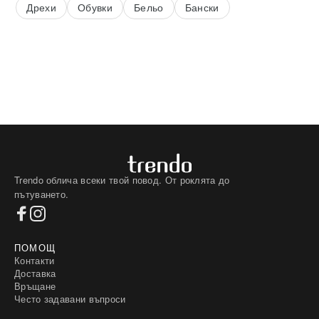
Дрехи
Обувки
Бельо
Бански
Trendo облича всеки твой повод. От роклята до
пътуването.
ПОМОЩ
Контакти
Доставка
Връщане
Често задавани въпроси