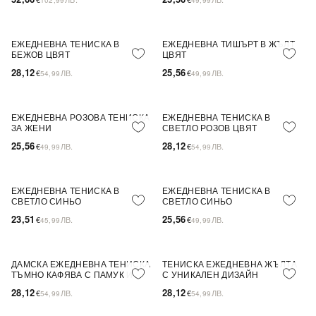
102,99
49,99
ЕЖЕДНЕВНА ТЕНИСКА В
ЕЖЕДНЕВНА ТИШЪРТ В ЖЪЛТ
NEW IN
ПОСЛЕДНА БРОЙКА
NEW IN
БЕЖОВ ЦВЯТ
ЦВЯТ
28,12
25,56
€
ЛВ.
€
ЛВ.
54,99
49,99
ЕЖЕДНЕВНА РОЗОВА ТЕНИСКА
ЕЖЕДНЕВНА ТЕНИСКА В
NEW IN
NEW IN
ЗА ЖЕНИ
СВЕТЛО РОЗОВ ЦВЯТ
25,56
28,12
€
ЛВ.
€
ЛВ.
49,99
54,99
ЕЖЕДНЕВНА ТЕНИСКА В
ЕЖЕДНЕВНА ТЕНИСКА В
NEW IN
NEW IN
СВЕТЛО СИНЬО
СВЕТЛО СИНЬО
23,51
25,56
€
ЛВ.
€
ЛВ.
45,99
49,99
ДАМСКА ЕЖЕДНЕВНА ТЕНИСКА
ТЕНИСКА ЕЖЕДНЕВНА ЖЪЛТА
NEW IN
NEW IN
ПОСЛЕДНА БРОЙКА
ТЪМНО КАФЯВА С ПАМУК И
С УНИКАЛЕН ДИЗАЙН
ЕЛАСТАН
28,12
28,12
€
ЛВ.
€
ЛВ.
54,99
54,99