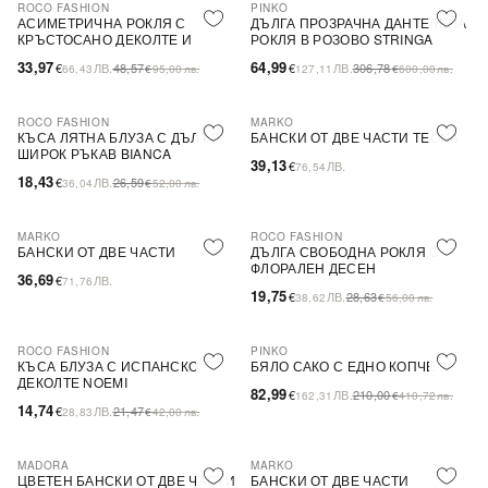
ROCO FASHION
PINKO
-30%
-79%
SALE
АСИМЕТРИЧНА РОКЛЯ С
ДЪЛГА ПРОЗРАЧНА ДАНТЕЛЕНА
КРЪСТОСАНО ДЕКОЛТЕ И
РОКЛЯ В РОЗОВО STRINGA
ДЕБЕЛИ ПРЕЗРАМКИ BRIDE
33,97
64,99
€
ЛВ.
48,57
€
ЛВ.
306,78
66,43
€
95,00
лв.
127,11
€
600,00
лв.
ROCO FASHION
MARKO
-31%
КЪСА ЛЯТНА БЛУЗА С ДЪЛЪГ
БАНСКИ ОТ ДВЕ ЧАСТИ TEONA
ШИРОК РЪКАВ BIANCA
39,13
€
ЛВ.
76,54
18,43
€
ЛВ.
26,59
36,04
€
52,00
лв.
MARKO
ROCO FASHION
-31%
БАНСКИ ОТ ДВЕ ЧАСТИ
ДЪЛГА СВОБОДНА РОКЛЯ С
ФЛОРАЛЕН ДЕСЕН
36,69
€
ЛВ.
71,76
19,75
€
ЛВ.
28,63
38,62
€
56,00
лв.
ROCO FASHION
PINKO
-31%
-60%
SALE
КЪСА БЛУЗА С ИСПАНСКО
БЯЛО САКО С ЕДНО КОПЧЕ
ДЕКОЛТЕ NOEMI
82,99
€
ЛВ.
210,00
162,31
€
410,72
лв.
14,74
€
ЛВ.
21,47
28,83
€
42,00
лв.
MADORA
MARKO
ЦВЕТЕН БАНСКИ ОТ ДВЕ ЧАСТИ
БАНСКИ ОТ ДВЕ ЧАСТИ