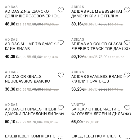
ADIDAS
ADIDAS
NEW IN
NEW IN
ADIDAS Z.N.E. ДАМСКО
ADIDAS ALL ME ESSENTIALS
ДОЛНИЩЕ РОЗОВО/ЧЕРНО С
ДАМСКИ КЛИН С ПЪЛНА
ЦИПОВЕ
ДЪЛЖИНА ЛИЛАВ
48,06
30,16
€
ЛВ.
90,00
€
ЛВ.
45,00
93,99
€
176,03
лв.
58,99
€
88,01
лв.
ADIDAS
ADIDAS
NEW IN
NEW IN
ADIDAS ALL ME 7/8 ДАМСКИ
ADIDAS ADICOLOR CLASSICS
КЛИН ЛИЛАВ
FIREBIRD TRACK TOP ДАМСКО
СПОРТНО ГОРНИЩЕ
40,39
50,10
€
ЛВ.
65,00
€
ЛВ.
75,00
78,99
€
127,13
лв.
97,99
€
146,69
лв.
ТЪМНОСИНЬО
ADIDAS
ADIDAS
NEW IN
NEW IN
ADIDAS ORIGINALS
ADIDAS SEAMLESS BRANDED
NEUCLASSICS ДАМСКО
7/8 КЛИН ОРАНЖЕВ
СПОРТНО ДОЛНИЩЕ ЛИЛАВО
36,30
33,23
€
ЛВ.
70,00
€
ЛВ.
50,00
70,99
€
136,91
лв.
64,99
€
97,79
лв.
ADIDAS
VANITTA
NEW IN
NEW IN
ADIDAS ORIGINALS FIREBIRD
БАНСКИ ОТ ДВЕ ЧАСТИ С
ДАМСКИ ПАНТАЛОНИ ЛИЛАВИ
ФЛОРАЛЕН ДЕСЕН И ДЪЛБОКО
ДЕКОЛТЕ, ЧЕРЕН
50,10
66,00
€
ЛВ.
70,00
€
ЛВ.
97,99
€
136,91
лв.
129,08
ЕЖЕДНЕВЕН КОМПЛЕКТ С БЯЛ
ЕЖЕДНЕВЕН КОМПЛЕКТ С
NEW IN
ПОСЛЕДНА БРОЙКА
NEW IN
ПОСЛЕДНА БРОЙКА