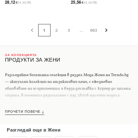
28,12
25,56
€
ЛВ.
€
ЛВ.
54,99
49,99
1
2
3
...
693
ЗА КОЛЕКЦИЯТА
ПРОДУКТИ ЗА ЖЕНИ
Разгледайте богатата селекция в раздел Мода Жени на Trendo.bg
— актуални колекции на атрактивни цени, с ежедневно
обновяване на асортимента и бърза доставка с куриер до цялата
страна. В момента разполагаме с над 38008 налични модела.
ПРОЧЕТИ ПОВЕЧЕ ↓
Разгледай още
в Жени