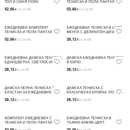
ТОП И СИНЯ ПОЛА
ТЕНИСКА И ПОЛА ПАНТАЛОН В
БЕЖОВ ЦВЯТ
52,66
52,66
€
ЛВ.
€
ЛВ.
102,99
102,99
ЕЖЕДНЕВЕН КОМПЛЕКТ
ЕЖЕДНЕВНА ТЕНИСКА В ЦВЯТ
NEW IN
ПОСЛЕДНА БРОЙКА
NEW IN
ТЕНИСКА И ПОЛА ПАНТАЛОН В
МЕНТА С ДЕЛИКАТЕН ДИЗАЙН
БЯЛО И РОЗОВО
52,66
28,12
€
ЛВ.
€
ЛВ.
102,99
54,99
ЕЖЕДНЕВНА ДАМСКА ТЕНИСКА,
ДАМСКА ЕЖЕДНЕВНА ТЕНИСКА
NEW IN
NEW IN
ЕДНОЦВЕТНА, СВЕТЛОСИНЯ
В ЕКРЮ
28,12
28,12
€
ЛВ.
€
ЛВ.
54,99
54,99
ДАМСКА ЧЕРНА ТЕНИСКА С
ДАМСКА ТЕНИСКА С
NEW IN
NEW IN
ЕЛАСТАН ЗА ЕЖЕДНЕВИЕТО
КЛАСИЧЕСКА КРОЙКА, РОЗОВА,
ЕДНОЦВЕТНА
28,12
28,12
€
ЛВ.
€
ЛВ.
54,99
54,99
КОМПЛЕКТ ЕЖЕДНЕВЕН С
ЕЖЕДНЕВНА ТЕНИСКА В
NEW IN
ПОСЛЕДНА БРОЙКА
NEW IN
ТЕНИСКА И ПОЛА ПАНТАЛОН В
ТЪМНО КАФЯВ ЦВЯТ
МНОГОЦВЕТЕН ДИЗАЙН
52,66
25,56
€
ЛВ.
€
ЛВ.