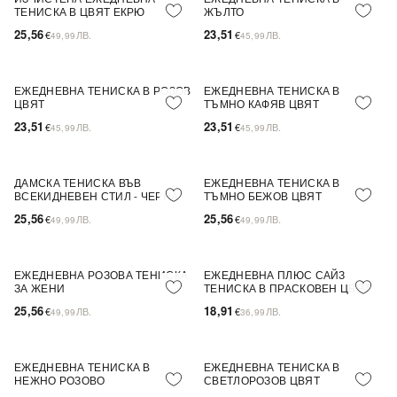
NEW IN
NEW IN
ТЕНИСКА В ЦВЯТ ЕКРЮ
ЖЪЛТО
25,56
23,51
€
ЛВ.
€
ЛВ.
49,99
45,99
ЕЖЕДНЕВНА ТЕНИСКА В РОЗОВ
ЕЖЕДНЕВНА ТЕНИСКА В
NEW IN
NEW IN
ЦВЯТ
ТЪМНО КАФЯВ ЦВЯТ
23,51
23,51
€
ЛВ.
€
ЛВ.
45,99
45,99
ДАМСКА ТЕНИСКА ВЪВ
ЕЖЕДНЕВНА ТЕНИСКА В
NEW IN
NEW IN
ВСЕКИДНЕВЕН СТИЛ - ЧЕРНА
ТЪМНО БЕЖОВ ЦВЯТ
25,56
25,56
€
ЛВ.
€
ЛВ.
49,99
49,99
ЕЖЕДНЕВНА РОЗОВА ТЕНИСКА
ЕЖЕДНЕВНА ПЛЮС САЙЗ
NEW IN
NEW IN
ЗА ЖЕНИ
ТЕНИСКА В ПРАСКОВЕН ЦВЯТ
25,56
18,91
€
ЛВ.
€
ЛВ.
49,99
36,99
ЕЖЕДНЕВНА ТЕНИСКА В
ЕЖЕДНЕВНА ТЕНИСКА В
NEW IN
ПОСЛЕДНА БРОЙКА
NEW IN
ПОСЛЕДНА БРОЙКА
НЕЖНО РОЗОВО
СВЕТЛОРОЗОВ ЦВЯТ