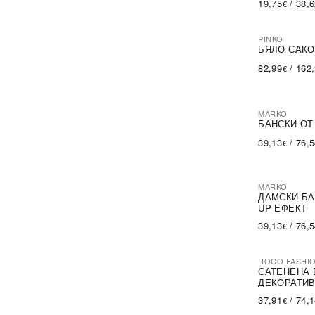
19,75
/
38,
€
PINKO
-60%
SA
БЯЛО САКО
82,99
/
162
€
MARKO
БАНСКИ ОТ
39,13
/
76,
€
MARKO
ДАМСКИ БА
UP ЕФЕКТ
39,13
/
76,
€
ROCO FASHI
-30%
САТЕНЕНА 
ДЕКОРАТИВ
37,91
/
74,
€