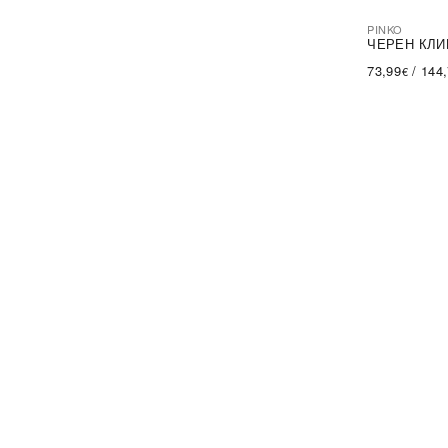
PINKO
-44%
SA
ЧЕРЕН КЛИ
73,99
/
144
€