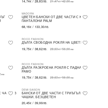
14,74
/
28,83
21,47
/
42,00
€
ЛВ.
€
лв.
MADORA
ЛЪГ
ЦВЕТЕН БАНСКИ ОТ ДВЕ ЧАСТИ С КЪСИ
И
ПАНТАЛОНИ PALM
68,16
/
133,30
€
ЛВ.
ROCO FASHION
-31%
ДЪЛГА СВОБОДНА РОКЛЯ НА ЦВЕТЯ
19,75
/
38,62
28,63
/
56,00
€
ЛВ.
€
лв.
ROCO FASHION
-31%
ДЪЛГА РАЗКРОЕНА РОКЛЯ С ПАДНАЛО
РАМО
2
лв.
19,75
/
38,62
28,63
/
56,00
€
ЛВ.
€
лв.
DEMI SAISON
Е ЧАСТИ В
БАНСКИ ОТ ДВЕ ЧАСТИ С ТРИЪГЪЛНИ
ЧАШКИ, БЕЗЦВЕТЕН
20,45
/
39,99
€
ЛВ.