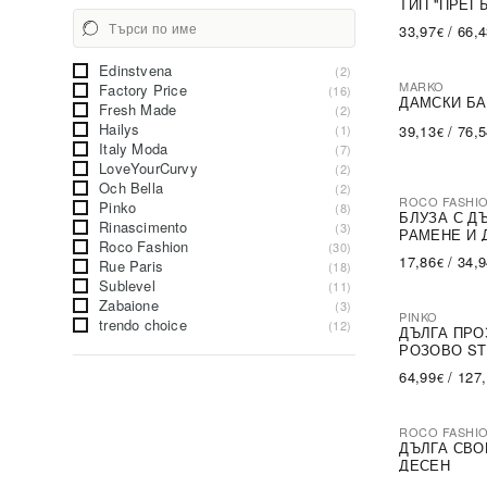
ТИП ''ПРЕГ
33,97
/
66,
€
Edinstvena
(2)
MARKO
Factory Price
(16)
ДАМСКИ БА
Fresh Made
(2)
Hailys
(1)
39,13
/
76,
€
Italy Moda
(7)
LoveYourCurvy
(2)
Och Bella
(2)
ROCO FASHI
Pinko
(8)
-30%
БЛУЗА С Д
Rinascimento
(3)
РАМЕНЕ И 
Roco Fashion
(30)
17,86
/
34,
€
Rue Paris
(18)
Sublevel
(11)
Zabaione
(3)
PINKO
trendo choice
(12)
-79%
SA
ДЪЛГА ПРО
РОЗОВО ST
64,99
/
127
€
ROCO FASHI
-31%
ДЪЛГА СВО
ДЕСЕН