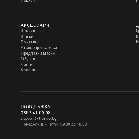
Бански
Б
АКСЕСОАРИ
Д
Шалове
Г
Шапки
К
Ръкавици
И
Аксесоари за коса
Предпазни маски
Обувки
Чанти
Колани
ПОДДРЪЖКА
0892 41 00 08
support@trendo.bg
Понеделник - Петък: 09:00 до 18:00