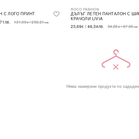
ROCO FASHION
-31%
LE
Н С ЛОГО ПРИНТ
ДЪЛЪГ ЛЕТЕН ПАНТАЛОН С ШИ
КРАЧОЛИ LIVIA
,71
131,00
/
256,21
ЛВ.
€
лв.
23,69
/
46,34
34,26
/
67,00
€
ЛВ.
€
лв.
Няма намерени продукти по зададен