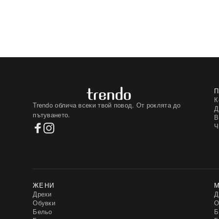
К
Trendo облича всеки твой повод. От роклята до
Д
пътуването.
В
Ч
ЖЕНИ
Дрехи
Д
Обувки
О
Бельо
Б