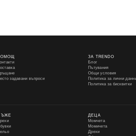
ПОМОЩ
ЗА TRENDO
онтакти
Блог
оставка
Пътувания
ръщане
Общи условия
есто задавани въпроси
Политика за лични данн
Политика за бисквитки
МЪЖЕ
ДЕЦА
рехи
Момчета
бувки
Момичета
ельо
Дрехи