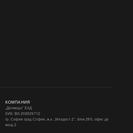
КОМПАНИЯ
„Делмодо” ЕАД
ЕИК: BG 208529712
гр. София град София, ж.к. „Младост 2”, блок 260, офис до
вход 2