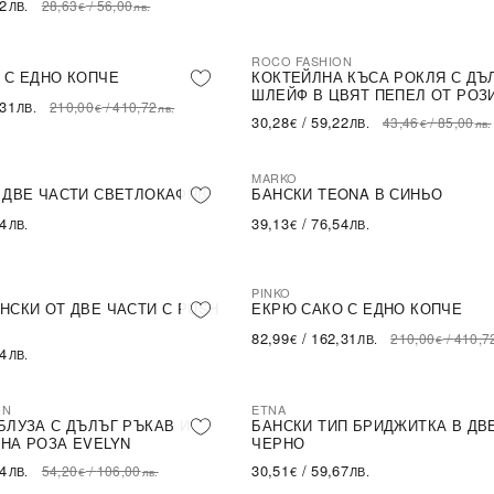
62
28,63
/
56,00
ЛВ.
€
лв.
ROCO FASHION
-30%
LE
 С ЕДНО КОПЧЕ
КОКТЕЙЛНА КЪСА РОКЛЯ С ДЪ
ШЛЕЙФ В ЦВЯТ ПЕПЕЛ ОТ РОЗ
,31
210,00
/
410,72
ЛВ.
€
лв.
30,28
/
59,22
43,46
/
85,00
€
ЛВ.
€
лв.
MARKO
 ДВЕ ЧАСТИ СВЕТЛОКАФЯВ
БАНСКИ TEONA В СИНЬО
54
39,13
/
76,54
ЛВ.
€
ЛВ.
PINKO
-60%
SALE
НСКИ ОТ ДВЕ ЧАСТИ С PUSH
ЕКРЮ САКО С ЕДНО КОПЧЕ
82,99
/
162,31
210,00
/
410,7
€
ЛВ.
€
54
ЛВ.
ON
ETNA
БЛУЗА С ДЪЛЪГ РЪКАВ И
БАНСКИ ТИП БРИДЖИТКА В ДВ
НА РОЗА EVELYN
ЧЕРНО
14
30,51
/
59,67
54,20
/
106,00
ЛВ.
€
ЛВ.
€
лв.