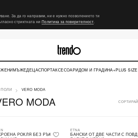
ване. За да го направим, ни е нужно позволението ти
съгласно стриктната ни
Политика за поверителност
.
ЖЕНИ
МЪЖЕ
ДЕЦА
СПОРТ
АКСЕСОАРИ
ДОМ И ГРАДИНА
+PLUS SIZE
 ПОЛИ
VERO MODA
VERO MODA
СОРТИРАЙ
ON
ETNA
КРОЕНА РОКЛЯ БЕЗ РЪКАВ
БАНСКИ ОТ ДВЕ ЧАСТИ С ПОВ