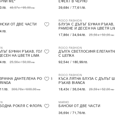
ЪРНИ МЕ''
ЕФЕКТ В ЧЕРНО
43
39,68
/
77,61
48,57
/
95,00
ЛВ.
€
ЛВ.
€
лв.
ROCO FASHION
-30%
НСКИ ОТ ДВЕ ЧАСТИ
БЛУЗА С ДЪЛЪГ БУФАН РЪКАВ,
РАМЕНЕ И ДЕСЕН НА ЦВЕТЯ LI
54
ЛВ.
17,86
/
34,94
25,56
/
50,00
€
ЛВ.
€
лв.
ON
ROCO FASHION
ЪЛЪГ БУФАН РЪКАВ, ГОЛИ
ДЪЛГА СВЕТЛОСИНЯ ЕЛЕГАНТН
ДЕСЕН НА ЦВЕТЯ LIMA
С ЦЕПКА
94
92,54
/
180,99
25,56
/
50,00
ЛВ.
€
ЛВ.
€
лв.
ROCO FASHION
-31%
LE
ЗРАЧНА ДАНТЕЛЕНА РОКЛЯ В
КЪСА ЛЯТНА БЛУЗА С ДЪЛЪГ 
RINGA
РЪКАВ BIANCA
,11
18,43
/
36,04
306,78
/
600,00
26,59
/
52,00
ЛВ.
€
ЛВ.
€
лв.
€
лв.
ON
MARKO
БОДНА РОКЛЯ С ФЛОРАЛЕН
БАНСКИ ОТ ДВЕ ЧАСТИ
36,69
/
71,76
€
ЛВ.