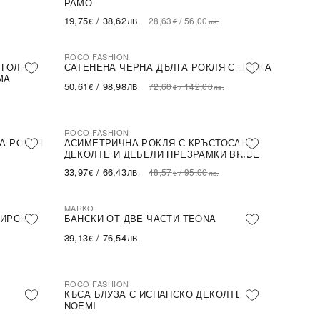
РАМО
19,75
/
38,62
28,63
/
56,00
€
ЛВ.
€
лв.
ROCO FASHION
-30%
 ГОЛИ
САТЕНЕНА ЧЕРНА ДЪЛГА РОКЛЯ С ЦЕПКА
MA
50,61
/
98,98
72,60
/
142,00
€
ЛВ.
€
лв.
ROCO FASHION
-30%
А РОКЛЯ
АСИМЕТРИЧНА РОКЛЯ С КРЪСТОСАНО
ДЕКОЛТЕ И ДЕБЕЛИ ПРЕЗРАМКИ BRIDE
33,97
/
66,43
48,57
/
95,00
€
ЛВ.
€
лв.
MARKO
ШИРОК
БАНСКИ ОТ ДВЕ ЧАСТИ TEONA
39,13
/
76,54
€
ЛВ.
ROCO FASHION
-31%
КЪСА БЛУЗА С ИСПАНСКО ДЕКОЛТЕ
NOEMI