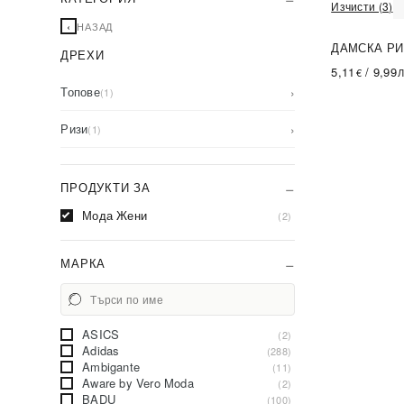
Изчисти (3)
‹
НАЗАД
ДАМСКА РИ
ДРЕХИ
-86%
SA
5,11
/
9,99
€
Л
Топове
›
(1)
Ризи
›
(1)
ПРОДУКТИ ЗА
Мода Жени
(2)
МАРКА
ASICS
(2)
Adidas
(288)
Ambigante
(11)
Aware by Vero Moda
(2)
BADU
(100)