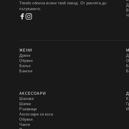
Only One Day Jack Berry
(5)
Trendo облича всеки твой повод. От роклята до
Д
P-M
(50)
пътуването.
В
PEPPER & MINT
(2)
Ч
Parisian
(30)
Passione moda
(2)
Patiskha
(4)
Pinko
(303)
Puma
(197)
RE-Dress Jeans
(2)
REBEL QUEEN by LIU JO
(13)
ЖЕНИ
REBEL QUEEN by LIU •JO
(6)
Дрехи
Д
RELEVANCE
(929)
Обувки
О
Redseventy
(6)
Бельо
Б
Reebok
(54)
Бански
Б
Rinascimento
(30)
River Island
(1)
Roco Fashion
(2537)
Rossli
(2)
АКСЕСОАРИ
Д
Rue Paris
(2223)
Шалове
К
SELECT
(1)
Шапки
Г
Sensis
(5)
Ръкавици
И
Sublevel
(428)
Аксесоари за коса
TOMMY LIFE
(2)
Обувки
TWINSET
(1)
Чанти
Taro
(4)