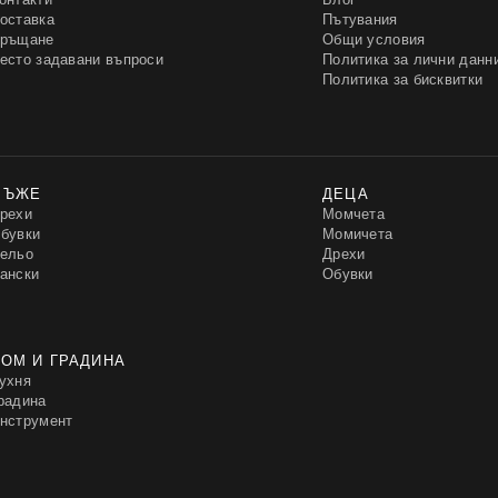
оставка
Пътувания
ръщане
Общи условия
есто задавани въпроси
Политика за лични данн
Политика за бисквитки
МЪЖЕ
ДЕЦА
рехи
Момчета
бувки
Момичета
ельо
Дрехи
ански
Обувки
ОМ И ГРАДИНА
ухня
радина
нструмент