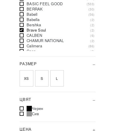
BASIC FEEL GOOD
(533)
BERRAK
(30)
Babell
(56)
Babella
(2)
Bershka
(2)
Brave Soul
(2)
CALBEN
(6)
CHAMUR NATIONAL
(2)
Calimera
(86)
Cana
(2)
Canterbury
(1)
City Donna
(8)
РАЗМЕР
Columbia
(1)
DKaren
(11)
DStreet
(1)
XS
S
L
Daysie
(6)
De Lafense
(32)
Denim Innovative Desing
(4)
EIGHT 2 NINE
(34)
ЦВЯТ
ELDAR
(81)
Черен
ENNY
(2)
Сив
Edinstvena
(536)
Esotiq
(2)
Factory Price
(2434)
ЦЕНА
Figl
(121)