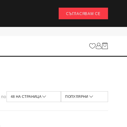
СЪГЛАСЯВАМ СЕ
НАЙ-ИЗГОДНИ
12 НА СТРАНИЦА
НАЙ-НОВИ
24 НА СТРАНИЦА
НАЙ-ВИСОКА ЦЕНА
48 НА СТРАНИЦА
НАЙ-НИСКА ЦЕНА
100 НА СТРАНИЦА
ПОПУЛЯРНИ
НАЙ-ПРОДАВАНИ
НАЙ-ПРЕГЛЕЖДАНИ
 ПО
48 НА СТРАНИЦА
ПОПУЛЯРНИ