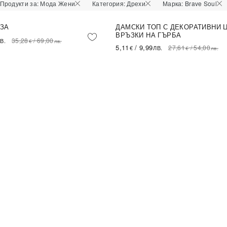
Продукти за: Мода Жени
Категория: Дрехи
Марка: Brave Soul
ЗА
ДАМСКИ ТОП С ДЕКОРАТИВНИ 
-82%
LE
SALE
ВРЪЗКИ НА ГЪРБА
35,28
/
69,00
В.
€
лв.
5,11
/
9,99
27,61
/
54,00
€
ЛВ.
€
лв.