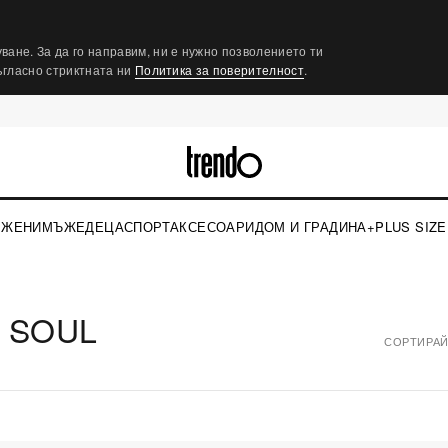
ване. За да го направим, ни е нужно позволението ти
съгласно стриктната ни
Политика за поверителност
.
ЖЕНИ
МЪЖЕ
ДЕЦА
СПОРТ
АКСЕСОАРИ
ДОМ И ГРАДИНА
+PLUS SIZE
 SOUL
СОРТИРАЙ