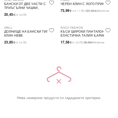
DEMI SAISON
PINKO
-44%
SALE
БАНСКИ ОТ ДВЕ ЧАСТИ С
ЧЕРЕН КЛИН С ЛОГО ПРИНТ
ТРИЪГЪЛНИ ЧАШКИ,
73,99
€
ЛВ.
131,00
144,71
€
256,21
лв.
БЕЗЦВЕТЕН
20,45
€
ЛВ.
39,99
IRALL
ROCO FASHION
-31%
ДОЛНИЩЕ НА БАНСКИ ТИП
КЪСИ ШИРОКИ ПАНТАЛОНИ С
КЛИН HEBE
ЕЛАСТИЧНА ТАЛИЯ ILARIA
23,85
17,58
€
ЛВ.
€
ЛВ.
25,56
46,64
34,38
€
50,00
лв.
Няма намерени продукти по зададените критерии.