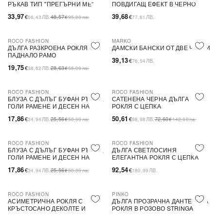
РЪКАВ ТИП ''ПРЕГЪРНИ МЕ''
ПОВДИГАЩ ЕФЕКТ В ЧЕРНО
33,97
39,68
€
ЛВ.
48,57
€
ЛВ.
66,43
€
95,00
лв.
77,61
ROCO FASHION
MARKO
-31%
ДЪЛГА РАЗКРОЕНА РОКЛЯ С
ДАМСКИ БАНСКИ ОТ ДВЕ ЧАСТИ
ПАДНАЛО РАМО
39,13
€
ЛВ.
76,54
19,75
€
ЛВ.
28,63
38,62
€
56,00
лв.
ROCO FASHION
ROCO FASHION
-30%
-30%
БЛУЗА С ДЪЛЪГ БУФАН РЪКАВ,
САТЕНЕНА ЧЕРНА ДЪЛГА
ГОЛИ РАМЕНЕ И ДЕСЕН НА
РОКЛЯ С ЦЕПКА
ЦВЕТЯ LIMA
17,86
50,61
€
ЛВ.
25,56
€
ЛВ.
72,60
34,94
€
50,00
лв.
98,98
€
142,00
лв.
ROCO FASHION
ROCO FASHION
-30%
БЛУЗА С ДЪЛЪГ БУФАН РЪКАВ,
ДЪЛГА СВЕТЛОСИНЯ
ГОЛИ РАМЕНЕ И ДЕСЕН НА
ЕЛЕГАНТНА РОКЛЯ С ЦЕПКА
ЦВЕТЯ LIMA
17,86
92,54
€
ЛВ.
25,56
€
ЛВ.
34,94
€
50,00
лв.
180,99
ROCO FASHION
PINKO
-30%
-79%
SALE
АСИМЕТРИЧНА РОКЛЯ С
ДЪЛГА ПРОЗРАЧНА ДАНТЕЛЕНА
КРЪСТОСАНО ДЕКОЛТЕ И
РОКЛЯ В РОЗОВО STRINGA
ДЕБЕЛИ ПРЕЗРАМКИ BRIDE