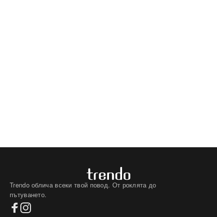
Trendo облича всеки твой повод. От роклята до
пътуването.