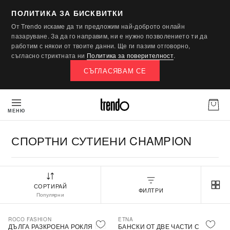
ПОЛИТИКА ЗА БИСКВИТКИ
От Trendo искаме да ти предложим най-доброто онлайн
пазаруване. За да го направим, ни е нужно позволението ти да
работим с някои от твоите данни. Ще ги пазим отговорно,
съгласно стриктната ни
Политика за поверителност
.
СЪГЛАСЯВАМ СЕ
МЕНЮ
СПОРТНИ СУТИЕНИ CHAMPION
СОРТИРАЙ
ФИЛТРИ
Популярни
ROCO FASHION
ETNA
-30%
ДЪЛГА РАЗКРОЕНА РОКЛЯ БЕЗ
БАНСКИ ОТ ДВЕ ЧАСТИ С