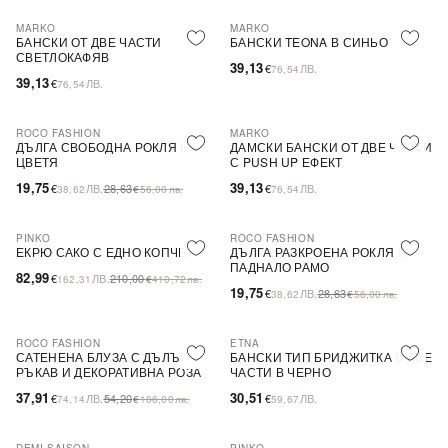
MARKO
MARKO
БАНСКИ ОТ ДВЕ ЧАСТИ
БАНСКИ TEONA В СИНЬО
СВЕТЛОКАФЯВ
39,13
€
ЛВ.
76,54
39,13
€
ЛВ.
76,54
ROCO FASHION
MARKO
-31%
ДЪЛГА СВОБОДНА РОКЛЯ НА
ДАМСКИ БАНСКИ ОТ ДВЕ ЧАСТИ
ЦВЕТЯ
С PUSH UP ЕФЕКТ
19,75
39,13
€
ЛВ.
28,63
€
ЛВ.
38,62
€
56,00
лв.
76,54
PINKO
ROCO FASHION
-60%
SALE
-31%
ЕКРЮ САКО С ЕДНО КОПЧЕ
ДЪЛГА РАЗКРОЕНА РОКЛЯ С
ПАДНАЛО РАМО
82,99
€
ЛВ.
210,00
162,31
€
410,72
лв.
19,75
€
ЛВ.
28,63
38,62
€
56,00
лв.
ROCO FASHION
ETNA
-30%
САТЕНЕНА БЛУЗА С ДЪЛЪГ
БАНСКИ ТИП БРИДЖИТКА В ДВЕ
РЪКАВ И ДЕКОРАТИВНА РОЗА
ЧАСТИ В ЧЕРНО
EVELYN
37,91
30,51
€
ЛВ.
54,20
€
ЛВ.
74,14
€
106,00
лв.
59,67