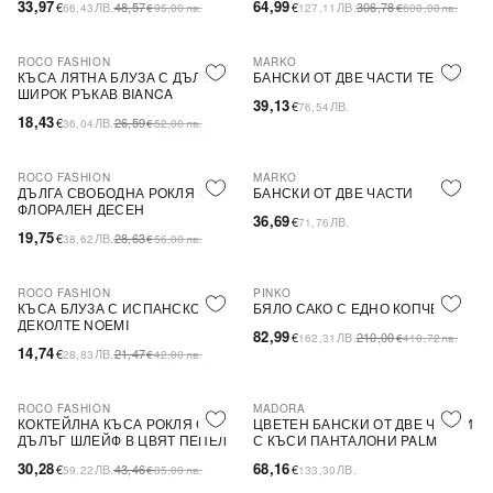
33,97
64,99
€
ЛВ.
48,57
€
ЛВ.
306,78
66,43
€
95,00
лв.
127,11
€
600,00
лв.
ROCO FASHION
MARKO
-31%
КЪСА ЛЯТНА БЛУЗА С ДЪЛЪГ
БАНСКИ ОТ ДВЕ ЧАСТИ TEONA
ШИРОК РЪКАВ BIANCA
39,13
€
ЛВ.
76,54
18,43
€
ЛВ.
26,59
36,04
€
52,00
лв.
ROCO FASHION
MARKO
-31%
ДЪЛГА СВОБОДНА РОКЛЯ С
БАНСКИ ОТ ДВЕ ЧАСТИ
ФЛОРАЛЕН ДЕСЕН
36,69
€
ЛВ.
71,76
19,75
€
ЛВ.
28,63
38,62
€
56,00
лв.
ROCO FASHION
PINKO
-31%
-60%
SALE
КЪСА БЛУЗА С ИСПАНСКО
БЯЛО САКО С ЕДНО КОПЧЕ
ДЕКОЛТЕ NOEMI
82,99
€
ЛВ.
210,00
162,31
€
410,72
лв.
14,74
€
ЛВ.
21,47
28,83
€
42,00
лв.
ROCO FASHION
MADORA
-30%
КОКТЕЙЛНА КЪСА РОКЛЯ С
ЦВЕТЕН БАНСКИ ОТ ДВЕ ЧАСТИ
ДЪЛЪГ ШЛЕЙФ В ЦВЯТ ПЕПЕЛ
С КЪСИ ПАНТАЛОНИ PALM
ОТ РОЗИ
30,28
68,16
€
ЛВ.
43,46
€
ЛВ.
59,22
€
85,00
лв.
133,30