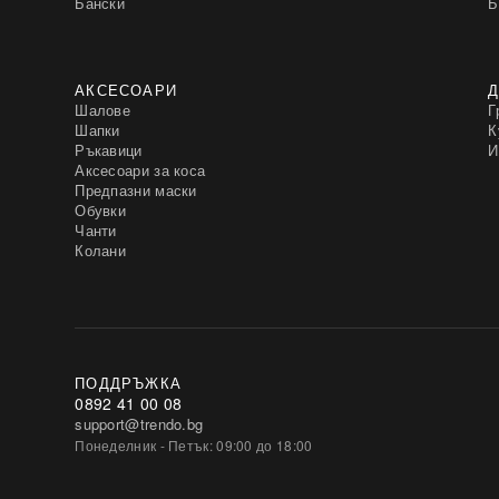
Бански
Б
АКСЕСОАРИ
Д
Шалове
Г
Шапки
К
Ръкавици
И
Аксесоари за коса
Предпазни маски
Обувки
Чанти
Колани
ПОДДРЪЖКА
0892 41 00 08
support@trendo.bg
Понеделник - Петък: 09:00 до 18:00