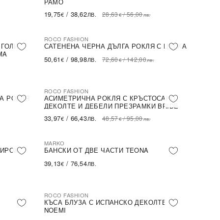
РАМО
19,75
/
38,62
28,63
/
56,00
€
ЛВ.
€
лв.
ROCO FASHION
-30%
 ГОЛИ
САТЕНЕНА ЧЕРНА ДЪЛГА РОКЛЯ С ЦЕПКА
MA
50,61
/
98,98
72,60
/
142,00
€
ЛВ.
€
лв.
ROCO FASHION
-30%
А РОКЛЯ
АСИМЕТРИЧНА РОКЛЯ С КРЪСТОСАНО
ДЕКОЛТЕ И ДЕБЕЛИ ПРЕЗРАМКИ BRIDE
33,97
/
66,43
48,57
/
95,00
€
ЛВ.
€
лв.
MARKO
ШИРОК
БАНСКИ ОТ ДВЕ ЧАСТИ TEONA
39,13
/
76,54
€
ЛВ.
ROCO FASHION
-31%
КЪСА БЛУЗА С ИСПАНСКО ДЕКОЛТЕ
NOEMI