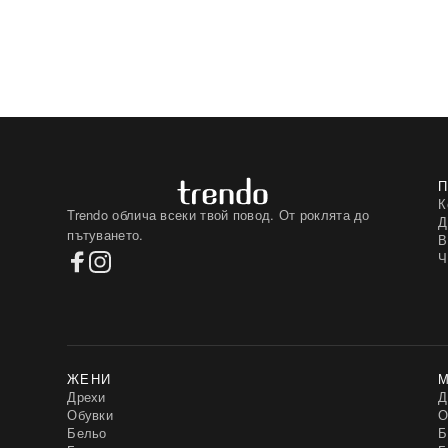
К
Trendo облича всеки твой повод. От роклята до
Д
пътуването.
В
Ч
ЖЕНИ
Дрехи
Д
Обувки
О
Бельо
Б