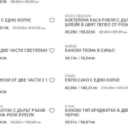
62
28,63
/
56,00
ЛВ.
€
лв.
ROCO FASHION
-30%
LE
 С ЕДНО КОПЧЕ
КОКТЕЙЛНА КЪСА РОКЛЯ С ДЪ
ШЛЕЙФ В ЦВЯТ ПЕПЕЛ ОТ РОЗ
,31
210,00
/
410,72
ЛВ.
€
лв.
30,28
/
59,22
43,46
/
85,00
€
ЛВ.
€
лв.
MARKO
 ДВЕ ЧАСТИ СВЕТЛОКАФЯВ
БАНСКИ TEONA В СИНЬО
54
39,13
/
76,54
ЛВ.
€
ЛВ.
PINKO
-60%
SALE
НСКИ ОТ ДВЕ ЧАСТИ С PUSH
ЕКРЮ САКО С ЕДНО КОПЧЕ
82,99
/
162,31
210,00
/
410,7
€
ЛВ.
€
54
ЛВ.
ON
ETNA
БЛУЗА С ДЪЛЪГ РЪКАВ И
БАНСКИ ТИП БРИДЖИТКА В ДВ
НА РОЗА EVELYN
ЧЕРНО
14
30,51
/
59,67
54,20
/
106,00
ЛВ.
€
ЛВ.
€
лв.