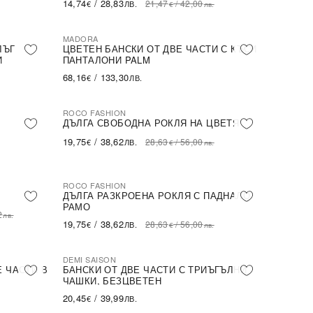
14,74
/
28,83
21,47
/
42,00
€
ЛВ.
€
лв.
MADORA
ЛЪГ
ЦВЕТЕН БАНСКИ ОТ ДВЕ ЧАСТИ С КЪСИ
И
ПАНТАЛОНИ PALM
68,16
/
133,30
€
ЛВ.
ROCO FASHION
-31%
ДЪЛГА СВОБОДНА РОКЛЯ НА ЦВЕТЯ
19,75
/
38,62
28,63
/
56,00
€
ЛВ.
€
лв.
ROCO FASHION
-31%
ДЪЛГА РАЗКРОЕНА РОКЛЯ С ПАДНАЛО
РАМО
2
лв.
19,75
/
38,62
28,63
/
56,00
€
ЛВ.
€
лв.
DEMI SAISON
Е ЧАСТИ В
БАНСКИ ОТ ДВЕ ЧАСТИ С ТРИЪГЪЛНИ
ЧАШКИ, БЕЗЦВЕТЕН
20,45
/
39,99
€
ЛВ.