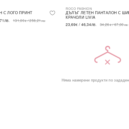
ROCO FASHION
-31%
LE
Н С ЛОГО ПРИНТ
ДЪЛЪГ ЛЕТЕН ПАНТАЛОН С ШИ
КРАЧОЛИ LIVIA
,71
131,00
/
256,21
ЛВ.
€
лв.
23,69
/
46,34
34,26
/
67,00
€
ЛВ.
€
лв.
Няма намерени продукти по зададен