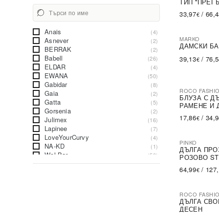
ТИП ''ПРЕГ
33,97
/
66,
€
Anais
(4)
MARKO
Asnever
(2)
ДАМСКИ БА
BERRAK
(2)
Babell
(26)
39,13
/
76,
€
ELDAR
(4)
EWANA
(50)
Gabidar
(8)
ROCO FASHI
Gaia
(2)
-30%
БЛУЗА С Д
Gatta
(5)
РАМЕНЕ И 
Gorsenia
(2)
17,86
/
34,
€
Julimex
(16)
Lapinee
(7)
LoveYourCurvy
(4)
PINKO
NA-KD
(1)
-79%
SA
ДЪЛГА ПРО
Wol-Bar
(50)
РОЗОВО ST
trendo choice
(7)
64,99
/
127
€
ROCO FASHI
-31%
ДЪЛГА СВО
ДЕСЕН