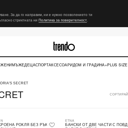
ване. За да го направим, ни е нужно позволението ти
съгласно стриктната ни
Политика за поверителност
.
ЖЕНИ
МЪЖЕ
ДЕЦА
СПОРТ
АКСЕСОАРИ
ДОМ И ГРАДИНА
+PLUS SIZE
TORIA'S SECRET
ECRET
СОРТИРАЙ
ON
ETNA
КРОЕНА РОКЛЯ БЕЗ РЪКАВ
БАНСКИ ОТ ДВЕ ЧАСТИ С ПОВ