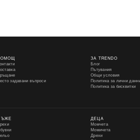
ПОМОЩ
ЗА TRENDO
онтакти
Блог
оставка
Пътувания
ръщане
Общи условия
есто задавани въпроси
Политика за лични данн
Политика за бисквитки
МЪЖЕ
ДЕЦА
рехи
Момчета
бувки
Момичета
ельо
Дрехи