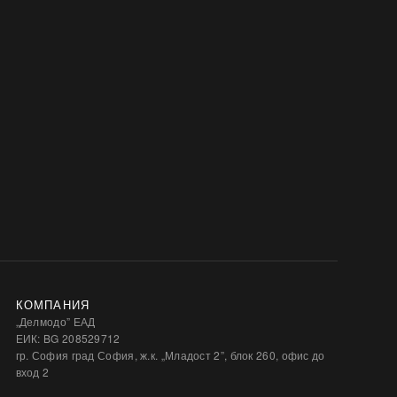
КОМПАНИЯ
„Делмодо” ЕАД
ЕИК: BG 208529712
гр. София град София, ж.к. „Младост 2”, блок 260, офис до
вход 2