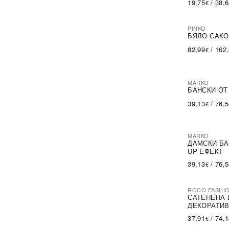
19,75
/
38,
€
PINKO
-60%
SA
БЯЛО САКО
82,99
/
162
€
MARKO
БАНСКИ ОТ
39,13
/
76,
€
MARKO
ДАМСКИ БА
UP ЕФЕКТ
39,13
/
76,
€
ROCO FASHI
-30%
САТЕНЕНА 
ДЕКОРАТИВ
37,91
/
74,
€