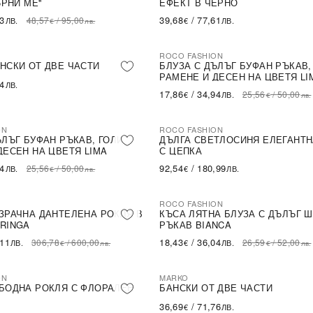
ЪРНИ МЕ''
ЕФЕКТ В ЧЕРНО
43
39,68
/
77,61
48,57
/
95,00
ЛВ.
€
ЛВ.
€
лв.
ROCO FASHION
-30%
НСКИ ОТ ДВЕ ЧАСТИ
БЛУЗА С ДЪЛЪГ БУФАН РЪКАВ,
РАМЕНЕ И ДЕСЕН НА ЦВЕТЯ LI
54
ЛВ.
17,86
/
34,94
25,56
/
50,00
€
ЛВ.
€
лв.
ON
ROCO FASHION
ЪЛЪГ БУФАН РЪКАВ, ГОЛИ
ДЪЛГА СВЕТЛОСИНЯ ЕЛЕГАНТН
ДЕСЕН НА ЦВЕТЯ LIMA
С ЦЕПКА
94
92,54
/
180,99
25,56
/
50,00
ЛВ.
€
ЛВ.
€
лв.
ROCO FASHION
-31%
LE
ЗРАЧНА ДАНТЕЛЕНА РОКЛЯ В
КЪСА ЛЯТНА БЛУЗА С ДЪЛЪГ 
RINGA
РЪКАВ BIANCA
,11
18,43
/
36,04
306,78
/
600,00
26,59
/
52,00
ЛВ.
€
ЛВ.
€
лв.
€
лв.
ON
MARKO
БОДНА РОКЛЯ С ФЛОРАЛЕН
БАНСКИ ОТ ДВЕ ЧАСТИ
36,69
/
71,76
€
ЛВ.