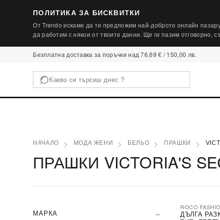
ПОЛИТИКА ЗА БИСКВИТКИ
От Trendo искаме да ти предложим най-доброто онлайн пазару
да работим с някои от твоите данни. Ще ги пазим отговорно, 
Безплатна доставка за поръчки над 76,69 € / 150,00 лв.
НАЧАЛО
МОДА ЖЕНИ
БЕЛЬО
ПРАШКИ
VIC
ПРАШКИ VICTORIA'S S
ROCO FASHI
-30%
МАРКА
ДЪЛГА РАЗ