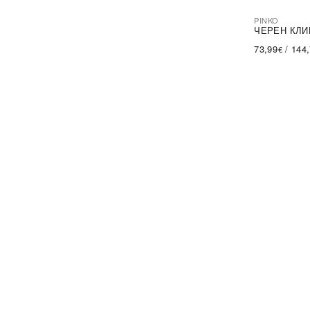
PINKO
-44%
SA
ЧЕРЕН КЛИ
73,99
/
144
€