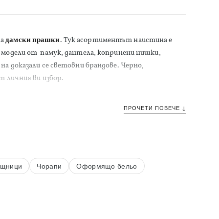
на
дамски прашки
. Тук асортиментът наистина е
е модели от памук, дантела, копринени нишки,
на доказали се световни брандове. Черно,
т личния ви избор.
ПРОЧЕТИ ПОВЕЧЕ ↓
ащници
Чорапи
Оформящо бельо