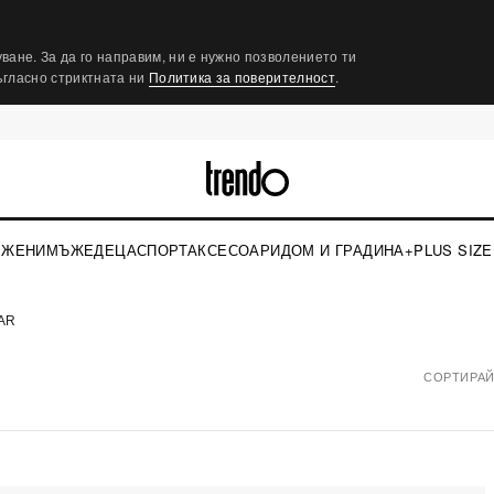
ване. За да го направим, ни е нужно позволението ти
съгласно стриктната ни
Политика за поверителност
.
ЖЕНИ
МЪЖЕ
ДЕЦА
СПОРТ
АКСЕСОАРИ
ДОМ И ГРАДИНА
+PLUS SIZE
AR
СОРТИРАЙ