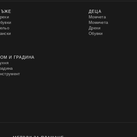
МЪЖЕ
ДЕЦА
рехи
Момчета
бувки
Момичета
ельо
Дрехи
ански
Обувки
ОМ И ГРАДИНА
ухня
радина
нструмент