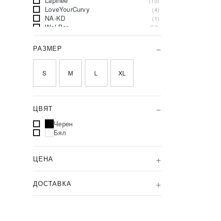
Lapinee
(10)
LoveYourCurvy
(4)
NA-KD
(1)
Wol-Bar
(50)
trendo choice
(7)
РАЗМЕР
S
M
L
XL
ЦВЯТ
Черен
Бял
ЦЕНА
ДОСТАВКА