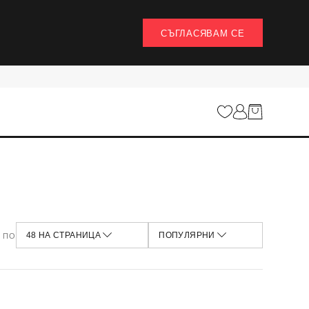
СЪГЛАСЯВАМ СЕ
НАЙ-ИЗГОДНИ
12 НА СТРАНИЦА
НАЙ-НОВИ
24 НА СТРАНИЦА
НАЙ-ВИСОКА ЦЕНА
48 НА СТРАНИЦА
НАЙ-НИСКА ЦЕНА
100 НА СТРАНИЦА
ПОПУЛЯРНИ
НАЙ-ПРОДАВАНИ
НАЙ-ПРЕГЛЕЖДАНИ
 ПО
48 НА СТРАНИЦА
ПОПУЛЯРНИ