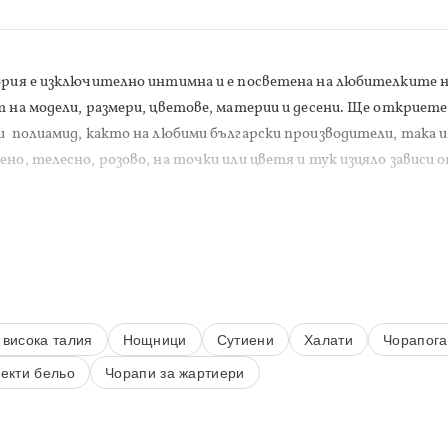
ория е изключително интимна и е посветена на любителките 
т на модели, размери, цветове, материи и десени. Ще откриет
и полиамид, както на любими български производители, така и 
но, телесно, розово, на точки или цветя и тук изцяло зависи о
 висока талия
Нощници
Сутиени
Халати
Чорапог
екти бельо
Чорапи за жартиери