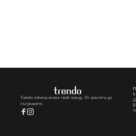
К
Trendo облича всеки твой повод. От роклята до
Д
пътуването.
В
Ч