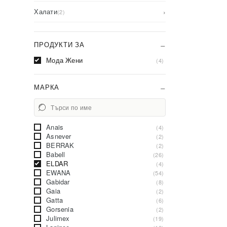
Халати
›
(2)
ПРОДУКТИ ЗА
Мода Жени
(4)
МАРКА
Anais
(4)
Asnever
(2)
BERRAK
(2)
Babell
(26)
ELDAR
(4)
EWANA
(54)
Gabidar
(8)
Gaia
(2)
Gatta
(6)
Gorsenia
(2)
Julimex
(19)