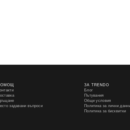
ПОМОЩ
ЗА TRENDO
онтакти
Блог
оставка
Пътувания
ръщане
Общи условия
есто задавани въпроси
Политика за лични данн
Политика за бисквитки