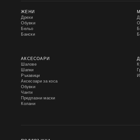
ЖЕНИ
Дрехи
Д
Обувки
О
Бельо
Б
Бански
Б
АКСЕСОАРИ
Д
Шалове
К
Шапки
Г
Ръкавици
И
Аксесоари за коса
Обувки
Чанти
Предпазни маски
Колани