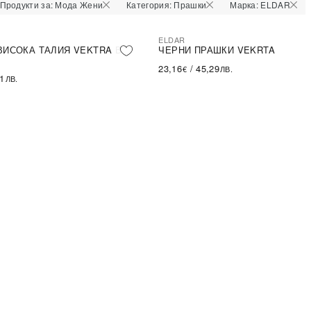
Продукти за: Мода Жени
Категория: Прашки
Марка: ELDAR
ELDAR
ВИСОКА ТАЛИЯ VEKTRA В
ЧЕРНИ ПРАШКИ VEKRTA
23,16
/
45,29
€
ЛВ.
61
ЛВ.