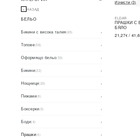
Изчисти (3)
‹
НАЗАД
ELDAR
БЕЛЬО
ПРАШКИ С 
БЯЛО
Бикини с висока талия
›
(65)
21,27
/
41,
€
Топове
›
(58)
Оформящо бельо
›
(53)
Бикини
›
(22)
Нощници
›
(20)
Пижами
›
(8)
Боксерки
›
(5)
Боди
›
(4)
Прашки
›
(4)