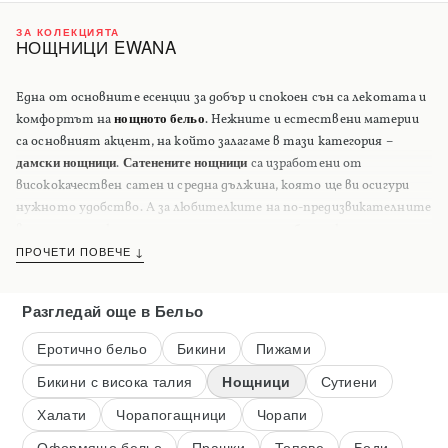
ЗА КОЛЕКЦИЯТА
НОЩНИЦИ EWANA
Една от основните есенции за добър и спокоен сън са лекотата и
комфортът на
нощното бельо
. Нежните и естествени материи
са основният акцент, на който залагаме в тази категория –
дамски нощници
.
Сатенените нощници
са изработени от
висококачествен сатен и средна дължина, която ще ви осигури
нужното удобство. А за любителките на по-предизвикателните
визии, сме селектирали неустоимо
еротично бельо
, което ще
оправдае и най-смелите очаквания. Помислили сме и за
ПРОЧЕТИ ПОВЕЧЕ ↓
момичетата, които залагат повече на комфорта, отколкото на
съблъзнителното излъчване – меки,
памучни дамски нощници
. На
Разгледай още
в Бельо
каквото и да заложите, гарантираме ви удобство и лекота през
цялата нощ.
Еротично бельо
Бикини
Пижами
Бикини с висока талия
Нощници
Сутиени
Халати
Чорапогащници
Чорапи
Оформящо бельо
Прашки
Топове
Боди