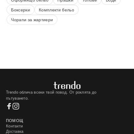
Боксерки
Комплекти бельо
Чорапи за жартиери
Trendo облича всеки твой повод. От роклята до
пътуването.
ПОМОЩ
Контакти
Доставка