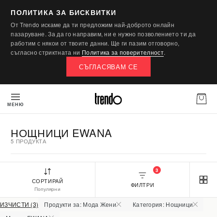
ПОЛИТИКА ЗА БИСКВИТКИ
От Trendo искаме да ти предложим най-доброто онлайн
пазаруване. За да го направим, ни е нужно позволението ти да
работим с някои от твоите данни. Ще ги пазим отговорно,
съгласно стриктната ни
Политика за поверителност
.
СЪГЛАСЯВАМ СЕ
МЕНЮ
НОЩНИЦИ EWANA
5 ПРОДУКТА
3
СОРТИРАЙ
ФИЛТРИ
Популярни
ИЗЧИСТИ (3)
Продукти за: Мода Жени
Категория: Нощници